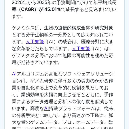
2026年から2035年の予測期間にかけて年平均成長
率（CAGR）が 45.01％
で成長すると見込まれてい
ます。
ゲノミクスは、生物の遺伝的構成全体を研究対象
とする分子生物学の一分野として広く知られてい
ます。
人工知能
（AI）の統合は、医療分野に大き
な変革をもたらしています。
人工知能
（AI）は、
ゲノミクス分野において無限の可能性を秘めた応
用が期待されています。
AI
アルゴリズムと高度なソフトウェアソリューシ
ョンは、ゲノム研究に伴う多くの労力のかかる作
業を自動化する上で変革的な役割を果たしてお
り、業務効率を大幅に向上させるとともに、手作
業によるデータ処理と分析への依存度を低減して
います。高度な
AI
搭載プラットフォームは、従来
の分析手法と比較して、より高速かつ正確に、膨
大な量のゲノムデータ、プロテオームデータ、臨