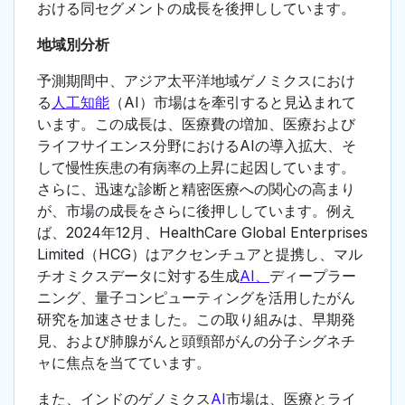
おける同セグメントの成長を後押ししています。
地域別分析
予測期間中、アジア太平洋地域ゲノミクスにおけ
る
人工知能
（AI）市場はを牽引すると見込まれて
います。この成長は、医療費の増加、医療および
ライフサイエンス分野におけるAIの導入拡大、そ
して慢性疾患の有病率の上昇に起因しています。
さらに、迅速な診断と精密医療への関心の高まり
が、市場の成長をさらに後押ししています。例え
ば、2024年12月、HealthCare Global Enterprises
Limited（HCG）はアクセンチュアと提携し、マル
チオミクスデータに対する生成
AI、
ディープラー
ニング、量子コンピューティングを活用したがん
研究を加速させました。この取り組みは、早期発
見、および肺腺がんと頭頸部がんの分子シグネチ
ャに焦点を当てています。
また、インドのゲノミクス
AI
市場は、医療とライ