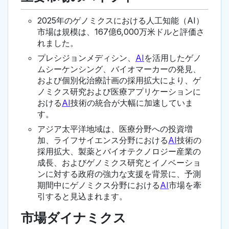
2025年のゲノミクスにおける人工知能（AI）
市場は規模は、167億6,000万米ドルと評価さ
れました。
プレシジョンメディシン、
AI
を活用したゲノ
ムシーケンシング、バイオマーカーの発見、
および個別化治療計画の採用拡大により、ゲ
ノミクス研究および医療アプリケーションに
おける
AI
技術の統合が大幅に加速していま
す。
アジア太平洋地域は、医療分野への投資増
加、ライフサイエンス分野における
AI
技術の
採用拡大、製薬とバイオテクノロジー産業の
成長、およびゲノミクス研究とイノベーショ
ンに対する政府の強力な支援を背景に、予測
期間中にゲノミクス分野における
AI
市場を牽
引すると見込まれます。
市場ダイナミクス