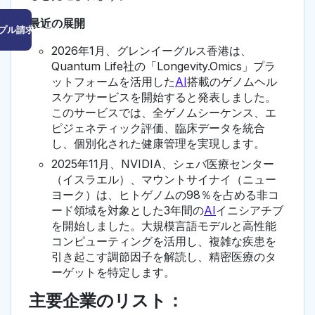
最近の展開
プル請求はこちら
2026年1月、グレンイーグルス香港は、
Quantum Life社の「Longevity.Omics」プラ
ットフォームを活用した
AI
搭載のゲノムヘル
スケアサービスを開始すると発表しました。
このサービスでは、全ゲノムシーケンス、エ
ピジェネティック評価、臨床データを統合
し、個別化された健康管理を実現します。
2025年11月、NVIDIA、シェバ医療センター
（イスラエル）、マウントサイナイ（ニュー
ヨーク）は、ヒトゲノムの98％を占める非コ
ード領域を対象とした3年間の
AI
イニシアチブ
を開始しました。大規模言語モデルと高性能
コンピューティングを活用し、複雑な疾患を
引き起こす調節因子を解読し、精密医療のタ
ーゲットを特定します。
主要企業のリスト：