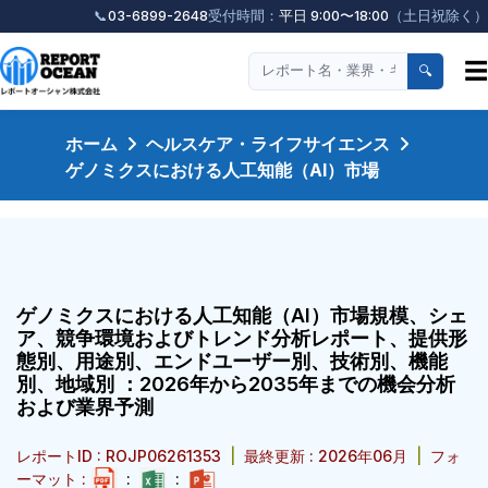
📞
03-6899-2648
受付時間：
平日 9:00〜18:00
（土日祝除く）
☰
🔍
ホーム
ヘルスケア・ライフサイエンス
ゲノミクスにおける人工知能（AI）市場
ゲノミクスにおける人工知能（AI）市場規模、シェ
ア、競争環境およびトレンド分析レポート、提供形
態別、用途別、エンドユーザー別、技術別、機能
別、地域別 ：2026年から2035年までの機会分析
および業界予測
レポートID : ROJP06261353
|
最終更新 : 2026年06月
|
フォ
ーマット :
:
: