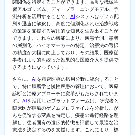
関関係を特定することができます。高度な機械学
習アルゴリズム、ディープラーニングモデル、予
測分析を活用することで、
AI
システムはゲノム配
列を迅速に解釈し、高度に個別化された治療戦略
の策定を支援する実用的な知見を生み出すことが
できます。これらの機能により、疾患予測、患者
の層別化、バイオマーカーの特定、治療法の選択
の精度が大幅に向上しており、その結果、医療従
事者はより的を絞った効果的な医療介入を提供で
きるようになっています。
さらに、
AI
を精密医療の応用分野に統合すること
で、特に腫瘍学と慢性疾患の管理において、医療
診断と治療アプローチに変革がもたらされていま
す。
AI
を活用したプラットフォームは、研究者と
臨床医が腫瘍のゲノムプロファイルを分析し、が
んを促進する変異を特定し、疾患の進行経路を理
解し、患者固有の遺伝的特徴を評価して最適な治
療法を決定するのを支援します。これにより、標