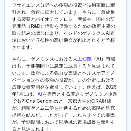
フサイエンス分野への多額の投資と技術革新に牽
引され、急速に拡大しています。さらに、急成長
する製薬とバイオテクノロジー産業や、国内の研
究開発（R&D）活動を促進するための政府主導の
取り組みの増加により、インドのゲノミクスAI市
場において収益性の高い機会が創出されると予想
されます。
さらに、ゲノミクスにおける
人工知能
（AI）市場
はも、予測期間中に急速に成長すると見込まれて
います。政府による強力な支援とヘルスケアイノ
ベーションへの多額の投資が、この分野における
広範な研究開発を牽引しています。例えば、2026
年1月には、
AI
を専門とする若返りゲノミクス企業
であるOne Genomicsと、京都大学のCiRA財団
が、精密ゲノム工学を推進するための戦略的研究
提携を結んだ。したがって、これらすべての要因
が、予測期間において同地域の市場成長を牽引す
ると見込まれます。