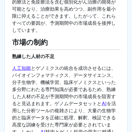
的療法と免疫療法を含む個別化がん治療の開発が
可能となり、治療効果を高めつつ、副作用を最小
限に抑えることができます。したがって、これら
すべての要因が、予測期間中の市場成長を後押し
しています。
市場の制約
熟練した人材の不足
人工知能
とゲノミクスの統合を成功させるには、
バイオインフォマティクス、データサイエンス、
分子生物学、機械学習、臨床ゲノミクスといった
多分野にわたる専門知識が必要であるため、熟練
した人材の不足が予測期間中の市場成長を阻害す
ると見込まれます。ゲノムデータセットと
AI
を活
用した分析ツールの複雑さにより、大量の生物学
的と臨床データを正確に処理、解釈、検証できる
高度な訓練を受けた専門家が必要とされていま
す。しかし、
AI
技術とゲノム科学の両方に精通し