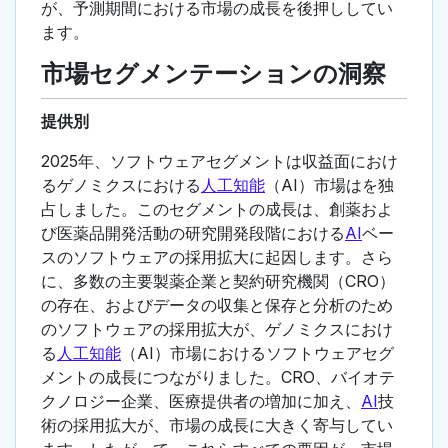
が、予測期間における市場の成長を後押ししてい
ます。
市場セグメンテーションの洞察
提供別
2025年、ソフトウェアセグメントは収益面におけ
るゲノミクスにおける
人工知能
（AI）市場はを独
占しました。このセグメントの成長は、創薬およ
び医薬品開発活動の研究開発段階における
AI
ベー
スのソフトウェアの採用拡大に起因します。さら
に、多数の主要製薬企業と契約研究機関（CRO）
の存在、およびデータの収集と保存と分析のため
のソフトウェアの採用拡大が、ゲノミクスにおけ
る
人工知能
（AI）市場におけるソフトウェアセグ
メントの成長につながりました。CRO、バイオテ
クノロジー企業、医療提供者の増加に加え、
AI
技
術の採用拡大が、市場の成長に大きく寄与してい