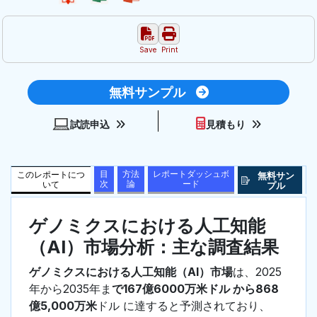
Save
Print
無料サンプル
試読申込
見積もり
目
方法
レポートダッシュボ
このレポートにつ
無料サン
次
論
ード
いて
プル
ゲノミクスにおける人工知能
（AI）市場分析：主な調査結果
ゲノミクスにおける人工知能（AI）市場
は、2025
年から2035年ま
で167億6000万米ドル から868
億5,000万米
ドル に達すると予測されており、