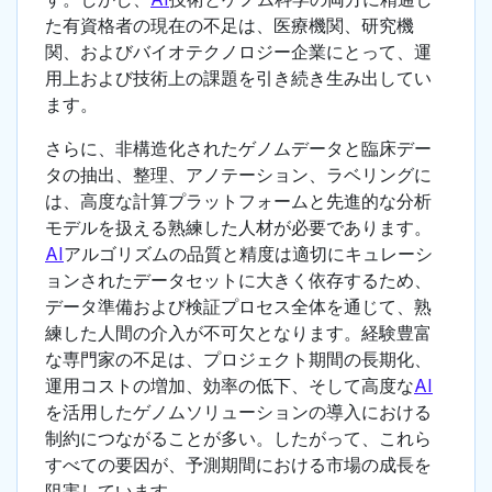
た有資格者の現在の不足は、医療機関、研究機
関、およびバイオテクノロジー企業にとって、運
用上および技術上の課題を引き続き生み出してい
ます。
さらに、非構造化されたゲノムデータと臨床デー
タの抽出、整理、アノテーション、ラベリングに
は、高度な計算プラットフォームと先進的な分析
モデルを扱える熟練した人材が必要であります。
AI
アルゴリズムの品質と精度は適切にキュレーシ
ョンされたデータセットに大きく依存するため、
データ準備および検証プロセス全体を通じて、熟
練した人間の介入が不可欠となります。経験豊富
な専門家の不足は、プロジェクト期間の長期化、
運用コストの増加、効率の低下、そして高度な
AI
を活用したゲノムソリューションの導入における
制約につながることが多い。したがって、これら
すべての要因が、予測期間における市場の成長を
阻害しています。