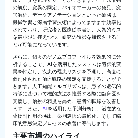
床データを処理することができます。ゲノム配列
の解釈、変異の同定、バイオマーカーの発見、変
異解析、データアノテーションといった業務は、
機械学習と深層学習技術によってますます効率化
されており、研究者と医療従事者は、人為的ミス
を最小限に抑えつつ、研究の進捗を加速させるこ
とが可能になっています。
さらに、個々のゲノムプロファイルを効果的に分
析することで、AIを活用したシステムは遺伝的変
異を特定し、疾患の罹患リスクを予測し、高度に
個別化された治療戦略の策定を支援することがで
きます。人工知能アルゴリズムは、患者の遺伝的
特徴に基づいて標的療法を推奨する際に臨床医を
支援し、治療の精度を高め、患者の転帰を改善し
ます。また、
AI
を活用した予測分析は、潜在的な
薬物副作用の検出、薬剤選択の最適化、そして臨
床的意思決定プロセスの改善に寄与します。
主要市場のハイライ