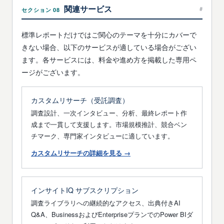
いただけます。各サービスには専用ページがござ
関連サービス
#
セクション 08
います。
標準レポートだけではご関心のテーマを十分にカバーで
きない場合、以下のサービスが適している場合がござい
ます。各サービスには、料金や進め方を掲載した専用ペ
ージがございます。
カスタムリサーチ（受託調査）
調査設計、一次インタビュー、分析、最終レポート作
成まで一貫して支援します。市場規模推計、競合ベン
チマーク、専門家インタビューに適しています。
カスタムリサーチの詳細を見る →
インサイトIQ サブスクリプション
調査ライブラリへの継続的なアクセス、出典付きAI
Q&A、BusinessおよびEnterpriseプランでのPower BIダ