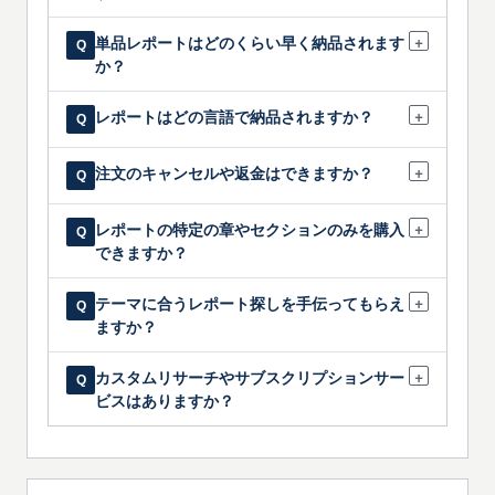
します。お問い合わせ時に具体的な要件をお知ら
せください。弊社にてご提供可能な内容を確認し
海外子会社を含む関連グループ会社間での共
+
単品レポートはどのくらい早く納品されます
Q
ます。
有は、より広い範囲のライセンス契約により対応
か？
できる場合がございます。正確な範囲はお見積り
段階で確認します。
デジタル形式（PDF、Excel、PowerPoint、BI
+
レポートはどの言語で納品されますか？
Q
Dashboard）は、ご注文確定後、通常1営業日以内
にメールで納品します。Book（印刷版）は納品先
レポートは英語および日本語でご利用いただ
+
注文のキャンセルや返金はできますか？
住所により異なりますが、通常3〜7営業日以内に
Q
けます。ご注文時にご希望の言語をお選びくださ
発送します。
い。具体的な対応状況は、各レポートの購入ペー
単品レポートの納品後（ダウンロードまたは
+
レポートの特定の章やセクションのみを購入
ジに掲載しています。
Q
発送後）は、原則としてキャンセルはできませ
できますか？
ん。納品前のキャンセルまたは内容変更について
は、合意済み条件に基づいて対応します。
章単位またはテーマ単位での提供は、追加料
+
テーマに合うレポート探しを手伝ってもらえ
Q
金またはカスタム範囲により対応できる場合がご
ますか？
ざいます。実現可能性については弊社チームまで
ご相談ください。
はい。ご関心のテーマや事業上の課題を簡単
+
カスタムリサーチやサブスクリプションサー
Q
にお知らせください。担当者より関連性の高いレ
ビスはありますか？
ポートを1件または複数件ご提案します。
はい。標準レポートだけでは十分に要件を満
たせない場合は、
カスタムリサーチ（受託調査）
および
インサイトIQ
サブスクリプションをご利用