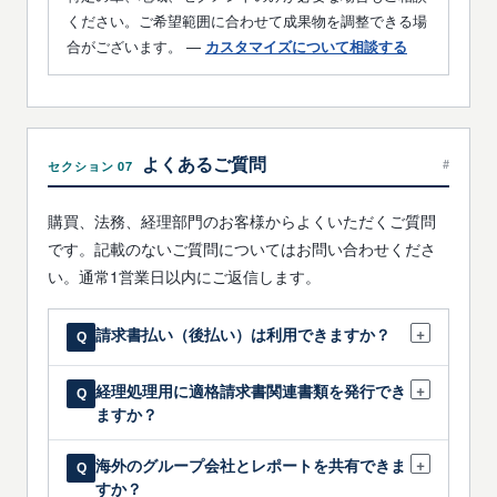
ください。ご希望範囲に合わせて成果物を調整できる場
合がございます。 —
カスタマイズについて相談する
よくあるご質問
#
セクション 07
購買、法務、経理部門のお客様からよくいただくご質問
です。記載のないご質問についてはお問い合わせくださ
い。通常1営業日以内にご返信します。
+
請求書払い（後払い）は利用できますか？
Q
法人のお客様には、ご注文時の確認を前提と
+
経理処理用に適格請求書関連書類を発行でき
Q
して、請求書払いに対応可能な場合がございま
ますか？
す。貴社の購買部門と条件を確認しながら進めま
す。
該当する場合に限り、ご要望に応じて適格請
+
海外のグループ会社とレポートを共有できま
Q
求書関連情報およびその他の税務書類を発行いた
すか？