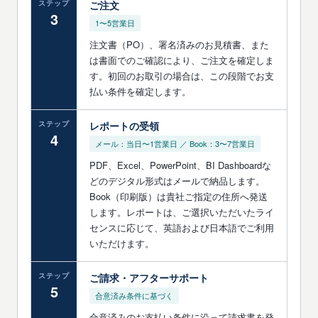
ステップ
ご注文
3
1〜5営業日
注文書（PO）、署名済みのお見積書、また
は書面でのご確認により、ご注文を確定しま
す。初回のお取引の場合は、この段階でお支
払い条件を確定します。
ステップ
レポートの受領
4
メール：当日〜1営業日 ／ Book：3〜7営業日
PDF、Excel、PowerPoint、BI Dashboardな
どのデジタル形式はメールで納品します。
Book（印刷版）は貴社ご指定の住所へ発送
します。レポートは、ご選択いただいたライ
センスに応じて、英語および日本語でご利用
いただけます。
ステップ
ご請求・アフターサポート
5
合意済み条件に基づく
合意済みのお支払い条件に沿って請求書を発