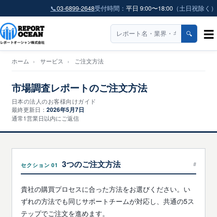
📞
03-6899-2648
受付時間：
平日 9:00〜18:00
（土日祝除く）
☰
🔍
ホーム
›
サービス
›
ご注文方法
市場調査レポートのご注文方法
日本の法人のお客様向けガイド
最終更新日：
2026年5月7日
通常1営業日以内にご返信
3つのご注文方法
#
セクション 01
貴社の購買プロセスに合った方法をお選びください。い
ずれの方法でも同じサポートチームが対応し、共通の5ス
テップでご注文を進めます。