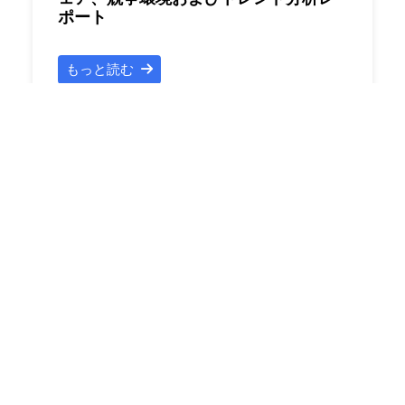
ポート
もっと読む
無料サンプル
348000 円
レポートID : ROJP1125922
発行日 : 2026年07月
日本5G市場規模、シェア、競争環境、
トレンド分析レポート
もっと読む
無料サンプル
348000 円