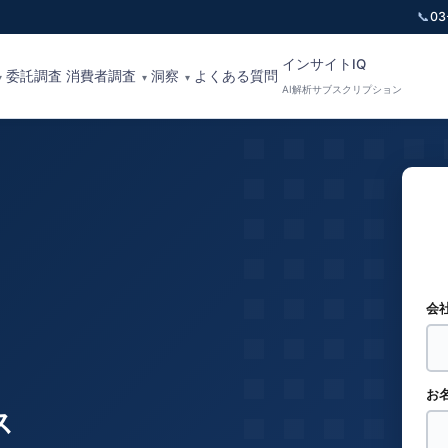
📞
03
インサイトIQ
委託調査
消費者調査
洞察
よくある質問
▾
▾
▾
AI解析サブスクリプション
会
お
ス