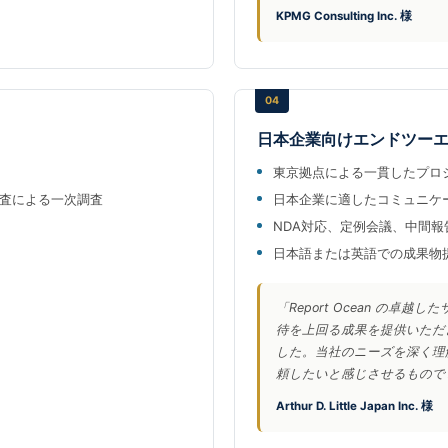
KPMG Consulting Inc. 様
04
日本企業向けエンドツー
東京拠点による一貫したプロ
査による一次調査
日本企業に適したコミュニケ
NDA対応、定例会議、中間
日本語または英語での成果物
「Report Ocean の
待を上回る成果を提供いただ
した。当社のニーズを深く理
頼したいと感じさせるもので
Arthur D. Little Japan Inc. 様