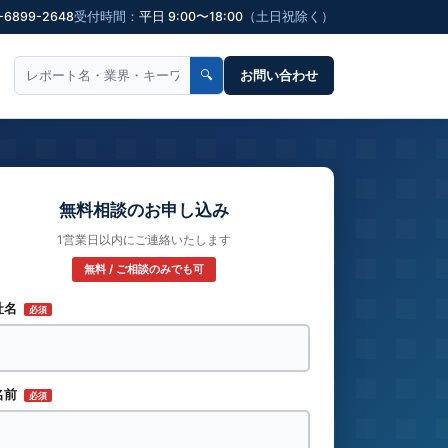
-6899-2648
受付時間：
平日 9:00〜18:00
（土日祝除く）
🔍
お問い合わせ
無料相談のお申し込み
1営業日以内にご連絡いたします
無料 / ご相談のみでも可
社名
必須
名前
必須