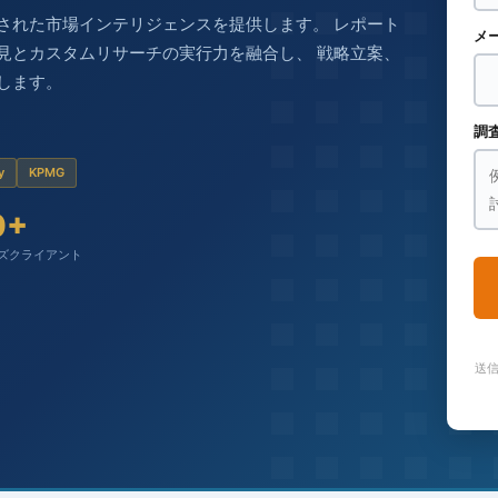
された市場インテリジェンスを提供します。 レポート
メ
見とカスタムリサーチの実行力を融合し、 戦略立案、
します。
調
y
KPMG
0+
ズクライアント
送