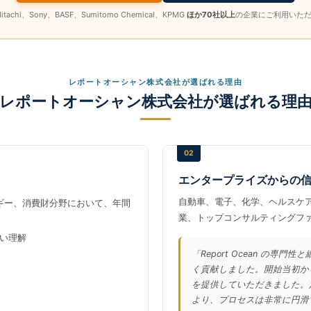
itachi、Sony、BASF、Sumitomo Chemical、KPMG
ほか70社以上
の企業にご利用いた
レポートオーシャン株式会社が選ばれる理由
レポートオーシャン株式会社が選ばれる理
02
エンタープライズからの
自動車、電子、化学、ヘルスケ
ルギー、消費財分野において、年間
業、トップコンサルティングフ
い理解
「Report Ocean の
く貢献しました。開始当初か
を提供していただきました。
より、プロセスは非常に円滑