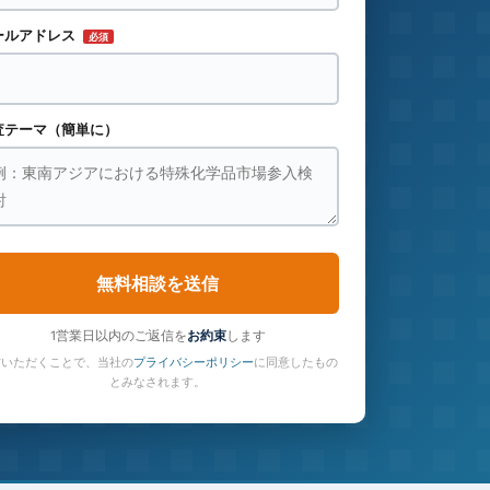
ールアドレス
必須
査テーマ（簡単に）
無料相談を送信
1営業日以内のご返信を
お約束
します
信いただくことで、当社の
プライバシーポリシー
に同意したもの
とみなされます。