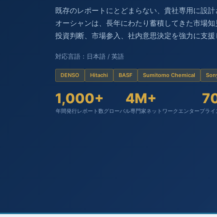
既存のレポートにとどまらない、貴社専用に設計
オーシャンは、長年にわたり蓄積してきた市場知
投資判断、市場参入、社内意思決定を強力に支援
対応言語：日本語 / 英語
DENSO
Hitachi
BASF
Sumitomo Chemical
Son
1,000+
4M+
7
年間発行レポート数
グローバル専門家ネットワーク
エンタープライ