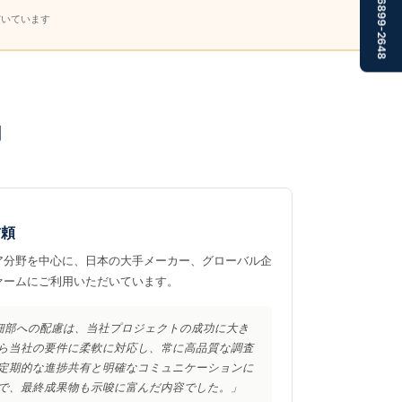
03-6899-2648
だいています
由
信頼
ア分野を中心に、日本の大手メーカー、グローバル企
ァームにご利用いただいています。
専門性と細部への配慮は、当社プロジェクトの成功に大き
ら当社の要件に柔軟に対応し、常に高品質な調査
定期的な進捗共有と明確なコミュニケーションに
で、最終成果物も示唆に富んだ内容でした。」