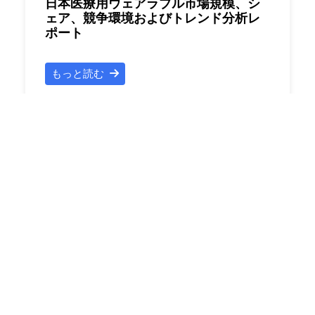
日本医療用ウェアラブル市場規模、シ
ェア、競争環境およびトレンド分析レ
ポート
もっと読む
無料サンプル
348000 円
レポートID : ROJP07261446
発行日 : 2026年07月
日本抗真菌薬市場規模、シェア、競争
環境およびトレンド分析レポート
もっと読む
無料サンプル