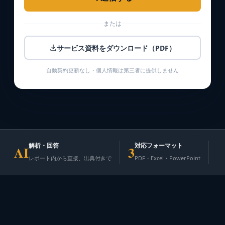
または
サービス資料をダウンロード（PDF）
自動契約更新なし・個人情報は第三者に提供しません
解析・回答
対応フォーマット
AI
3
1
レポート内から直接、出典付きで
PDF・Excel・PowerPoint