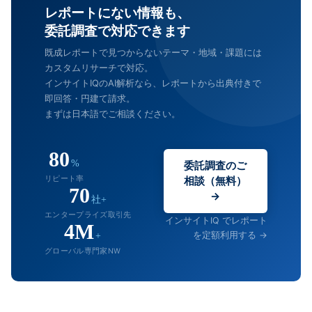
レポートにない情報も、
委託調査で対応できます
既成レポートで見つからないテーマ・地域・課題には
カスタムリサーチで対応。
インサイトIQのAI解析なら、レポートから出典付きで
即回答・円建て請求。
まずは日本語でご相談ください。
80
%
委託調査のご
リピート率
相談（無料）
70
→
社+
エンタープライズ取引先
インサイトIQ でレポート
4M
を定額利用する →
+
グローバル専門家NW