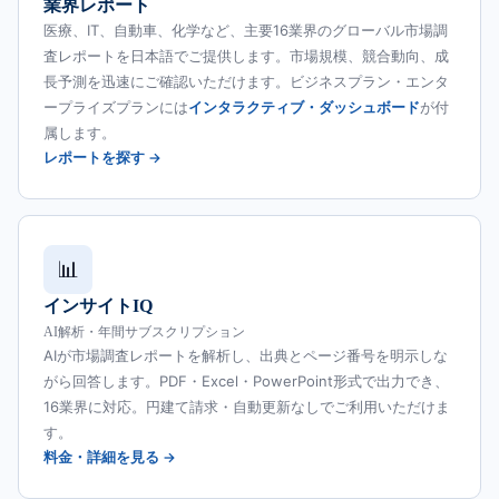
業界レポート
医療、IT、自動車、化学など、主要16業界のグローバル市場調
査レポートを日本語でご提供します。市場規模、競合動向、成
長予測を迅速にご確認いただけます。ビジネスプラン・エンタ
ープライズプランには
インタラクティブ・ダッシュボード
が付
属します。
レポートを探す →
📊
インサイトIQ
AI解析・年間サブスクリプション
AIが市場調査レポートを解析し、出典とページ番号を明示しな
がら回答します。PDF・Excel・PowerPoint形式で出力でき、
16業界に対応。円建て請求・自動更新なしでご利用いただけま
す。
料金・詳細を見る →