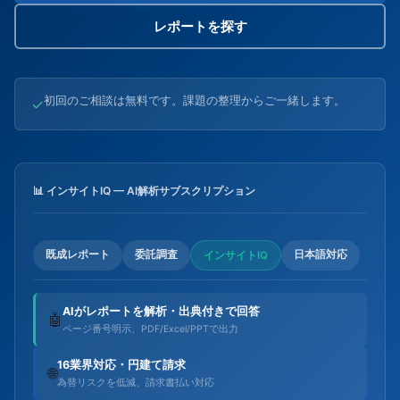
レポートを探す
初回のご相談は無料です。課題の整理からご一緒します。
✓
📊 インサイトIQ — AI解析サブスクリプション
既成レポート
委託調査
日本語対応
インサイトIQ
AIがレポートを解析・出典付きで回答
🤖
ページ番号明示、PDF/Excel/PPTで出力
16業界対応・円建て請求
🌐
為替リスクを低減、請求書払い対応