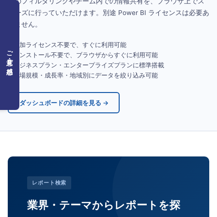
別のフィルタリングやチーム内での情報共有を、ブラウザ上でス
ムーズに行っていただけます。別途 Power BI ライセンスは必要あ
りません。
意
。
✓
追加ライセンス不要で、すぐに利用可能
情
ご意見・ご感想
✓
インストール不要で、ブラウザからすぐに利用可能
✓
ビジネスプラン・エンタープライズプランに標準搭載
✓
市場規模・成長率・地域別にデータを絞り込み可能
ダッシュボードの詳細を見る →
レポート検索
業界・テーマからレポートを探