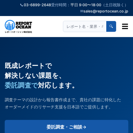
📞
03-6899-2648
受付時間：
平日 9:00〜18:00
（土日祝除く）
✉
sales@reportocean.co.jp
☰
🔍
既成レポートで
解決しない課題を、
委託調査で
対応します。
調査テーマの設計から報告書作成まで、貴社の課題に特化した
オーダーメイドのリサーチ支援を日本語でご提供します。
委託調査・ご相談