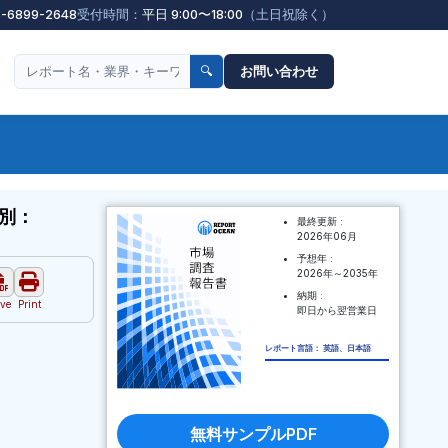
3-6899-2648
受付時間：
平日 9:00〜18:00
（土日祝除く）
🔍
お問い合わせ
別：
最終更新 :
2026年06月
予想年 :
2026年～2035年
納期 :
ve
Print
即日から翌営業日
レポート言語： 英語、日本語
無料サンプルPDF