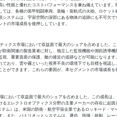
高い性能と優れたコストパフォーマンスを兼ね備えています。
しては、各種の装甲戦闘車両、装輪・装軌式の火砲、ロケット
視システムは、宇宙空間の深部にある物体の追跡にも不可欠で
ントの市場成長を後押ししています。
プティクス市場において収益面で最大のシェアを占めました。
が防衛関連の製造業者に対し、独立した監視機能や測距誘導機
監視、重要資産の保護、敵の接近の追跡などが可能になります
れており、雲や霧といった視界不良の環境下でも目標を視認し
ことができます。これらの要因が、本セグメントの市場成長を
市場において収益面で最大のシェアを占めました。この成長は
けるエレクトロオプティクス分野の主要メーカーの存在に起因
システム）は、米国の防衛・航空宇宙企業であるロッキード・マ
す。また、パトリオットシステムは、通信、指揮・統制、レー