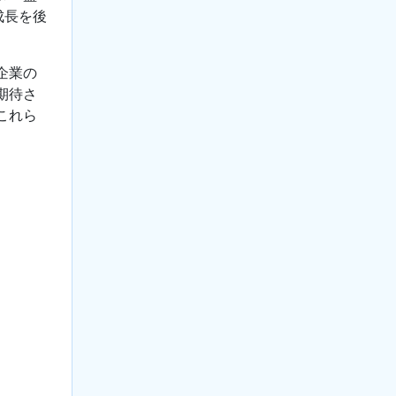
成長を後
企業の
期待さ
これら