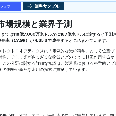
無料サンプル
ッシュボード
市場規模と業界予測
年まで
は118億7,000万米ドルかに187億米
ドルに達すると予測
成長
率（CAGR）が 4.65％で成
長すると見込まれています。
エレクトロオプティクスは「電気的な光の科学」として位置づ
特性、そして光がさまざまな物質とどのように相互作用するか
。この分野に関する詳細な知識は、製造業における科学的アプ
術の開発や新たな応用の探索に貢献しています。
の携帯性、性能、エネルギー効率の向上に寄与しています。技