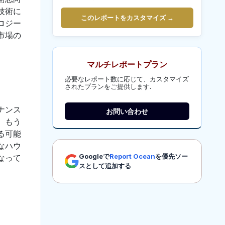
技術に
このレポートをカスタマイズ →
ロジー
市場の
マルチレポートプラン
必要なレポート数に応じて、カスタマイズ
されたプランをご提供します.
ナンス
お問い合わせ
。もう
る可能
なハウ
Googleで
Report Ocean
を優先ソー
なって
スとして追加する