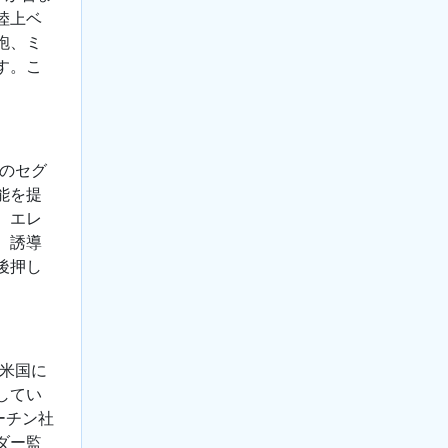
陸上ベ
砲、ミ
す。こ
このセグ
能を提
。エレ
、誘導
後押し
、米国に
してい
ーチン社
ダー監