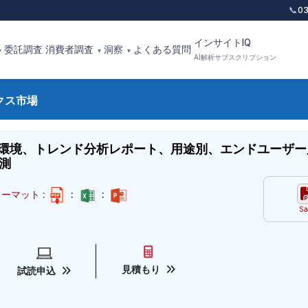
📞
0
インサイトIQ
委託調査
消費者調査
洞察
よくある質問
▾
▾
▾
AI解析サブスクリプション
クス市場
環境、トレンド分析レポート、用途別、エンドユーザー
測
ーマット :
:
:
Sa
見積もり
試読申込