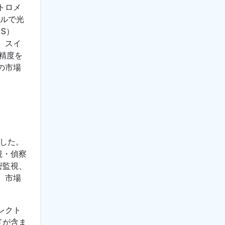
トロメ
ベルで光
S）
、スイ
精度を
の市場
ました。
視・偵察
密監視、
、市場
レクト
ドが含ま