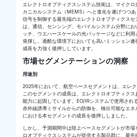
エレクトロオプティクスシステム技術は、マイクロ
カニカルシステム（MEMS）へと進化を遂げつつあ
信号を制御する最先端のエレクトロオプティクスセン
は、通信、センシング、モバイルシステム分野にお
ッチ、ウエハースケールの光パッケージなどに利用
発揮し、過酷な環境下においても高いミッション遂
成長を力強く後押ししています。
市場セグメンテーションの洞察
用途別
2025年において、航空ベースセグメントは、エレ
このセグメントの成長は、エレクトロオプティクスお
能力に起因しています。EO/IRシステムで使用さ
赤外線誘導ミサイルからの防御を、検出可能なエネ
における本セグメントの成長を後押ししました。
しかし、予測期間中は陸上ベースセグメントが市場
ロオプティクスシステムが提供する製品群に、最先端