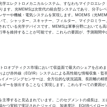
光学エレクトロメカニカルシステム、すなわちマイクロエレク
ります。光MEMSは次世代の統合型システムであり、分子レ
サーや機械・電気システムを実現します。MOEMS（光MEM
いて、シャッター、スキャナー、フィルター、マイクロミラー
されている光学デバイスです。MEMSは軍事分野においても高
行率を維持することが可能です。これらの要因が、予測期間中
クトロオプティクス市場において収益面で最大のシェアを占め
よび赤外線（EO/IR）システムによる高性能な情報収集・監
れるイメージングセンサーは、全方位的な状況認識、長距離の精
ルギーを放出することなく実現します。これらすべての要因が
を主導すると見込まれています。このセグメントの成長は、エ
かつ実戦で実証されたジャイロ、加速度計、EO/IRペイロー