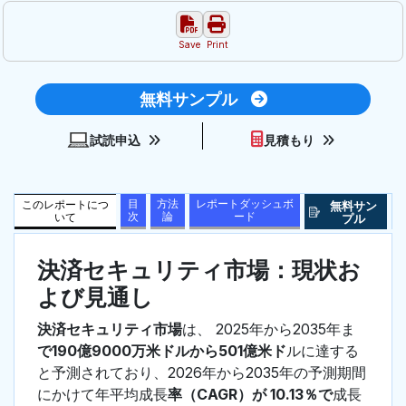
Save
Print
無料サンプル
試読申込
見積もり
目
方法
レポートダッシュボ
このレポートにつ
無料サン
次
論
ード
いて
プル
決済セキュリティ市場：現状お
よび見通し
決済セキュリティ市場
は、 2025年から2035年ま
で190億9000万米ドルから501億米ド
ルに達する
と予測されており、2026年から2035年の予測期間
にかけて年平均成長
率（CAGR）が 10.13％で
成長