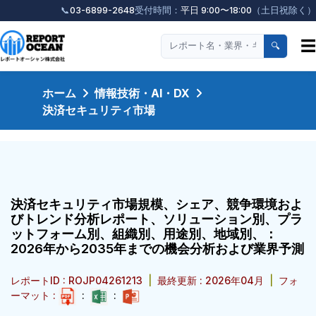
📞
03-6899-2648
受付時間：
平日 9:00〜18:00
（土日祝除く）
☰
🔍
ホーム
情報技術・AI・DX
決済セキュリティ市場
決済セキュリティ市場規模、シェア、競争環境およ
びトレンド分析レポート、ソリューション別、プラ
ットフォーム別、組織別、用途別、地域別、：
2026年から2035年までの機会分析および業界予測
レポートID : ROJP04261213
|
最終更新 : 2026年04月
|
フォ
ーマット :
:
: