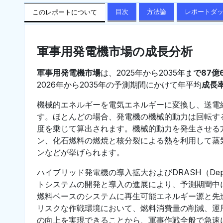
目次
方法論
レポートダ
このレポートについて
軍事用発電機市場の成長分析
軍事用発電機市場
は、2025年から2035年ま
で87億
2026年から2035年の予測期間にかけて年平均
成長率
機械的エネルギーを電気エネルギーに変換し、送電
す。ほとんどの場合、発電機の機械的動力は回転す
度を乗じて算出されます。機械的動力を発生させる
ン、化石燃料の燃焼と核分裂による熱を利用して蒸
ンなどが挙げられます。
ハイブリッド発電機の導入拡大およびDRASH（Deploya
トシステムの開発と導入の進展により、予測期間中
燃料ベースのシステムに再生可能エネルギー源と先
リスクな作戦環境において、燃料消費量の削減、運
の向上を実現できることから、軍事作戦全般で急速