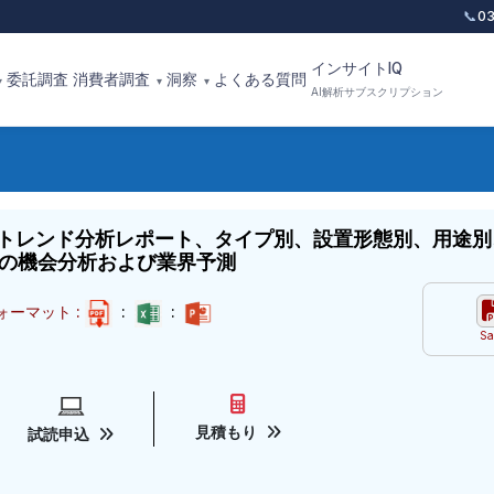
📞
0
インサイトIQ
委託調査
消費者調査
洞察
よくある質問
▾
▾
▾
AI解析サブスクリプション
トレンド分析レポート、タイプ別、設置形態別、用途別
での機会分析および業界予測
ォーマット :
:
:
Sa
見積もり
試読申込