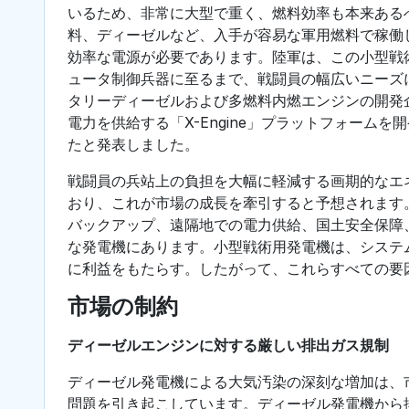
いるため、非常に大型で重く、燃料効率も本来ある
料、ディーゼルなど、入手が容易な軍用燃料で稼働
効率な電源が必要であります。陸軍は、この小型戦
ュータ制御兵器に至るまで、戦闘員の幅広いニーズに
タリーディーゼルおよび多燃料内燃エンジンの開発企業である
電力を供給する「X-Engine」プラットフォーム
たと発表しました。
戦闘員の兵站上の負担を大幅に軽減する画期的なエ
おり、これが市場の成長を牽引すると予想されます
バックアップ、遠隔地での電力供給、国土安全保障
な発電機にあります。小型戦術用発電機は、システ
に利益をもたらす。したがって、これらすべての要
市場の制約
ディーゼルエンジンに対する厳しい排出ガス規制
ディーゼル発電機による大気汚染の深刻な増加は、
問題を引き起こしています。ディーゼル発電機から