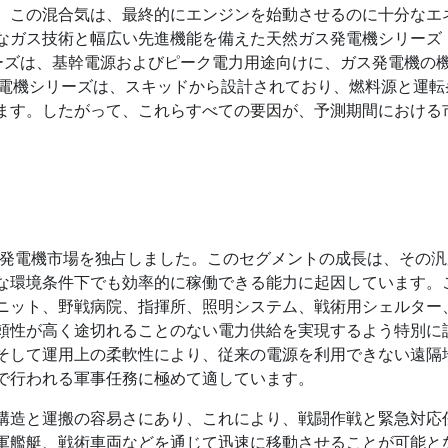
。この混合気は、最終的にエンジンを始動させるのに十分なエ
なガス技術と幅広い先進機能を備えた天然ガス発電機シリーズ
シリーズは、基幹電源およびピーク電力用途向けに、ガス発電機の
発電機シリーズは、スキッドから設計されており、燃料源と運転
ます。したがって、これらすべての要因が、予測期間における
用発電機市場を独占しました。このセグメントの成長は、その
な環境条件下でも効率的に稼働できる能力に起因しています。
ニット、野戦病院、指揮所、照明システム、戦術用シェルター
頼性が高く途切れることのない電力供給を実現するよう特別に
そして運用上の柔軟性により、従来の電源を利用できない遠隔
で行われる軍事任務に極めて適しています。
構造と運搬の容易さにあり、これにより、戦闘作戦と緊急対応
軍艦艇、戦術車両などを通じて迅速に移動させることが可能と