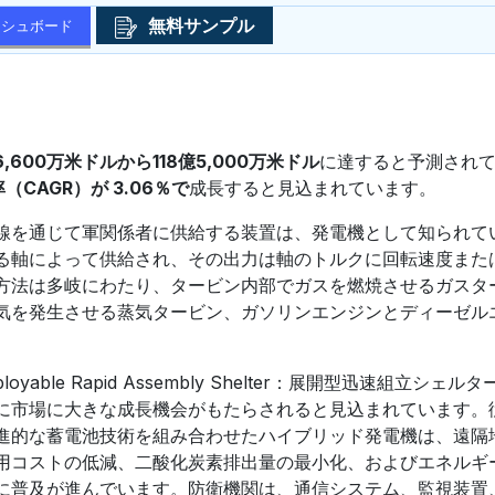
無料サンプル
ッシュボード
6,600万米ドルから118億5,000万米ドル
に達すると予測され
（CAGR）が 3.06％で
成長すると見込まれています。
線を通じて軍関係者に供給する装置は、発電機として知られて
る軸によって供給され、その出力は軸のトルクに回転速度また
方法は多岐にわたり、タービン内部でガスを燃焼させるガスタ
気を発生させる蒸気タービン、ガソリンエンジンとディーゼル
ble Rapid Assembly Shelter：展開型迅速組立シェル
に市場に大きな成長機会がもたらされると見込まれています。
進的な蓄電池技術を組み合わせたハイブリッド発電機は、遠隔
用コストの低減、二酸化炭素排出量の最小化、およびエネルギ
に普及が進んでいます。防衛機関は、通信システム、監視装置