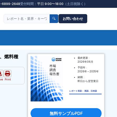
3-6899-2648
受付時間：
平日 9:00〜18:00
（土日祝除く）
🔍
お問い合わせ
、燃料種
最終更新 :
2026年06月
予想年 :
2026年～2035年
納期 :
ve
Print
即日から翌営業日
レポート言語： 英語、日本語
無料サンプルPDF