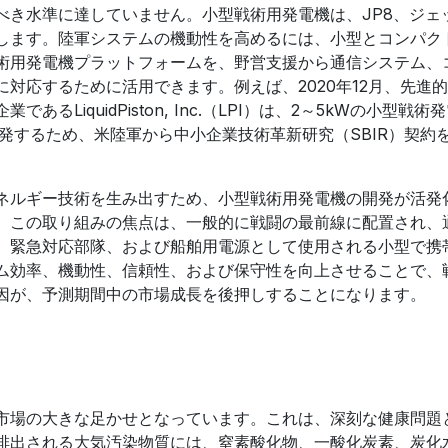
べき水準に達していません。小型戦術用発電機は、JP8、ジェ
します。陸軍システムの機動性を高めるには、小型とコンパク
術用発電機プラットフォームを、野営支援から通信システム、
対応するために活用できます。例えば、2020年12月、先進
LiquidPiston, Inc.（LPI）は、2～5kWの小型戦術
を開発するため、米陸軍から中小企業技術革新研究（SBIR）契約
ネルギー技術を生み出すため、小型戦術用発電機の開発が活発
。この取り組みの焦点は、一般的に戦闘の最前線に配置され、
、緊急対応部隊、および船舶用電源として使用される小型で携
ム効率、機動性、信頼性、および保守性を向上させることで、
因が、予測期間中の市場成長を後押しすることになります。
市場の大きな足かせとなっています。これは、深刻な健康問題
排出される大気汚染物質には、窒素酸化物、一酸化炭素、炭化