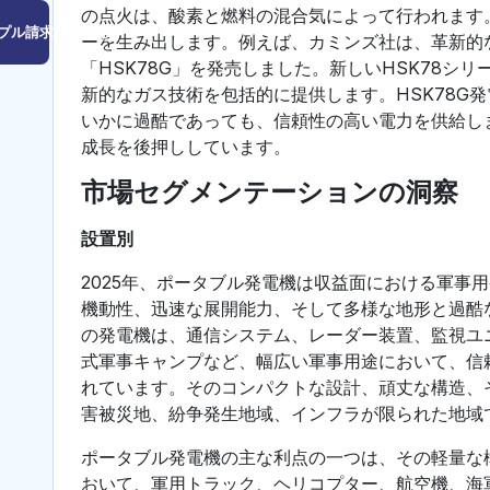
の点火は、酸素と燃料の混合気によって行われます
プル請求はこちら
ーを生み出します。例えば、カミンズ社は、革新的
「HSK78G」を発売しました。新しいHSK78
新的なガス技術を包括的に提供します。HSK78G
いかに過酷であっても、信頼性の高い電力を供給し
成長を後押ししています。
市場セグメンテーションの洞察
設置別
2025年、ポータブル発電機は収益面における軍事
機動性、迅速な展開能力、そして多様な地形と過酷
の発電機は、通信システム、レーダー装置、監視ユ
式軍事キャンプなど、幅広い軍事用途において、信
れています。そのコンパクトな設計、頑丈な構造、
害被災地、紛争発生地域、インフラが限られた地域
ポータブル発電機の主な利点の一つは、その軽量な
おいて、軍用トラック、ヘリコプター、航空機、海