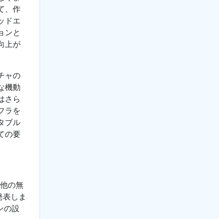
て、作
ッドエ
ョンと
向上が
チャの
な機動
はさら
フラを
タブル
ての要
の他の無
発表しま
ンの設