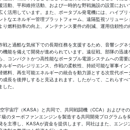
援活動、平和維持活動、および一時的な野戦施設の設置におい
広く活用しています。また、ポータブル発電機には、ハイブリ
ントなエネルギー管理プラットフォーム、遠隔監視ソリューシ
より燃料効率の向上、メンテナンス要件の削減、運用信頼性の
作戦と過酷な気候下での長期任務を支援するため、音響シグネ
の機能を備えて開発が進められています。遠征戦、部隊の迅速
ら、コンパクトかつ高性能なポータブル電源システムへの需要
ネルギーのレジリエンス、作戦の柔軟性、持続可能な軍事イン
替燃料、再生可能エネルギーの統合を動力源とする次世代ポー
の成長を後押しすると見込まれます。したがって、これらすべ
ました。
航空宇宙庁（KASA）と共同で、共同戦闘機（CCA）およびそ
ンド級のターボファンエンジンを製造する共同開発プログラムを
発を主導し、KASAが資金を提供します。同社はまた、エンジ