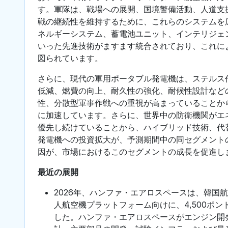
す。軍隊は、戦場への展開、国境警備活動、人道支
戦の継続性を維持するために、これらのシステムを
ネルギーシステム、蓄電池ユニット、インテリジェ
いった先進技術がますます統合されており、これに
図られています。
さらに、現代の軍用ポータブル発電機は、ステルス
低減、燃費の向上、耐久性の強化、耐候性設計など
性、分散型軍事作戦への重視が高まっていることか
に加速しています。さらに、世界中の防衛機関がエ
優先し続けていることから、ハイブリッド技術、代
発電機への投資拡大が、予測期間中の同セグメント
因が、市場におけるこのセグメントの成長を促進し
最近の展開
2026年、ハンファ・エアロスペースは、韓国
人航空機プラットフォーム向けに、4,500ポ
した。ハンファ・エアロスペースがエンジン開