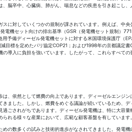
は、脳卒中、心臓病、肺がん、喘息などの疾患を引き起こし、
ガスに対していくつかの規制が課されています。例えば、中央
発電機セット向けの排出基準（GSR（発電機セット規制）771
）、 緊急用予備ディーゼル発電機セットに対する米国環境保護庁（EP
削減目標を定めたパリ協定COP21；および1998年の京都議定書C
機の導入に負担を強いています。したがって、これらすべての
。
歩は、依然として燃費の向上であります。ディーゼルエンジン
てきました。しかし、燃費をめぐる議論が続いているため、デ
見過ごされがちであります。ディーゼル発電機は、特に大容量
められる様々な産業において、広範な顧客基盤を有しています
ための数多くの試みと技術的進歩がなされてきました。発電機