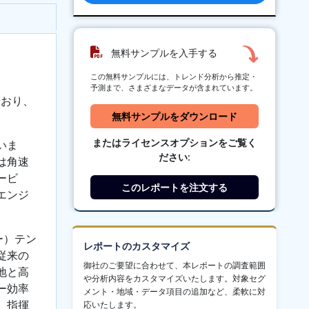
無料サンプルを入手する
この無料サンプルには、トレンド分析から推定・
予測まで、さまざまなデータが含まれています。
ており、
無料サンプルをダウンロード
またはライセンスオプションをご覧く
いま
ださい:
は角速
ービ
このレポートを注文する
エンジ
ター）テン
レポートのカスタマイズ
従来の
御社のご要望に合わせて、本レポートの調査範囲
地と高
や分析内容をカスタマイズいたします。対象セグ
ー効率
メント・地域・データ項目の追加など、柔軟に対
、指揮
応いたします。