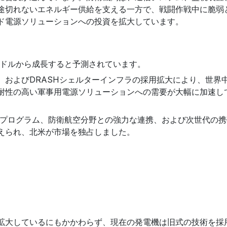
途切れないエネルギー供給を支える一方で、戦闘作戦中に脆弱
ド電源ソリューションへの投資を拡大しています。
0万米ドルから成長すると予測されています。
、およびDRASHシェルターインフラの採用拡大により、世界
耐性の高い軍事用電源ソリューションへの需要が大幅に加速し
化プログラム、防衛航空分野との強力な連携、および次世代の
えられ、北米が市場を独占しました。
拡大しているにもかかわらず、現在の発電機は旧式の技術を採