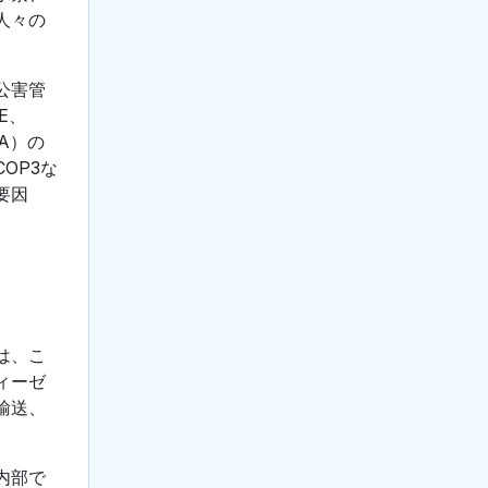
人々の
公害管
E、
A）の
OP3な
要因
は、こ
ィーゼ
輸送、
。
内部で