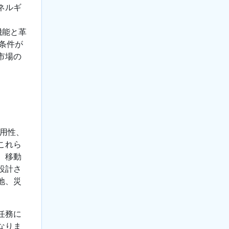
ネルギ
機能と革
条件が
市場の
汎用性、
これら
、移動
設計さ
地、災
任務に
なりま