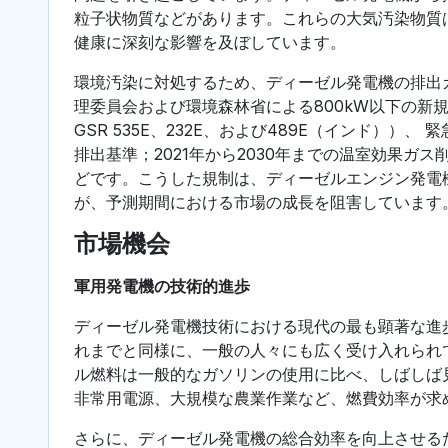
粒子状物質などがあります。これらの大気汚染物質
健康に深刻な影響を及ぼしています。
環境汚染に対処するため、ディーゼル発電機の排出
理委員会および環境森林省による800kW以下の新規
GSR 535E、232E、および489E（インド）
排出基準；2021年から2030年までの温室効果ガス
どです。こうした規制は、ディーゼルエンジン発電
が、予測期間における市場の成長を阻害しています
市場機会
軍用発電機の技術的進歩
ディーゼル発電機技術における現代の最も顕著な進
れまでと同様に、一般の人々にも広く受け入れられ
ル燃料は一般的なガソリンの使用に比べ、しばしば
非常用電源、大規模な農業作業など、燃費効率が求
さらに、ディーゼル発電機の総合効率を向上させる