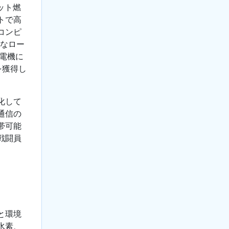
ット燃
トで高
コンピ
的なロー
発電機に
を獲得し
化して
通信の
帯可能
戦闘員
と環境
水素、