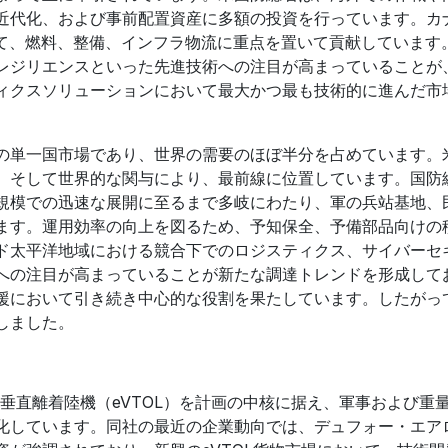
近代化、および事前配置資産に多額の投資を行っています。カ
じて、燃料、整備、インフラ物流に重点を置いて貢献しています
レジリエンスといった先進技術への注目が高まっていることが
ィクスソリューションにおいて最大かつ最も技術的に進んだ市
の単一国市場であり、世界の需要のほぼ半分を占めています。
、そして世界的な関与により、最前線に位置しています。国防
規模での迅速な展開に至るまで多岐にわたり、軍の兵站基地、
ます。運用効率の向上を図るため、予知保全、予備部品向けの
ド太平洋地域における競合下でのロジスティクス、サイバーセ
への注目が高まっていることが新たな調達トレンドを形成して
援において引き続き中心的な役割を果たしています。したがっ
しました。
動垂直離着陸機（eVTOL）を計画の中核に据え、軍事および重
化しています。同社の最近の企業動向では、デュフォー・エア