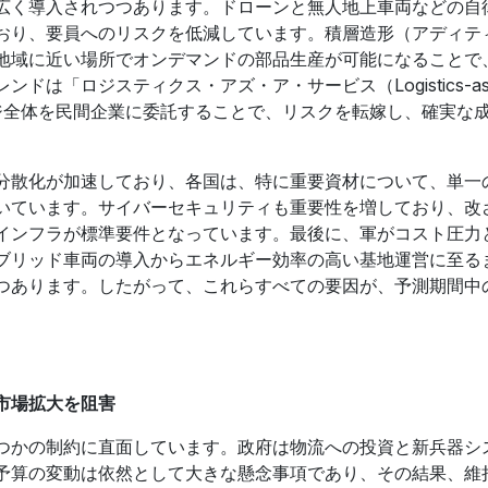
広く導入されつつあります。ドローンと無人地上車両などの自
ており、要員へのリスクを低減しています。積層造形（アディ
地域に近い場所でオンデマンドの部品生産が可能になることで
は「ロジスティクス・アズ・ア・サービス（Logistics-as-
ケージ全体を民間企業に委託することで、リスクを転嫁し、確実な
分散化が加速しており、各国は、特に重要資材について、単一
いています。サイバーセキュリティも重要性を増しており、改
Tインフラが標準要件となっています。最後に、軍がコスト圧力
ブリッド車両の導入からエネルギー効率の高い基地運営に至る
つあります。したがって、これらすべての要因が、予測期間中
市場拡大を阻害
つかの制約に直面しています。政府は物流への投資と新兵器シ
予算の変動は依然として大きな懸念事項であり、その結果、維