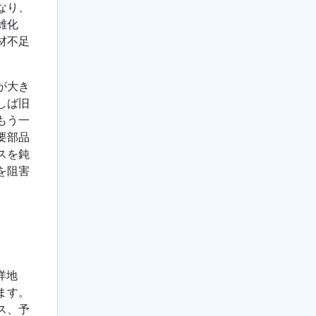
なり、
雑化
材不足
が大き
しば旧
もう一
要部品
スを鈍
を阻害
洋地
ます。
ス、予