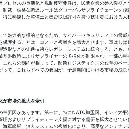
達プロセスの長期化と規制遵守要件は、民間企業の参入障壁と
、制裁、厳格な調達ルールはグローバルサプライチェーンを複
。特に熟練した整備士と機密取扱許可を持つ技術者における人
とって魅力的な標的となるため、サイバーセキュリティ上の脅威
を保護することは、コストと複雑さを増大させます。軍はしば
層造形などの先進技術をレガシーシステムに統合することも、
業基盤政策によりサプライヤーの多様化が制限され、一部の重
。これらの制約が相まって、防衛ロジスティクスの変革のペー
がって、これらすべての要因が、予測期間における市場の成長
化が市場の拡大を牽引
の主要因があります。第一に、特にNATO加盟国、インド太平
管理およびサプライチェーン支援に対する需要を拡大させてい
、海軍艦艇、無人システムの複雑化により、高度なメンテナン