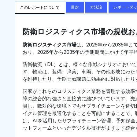
目次
方法論
レポートダ
このレポートについて
防衛ロジスティクス市場の規模お
防衛ロジスティクス市場
は、2025年から2035年ま
おり、2026年から2035年の予測期間にかけて年平
防衛物流（DL）とは、様々な作戦シナリオにおい
す。物流は、装備、弾薬、車両、その他多岐にわた
を維持したり、予期せぬ課題に効果的に対応したり
国家がこれらのロジスティクス業務を管理する効率
障の総合的な強さと直接的に結びついています。先
員し、敵対的な環境下でもサプライチェーンを途切
イクル管理を最適化することを可能にすることで、
は、AIを活用したサプライチェーン管理、予知保全
ットフォームといったデジタル技術がますます統合