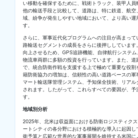
い移動を確保するために、戦術トラック、装甲人員
他の輸送手段と比較して、道路は、特に鉄道、航空
域、紛争が発生しやすい地域において、より高い運
す。
さらに、軍事近代化プログラムへの注目が高まって
路輸送セグメントの成長をさらに後押ししています
向上させるため、GPS追跡機能、自律航行システ
物流車両群に多額の投資を行っています。また、道
で、統合防衛作戦を支援する上で極めて重要な役割
籍防衛協力の増加は、信頼性の高い道路ベースの軍
マート輸送隊管理システム、予知保全技術、リアル
されます。したがって、これらすべての要因が、予
す。
地域別分析
2025年、北米は収益面における防衛ロジスティク
ートシティの各分野における積極的な導入に起因し
衛予算と広範な世界的な軍事展開を維持する米国に