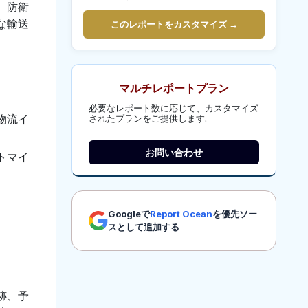
、防衛
な輸送
このレポートをカスタマイズ →
。
マルチレポートプラン
必要なレポート数に応じて、カスタマイズ
物流イ
されたプランをご提供します.
お問い合わせ
トマイ
Googleで
Report Ocean
を優先ソー
スとして追加する
跡、予