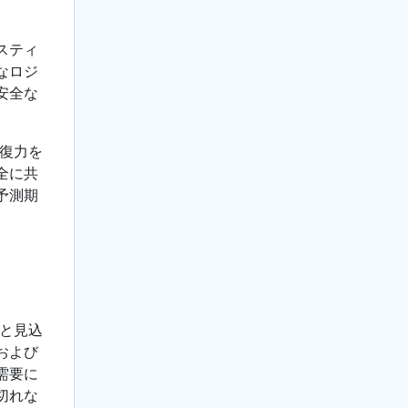
スティ
なロジ
安全な
復力を
全に共
予測期
ると見込
および
需要に
切れな