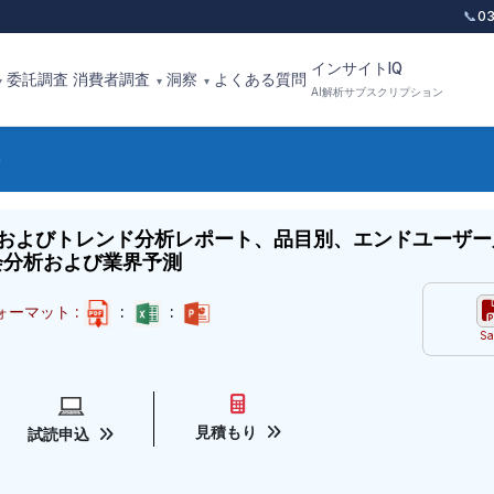
📞
0
インサイトIQ
委託調査
消費者調査
洞察
よくある質問
▾
▾
▾
AI解析サブスクリプション
およびトレンド分析レポート、品目別、エンドユーザー
機会分析および業界予測
ォーマット :
:
:
Sa
見積もり
試読申込