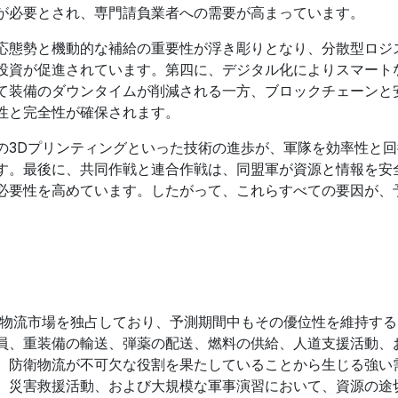
が必要とされ、専門請負業者への需要が高まっています。
応態勢と機動的な補給の重要性が浮き彫りとなり、分散型ロジ
投資が促進されています。第四に、デジタル化によりスマート
て装備のダウンタイムが削減される一方、ブロックチェーンと
性と完全性が確保されます。
の3Dプリンティングといった技術の進歩が、軍隊を効率性と回
す。最後に、共同作戦と連合作戦は、同盟軍が資源と情報を安
必要性を高めています。したがって、これらすべての要因が、
衛物流市場を独占しており、予測期間中もその優位性を維持す
員、重装備の輸送、弾薬の配送、燃料の供給、人道支援活動、
、防衛物流が不可欠な役割を果たしていることから生じる強い
、災害救援活動、および大規模な軍事演習において、資源の途