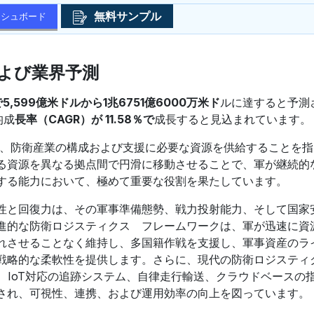
無料サンプル
ッシュボード
よび業界予測
で5,599億米ドルから1兆6751億6000万米ド
ルに達すると予測
均成
長率（CAGR）が 11.58％で
成長すると見込まれています。
て、防衛産業の構成および支援に必要な資源を供給することを指
る資源を異なる拠点間で円滑に移動させることで、軍が継続的
する能力において、極めて重要な役割を果たしています。
性と回復力は、その軍事準備態勢、戦力投射能力、そして国家
進的な防衛ロジスティクス フレームワークは、軍が迅速に資
れさせることなく維持し、多国籍作戦を支援し、軍事資産のラ
戦略的な柔軟性を提供します。さらに、現代の防衛ロジスティ
、IoT対応の追跡システム、自律走行輸送、クラウドベースの
され、可視性、連携、および運用効率の向上を図っています。