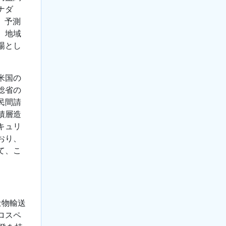
ナダ
。予測
、地域
場とし
米国の
総省の
民間請
積層造
キュリ
おり、
て、こ
量物輸送
ロスペ