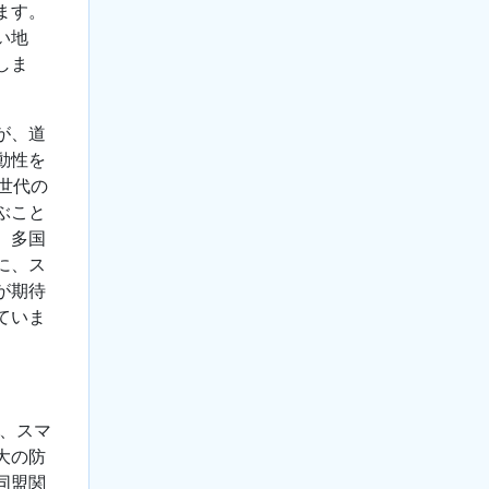
ます。
い地
しま
が、道
動性を
世代の
ぶこと
、多国
に、ス
が期待
ていま
業、スマ
大の防
同盟関