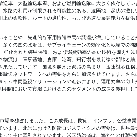
輸送車、大型輸送車両、および燃料輸送隊に大きく依存してい
、水路の利用が制限される可能性のある、遠隔地、起伏の激し
用上の柔軟性、ルートの適応性、および迅速な展開能力を提供
いることや、先進的な軍用輸送車両の調達が増加していること
。多くの国の政府は、サプライチェーンの効率化と戦場での機
ム、強化された装甲保護、および燃費効率の高い技術を備えた次
路物流は、軍事基地、倉庫、港湾、飛行場を最前線の部隊と結
を果たしています。国境を越えた緊張の高まり、迅速対応任務
事輸送ネットワークへの需要をさらに加速させています。さら
タイム車両監視ソリューションの進歩により、運用効率の向上
測期間において市場におけるこのセグメントの成長を後押しし
ス市場を独占しました。この成長は、防衛、インフラ、公益事
ています。北米における防衛ロジスティクスの需要は、世界最
よって主に牽引されています。米国防総省は、海外での作戦や