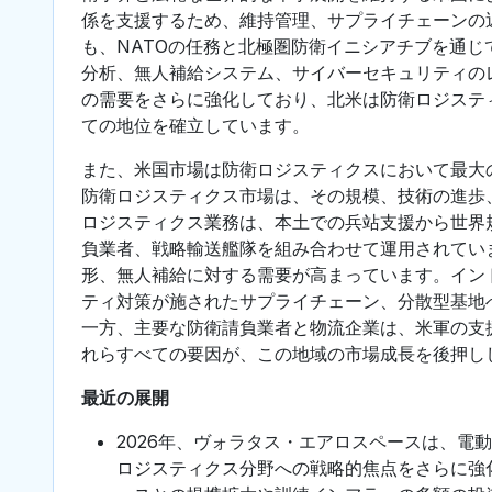
係を支援するため、維持管理、サプライチェーンの
も、NATOの任務と北極圏防衛イニシアチブを通
分析、無人補給システム、サイバーセキュリティの
の需要をさらに強化しており、北米は防衛ロジステ
ての地位を確立しています。
また、米国市場は防衛ロジスティクスにおいて最大
防衛ロジスティクス市場は、その規模、技術の進歩
ロジスティクス業務は、本土での兵站支援から世界
負業者、戦略輸送艦隊を組み合わせて運用されてい
形、無人補給に対する需要が高まっています。イン
ティ対策が施されたサプライチェーン、分散型基地
一方、主要な防衛請負業者と物流企業は、米軍の支
れらすべての要因が、この地域の市場成長を後押し
最近の展開
2026年、ヴォラタス・エアロスペースは、電
ロジスティクス分野への戦略的焦点をさらに強