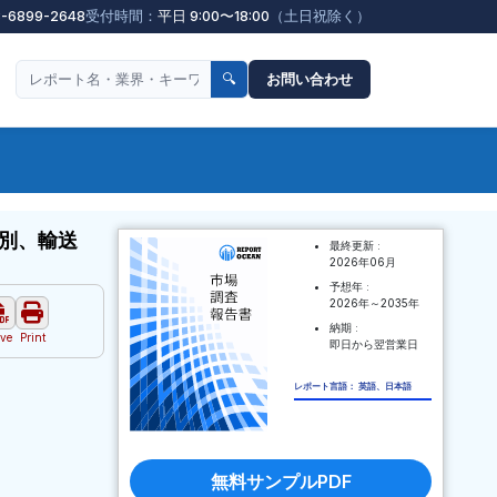
3-6899-2648
受付時間：
平日 9:00〜18:00
（土日祝除く）
🔍
お問い合わせ
別、輸送
最終更新 :
2026年06月
予想年 :
2026年～2035年
納期 :
ve
Print
即日から翌営業日
レポート言語： 英語、日本語
無料サンプルPDF