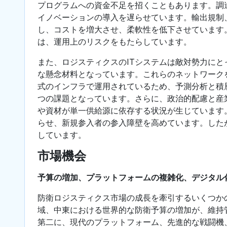
プログラムへの資金不足を招くこともあります。調
イノベーションの導入を遅らせています。輸出規制
し、コストを増大させ、柔軟性を低下させています
は、運用上のリスクをもたらしています。
また、ロジスティクスのITシステムは敵対勢力に
な懸念材料となっています。これらのネットワーク
式のインフラで運用されているため、予測分析と積
つの課題となっています。さらに、政治的配慮と産
や資材が単一供給源に依存する状況が生じています
らせ、新規参入者の参入障壁を高めています。した
しています。
市場機会
予算の増加、プラットフォームの複雑化、デジタル
防衛ロジスティクス市場の成長を牽引するいくつか
域、中東における世界的な防衛予算の増加が、維持
第二に、現代のプラットフォーム、先進的な戦闘機