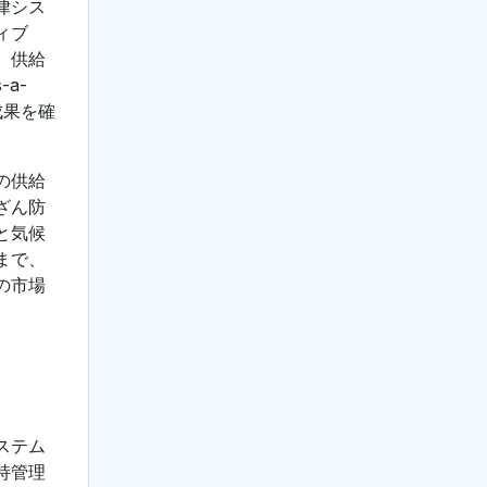
律シス
ティブ
、供給
a-
成果を確
の供給
ざん防
と気候
まで、
の市場
ステム
持管理