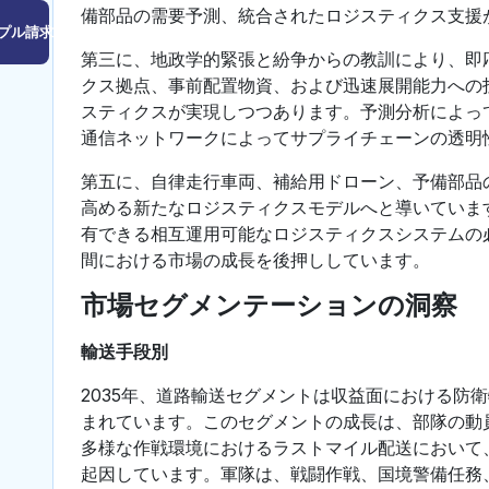
備部品の需要予測、統合されたロジスティクス支援
プル請求はこちら
第三に、地政学的緊張と紛争からの教訓により、即
クス拠点、事前配置物資、および迅速展開能力への
スティクスが実現しつつあります。予測分析によっ
通信ネットワークによってサプライチェーンの透明
第五に、自律走行車両、補給用ドローン、予備部品
高める新たなロジスティクスモデルへと導いていま
有できる相互運用可能なロジスティクスシステムの
間における市場の成長を後押ししています。
市場セグメンテーションの洞察
輸送手段別
2035年、道路輸送セグメントは収益面における防
まれています。このセグメントの成長は、部隊の動
多様な作戦環境におけるラストマイル配送において
起因しています。軍隊は、戦闘作戦、国境警備任務