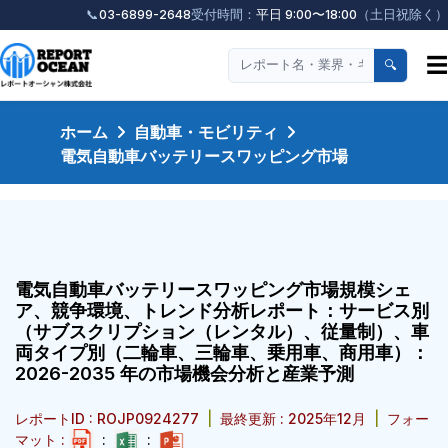
📞
03-6899-2648
受付時間：
平日 9:00〜18:00
（土日祝除く）
☰
🔍
ホーム
自動車・モビリティ
電気自動車バッテリースワッピング市場
電気自動車バッテリースワッピング市場規模シェ
ア、競争環境、トレンド分析レポート：サービス別
（サブスクリプション（レンタル）、従量制）、車
両タイプ別（二輪車、三輪車、乗用車、商用車）：
2026-2035 年の市場機会分析と産業予測
レポートID : ROJP0924277
|
最終更新 : 2025年12月
|
フォー
マット :
:
: