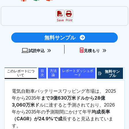
Save
Print
無料サンプル
試読申込
見積もり
目
方法
レポートダッシュボ
このレポートにつ
無料サン
次
論
ード
いて
プル
電気自動車バッテリースワッピング市場は、 2025
年から2035年
まで3億630万米ドルから28億
3,060万米ド
ルに達すると予測されており、2026
年から2035年の予測期間にかけて年平
均成長率
（CAGR）が24.9%で成
長すると見込まれていま
す。