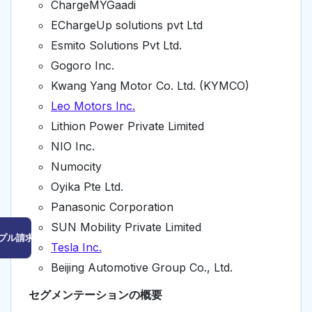
ChargeMYGaadi
EChargeUp solutions pvt Ltd
Esmito Solutions Pvt Ltd.
Gogoro Inc.
Kwang Yang Motor Co. Ltd. (KYMCO)
Leo Motors Inc.
Lithion Power Private Limited
NIO Inc.
Numocity
Oyika Pte Ltd.
Panasonic Corporation
SUN Mobility Private Limited
プル請求はこちら
Tesla Inc.
Beijing Automotive Group Co., Ltd.
セグメンテーションの概要