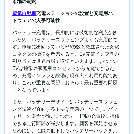
市場の制約
電気自動車
充電ステーションの設置と充電用ハー
ドウェアの入手可能性
バッテリー充電は、長期的には技術的な利点が多
いため、バッテリースワッピングよりも実用的で
す。市場に出回っているEVの数と確立された充電
コネクタの標準を考慮すると、EV充電インフラの
割り当ては世界市場で適切といえます。すべての
EVは通常の家庭用コンセントから充電できるた
め、充電インフラと設備は現在広く利用可能であ
り、これが重要な問題—おそらく最も重要な問題
—となっています。
また、バッテリーデザインはバッテリースワッピ
ング技術が直面する主要な問題の一つです。バッ
テリーの寿命が進むにつれて、1回の充電後に提供
できる走行距離が減少します。顧客を満足させる
ためには、性能の低下したバッテリーパックをよ