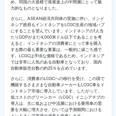
め、同国の大規模で発展途上の中間層にとって魅
力的なものとなりました。
さらに、ASEAN経済共同体の実施に伴い、インド
ネシア政府もインドネシアをLCGC生産の地域ハブ
にすることを望んでいます。インドネシアの1人当
たりGDPがまだ4,000米ドル以下であることを考
えると、インドネシアの消費者にとって車を購入
する際の最も重要な要素は、一般的に値ごろ感で
す。LCGCは手頃な価格であるため、インドネシア
では非常に人気のある自動車となっており、国内
自動車販売台数の約25％を占めています。
さらに、消費者のLCGCへの移行を受け、この国で
機能するさまざまな自動車メーカーもLCGC車をイ
ンドネシア市場に導入しています。したがって、
低コストのグリーンカー（LCGC）イニシアチブの
導入は、主に低および中流層における乗用車の需
要を大幅に増大させ、ひいては予測期間における
インドネシア市場の成長を促進します。