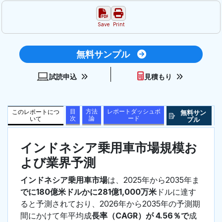
Save
Print
無料サンプル
試読申込
見積もり
目
方法
レポートダッシュボ
このレポートにつ
無料サン
次
論
ード
いて
プル
インドネシア乗用車市場規模お
よび業界予測
インドネシア乗用車市場
は、2025年から2035年ま
でに180億米ドルかに281億1,000万米
ドルに達す
ると予測されており、2026年から2035年の予測期
間にかけて年平均成
長率（CAGR）が 4.56％で
成