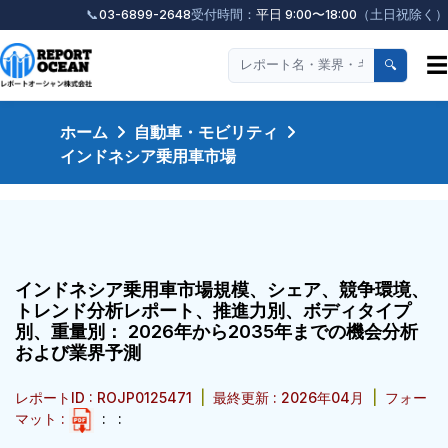
📞
03-6899-2648
受付時間：
平日 9:00〜18:00
（土日祝除く）
☰
🔍
ホーム
自動車・モビリティ
インドネシア乗用車市場
インドネシア乗用車市場規模、シェア、競争環境、
トレンド分析レポート、推進力別、ボディタイプ
別、重量別： 2026年から2035年までの機会分析
および業界予測
レポートID : ROJP0125471
|
最終更新 : 2026年04月
|
フォー
マット :
:
: