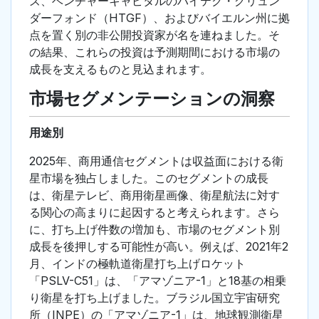
ズ、ベンチャーキャピタルのハイテク・グリュン
ダーフォンド（HTGF）、およびバイエルン州に拠
点を置く別の非公開投資家が名を連ねました。そ
の結果、これらの投資は予測期間における市場の
成長を支えるものと見込まれます。
市場セグメンテーションの洞察
用途別
2025年、商用通信セグメントは収益面における衛
星市場を独占しました。このセグメントの成長
は、衛星テレビ、商用衛星画像、衛星航法に対す
る関心の高まりに起因すると考えられます。さら
に、打ち上げ件数の増加も、市場のセグメント別
成長を後押しする可能性が高い。例えば、2021年2
月、インドの極軌道衛星打ち上げロケット
「PSLV-C51」は、「アマゾニア-1」と18基の相乗
り衛星を打ち上げました。ブラジル国立宇宙研究
所（INPE）の「アマゾニア-1」は、地球観測衛星