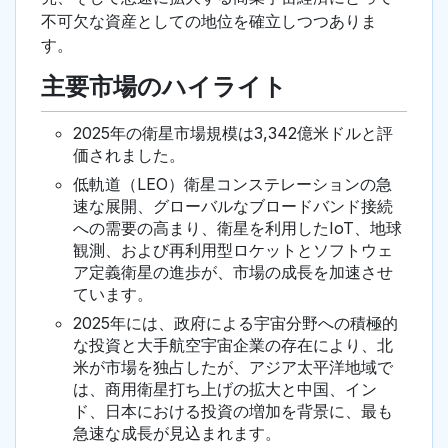
不可欠な資産としての地位を確立しつつありま
す。
主要市場のハイライト
2025年の衛星市場規模は3,342億米ドルと評
価されました。
低軌道（LEO）衛星コンステレーションの急
速な展開、グローバルなブロードバンド接続
への需要の高まり、衛星を利用したIoT、地球
観測、および再利用型ロケットとソフトウェ
ア定義衛星の進歩が、市場の成長を加速させ
ています。
2025年には、政府による宇宙分野への積極的
な投資と大手航空宇宙企業の存在により、北
米が市場を独占したが、アジア太平洋地域で
は、商用衛星打ち上げの拡大と中国、イン
ド、日本における投資の増加を背景に、最も
急速な成長が見込まれます。