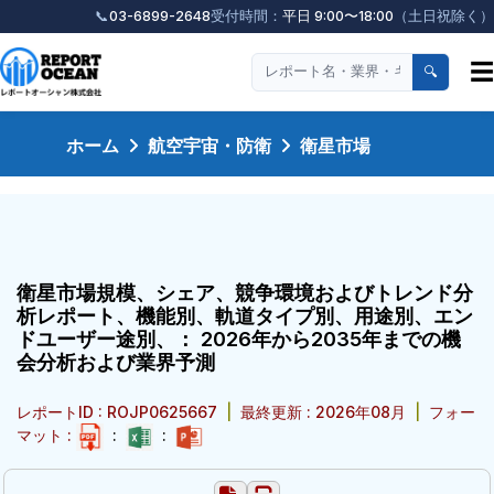
📞
03-6899-2648
受付時間：
平日 9:00〜18:00
（土日祝除く）
☰
🔍
ホーム
航空宇宙・防衛
衛星市場
衛星市場規模、シェア、競争環境およびトレンド分
析レポート、機能別、軌道タイプ別、用途別、エン
ドユーザー途別、： 2026年から2035年までの機
会分析および業界予測
レポートID : ROJP0625667
|
最終更新 : 2026年08月
|
フォー
マット :
:
: