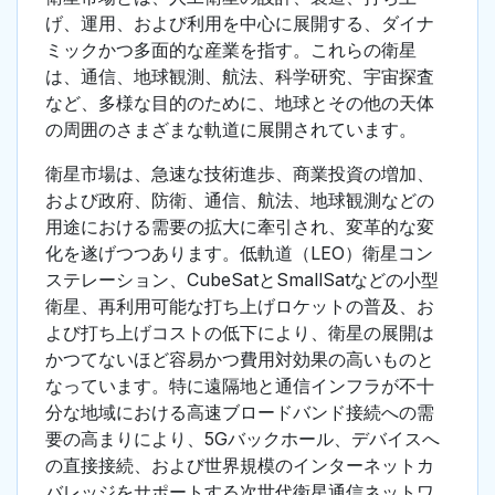
げ、運用、および利用を中心に展開する、ダイナ
ミックかつ多面的な産業を指す。これらの衛星
は、通信、地球観測、航法、科学研究、宇宙探査
など、多様な目的のために、地球とその他の天体
の周囲のさまざまな軌道に展開されています。
衛星市場は、急速な技術進歩、商業投資の増加、
および政府、防衛、通信、航法、地球観測などの
用途における需要の拡大に牽引され、変革的な変
化を遂げつつあります。低軌道（LEO）衛星コン
ステレーション、CubeSatとSmallSatなどの小型
衛星、再利用可能な打ち上げロケットの普及、お
よび打ち上げコストの低下により、衛星の展開は
かつてないほど容易かつ費用対効果の高いものと
なっています。特に遠隔地と通信インフラが不十
分な地域における高速ブロードバンド接続への需
要の高まりにより、5Gバックホール、デバイスへ
の直接接続、および世界規模のインターネットカ
バレッジをサポートする次世代衛星通信ネットワ