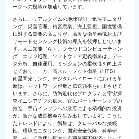
ークへの投資が加速しています。
さらに、リアルタイムの地球観測、気候モニタリ
ング、災害管理、精密農業、海上監視、国境警備
に対する需要の高まりが、高度な衛星画像および
リモートセンシング技術の導入を後押ししていま
す。人工知能（AI）、クラウドコンピューティン
グ、エッジ処理、ソフトウェア定義衛星は、デー
タ分析、自律運用、ミッションの柔軟性を向上さ
せており、一方、高スループット衛星（HTS）、
衛星間光リンク、デジタルペイロードにおける革
新は、ネットワーク容量と伝送効率を向上させて
います。さらに、防衛近代化プログラムと宇宙探
査イニシアチブの拡大、官民パートナーシップの
推進、宇宙インフラへの政府による積極的な投資
が、新たな成長機会を生み出しています。こうし
たトレンドにより、衛星は、グローバルな接続
性、環境モニタリング、国家安全保障、科学研
究、そして急速に拡大する商業宇宙経済にとって