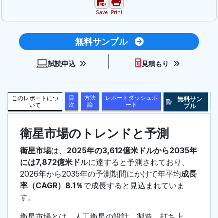
Save
Print
無料サンプル
試読申込
見積もり
目
方法
レポートダッシュボ
このレポートにつ
無料サン
次
論
ード
いて
プル
衛星市場のトレンドと予測
衛星市場
は、
2025年の3,612億米ドルから2035年
には7,872億米ド
ルに達すると予測されており、
2026年から2035年の予測期間にかけて年平均
成長
率（CAGR）8.1％
で成長すると見込まれていま
す。
衛星市場とは、人工衛星の設計、製造、打ち上