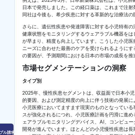
日本で発売しました。この経口薬は、これまで注射
同社は今後も、希少疾患に対する革新的な治療法の
さらに、遺伝性疾患や発達障害に対する小児特有の
健康状態をモニタリングするウェアラブル機器をは
が早まり、精度も向上しています。こうした小児医
ニーズに合わせた最善のケアを受けられるようにす
の要因が、予測期間における日本の市場の成長を推
市場セグメンテーションの洞察
タイプ別
2025年、慢性疾患セグメントは、収益面で日本小
的要因、および測定精度の向上に伴う技術の発展に
小児医療においてますます現実のものとなっている
スが強化されるにつれ、小児医療計画を円滑に進め
ェアラブルモニタリングデバイス、AI、コンピュ
開発が進んでいます。ほとんどの小児慢性疾患は長
プル請求はこちら