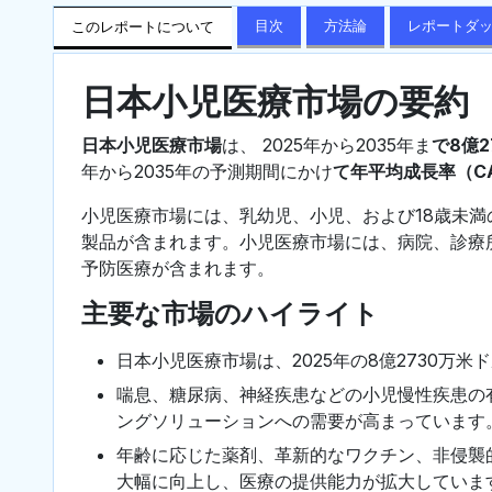
目次
方法論
レポートダ
このレポートについて
日本小児医療市場の要約
日本小児医療市場
は、 2025年から2035年ま
で8億2
年から2035年の予測期間にかけ
て年平均成長率（CA
小児医療市場には、乳幼児、小児、および18歳未
製品が含まれます。小児医療市場には、病院、診療
予防医療が含まれます。
主要な市場のハイライト
日本小児医療市場は、2025年の8億2730万
喘息、糖尿病、神経疾患などの小児慢性疾患の
ングソリューションへの需要が高まっています
年齢に応じた薬剤、革新的なワクチン、非侵襲
大幅に向上し、医療の提供能力が拡大していま