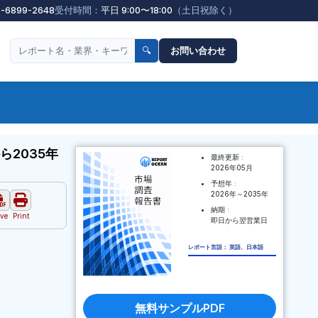
3-6899-2648
受付時間：
平日 9:00〜18:00
（土日祝除く）
🔍
お問い合わせ
2035年
最終更新 :
2026年05月
予想年 :
2026年～2035年
納期 :
ve
Print
即日から翌営業日
レポート言語： 英語、日本語
無料サンプルPDF