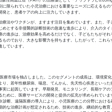
剤に限られていた小児治療における重要なニーズに応えるもの
開発と、患者ケアの向上に注力していきます。
治療法やワクチンが、ますます注目を集めています。また、子
じめとする非侵襲的診断技術の急速な進歩により、介入のタイ
療の進歩は、治療効果を高めるだけでなく、子どもたちがそれ
るものでおり、大きな影響力を持ちます。したがって、これら
進しています。
児医療市場を独占しました。このセグメントの成長は、環境変
より、若年性糖尿病、喘息、てんかん、先天性心疾患といった
事実に起因しています。早期発見、モニタリング、長期ケアの
るために、医療サービスの開発と提供の拡充が求められていま
ータ診断、遠隔医療の導入により、小児医療のこの分野における
期的な治療計画が想定されるため、技術の進歩、継続的な教育