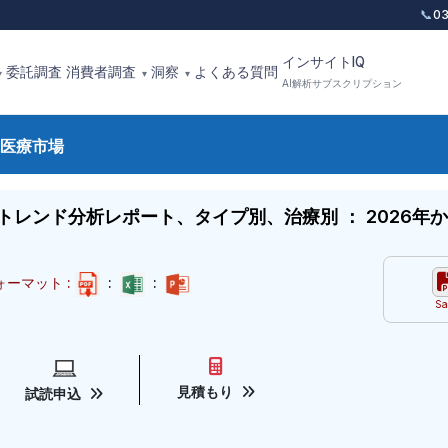
📞
0
インサイトIQ
委託調査
消費者調査
洞察
よくある質問
▾
▾
▾
AI解析サブスクリプション
医療市場
ンド分析レポート、タイプ別、治療別 ： 2026年から
ーマット :
:
:
Sa
見積もり
試読申込