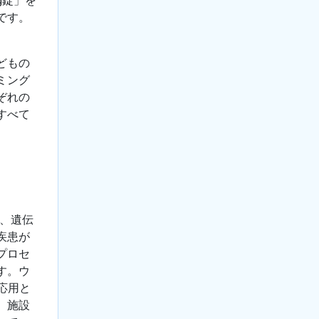
です。
どもの
ミング
ぞれの
すべて
化、遺伝
疾患が
プロセ
す。ウ
応用と
、施設