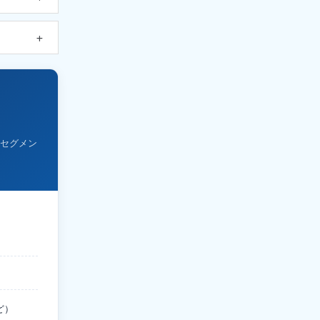
セグメン
ど）