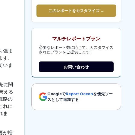
このレポートをカスタマイズ →
マルチレポートプラン
必要なレポート数に応じて、カスタマイズ
も強ま
されたプランをご提供します.
ます。
ていま
お問い合わせ
充に関
与える
Googleで
Report Ocean
を優先ソー
戦略の
スとして追加する
これに
れま
要が増