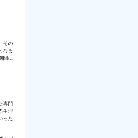
、その
となる
期間に
た専門
る生理
いった
g錠」を