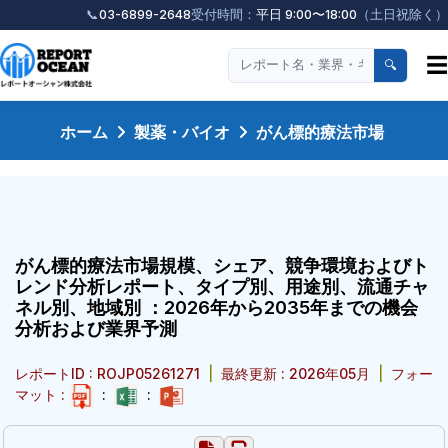
📞
03-6899-2648
受付時間：
平日 9:00〜18:00
（土日祝除く）
☰
🔍
ホーム
製薬・バイオ
がん標的療法市場
がん標的療法市場規模、シェア、競争環境およびト
レンド分析レポート、タイプ別、用途別、流通チャ
ネル別、地域別 ：2026年から2035年までの機会
分析および業界予測
レポートID : ROJP05261271
|
最終更新 : 2026年05月
|
フォー
マット :
:
: