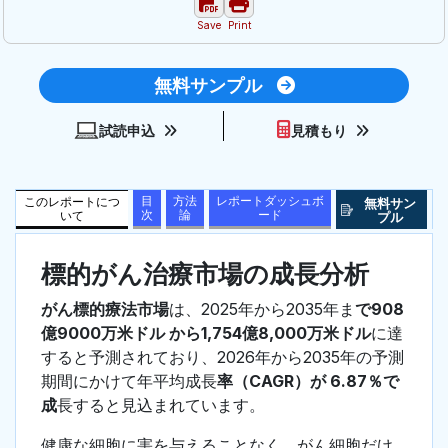
Save
Print
無料サンプル
試読申込
見積もり
目
方法
レポートダッシュボ
このレポートにつ
無料サン
次
論
ード
いて
プル
標的がん治療市場の成長分析
がん標的療法市場
は、2025年から2035年ま
で908
億9000万米ドル から1,754億8,000万米ドル
に達
すると予測されており、2026年から2035年の予測
期間にかけて年平均成長
率（CAGR）が 6.87％で
成
長すると見込まれています。
健康な細胞に害を与えることなく、がん細胞だけ