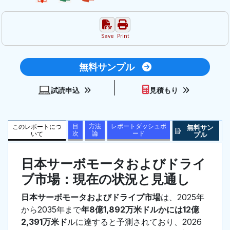
Save
Print
無料サンプル
試読申込
見積もり
目
方法
レポートダッシュボ
このレポートにつ
無料サン
次
論
ード
いて
プル
日本サーボモータおよびドライ
ブ市場：現在の状況と見通し
日本サーボモータおよびドライブ市場
は、2025年
から2035年まで
年8億1,892万米ドルかには12億
2,391万米ド
ルに達すると予測されており、2026