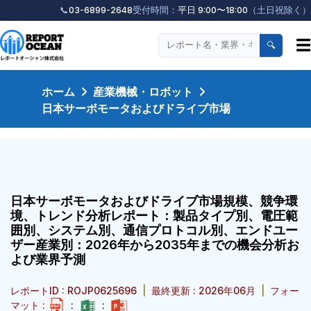
📞
03-6899-2648
受付時間：
平日 9:00〜18:00
（土日祝除く）
☰
🔍
ホーム
産業機械・ロボット
日本サーボモータおよびドライブ市場
日本サーボモータおよびドライブ市場規模、競争環
境、トレンド分析レポート：製品タイプ別、電圧範
囲別、システム別、通信プロトコル別、エンドユー
ザー産業別：2026年から2035年までの機会分析お
よび業界予測
レポートID : ROJP0625696
|
最終更新 : 2026年06月
|
フォー
マット :
:
: