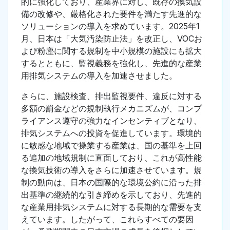
的に強化しており、産業界に対し、既存の換気設
備の改修や、厳格化された要件を満たす先進的な
ソリューションの導入を求めています。2025年1
月、日本は「大気汚染防止法」を改正し、VOCお
よび粉塵に関する規制を中小規模の施設にも拡大
するとともに、監視義務を強化し、先進的な産業
用排気システムの導入を加速させました。
さらに、施設検査、排出監視要件、違反に対する
多額の罰金などの規制執行メカニズムが、コンプ
ライアンス遵守の強力なインセンティブとなり、
排気システムへの投資を促進しています。環境的
に敏感な地域で操業する産業は、国の基準を上回
る追加の地域規制に直面しており、これが高性能
な換気技術の導入をさらに加速させています。規
制の動向は、日本の国際的な環境公約に沿った排
出基準の継続的な引き締めを示しており、先進的
な産業用排気システムに対する長期的な需要を支
えています。したがって、これらすべての要因