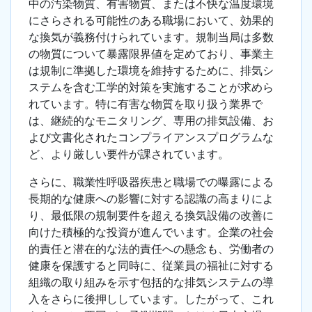
中の汚染物質、有害物質、または不快な温度環境
にさらされる可能性のある職場において、効果的
な換気が義務付けられています。規制当局は多数
の物質について暴露限界値を定めており、事業主
は規制に準拠した環境を維持するために、排気シ
ステムを含む工学的対策を実施することが求めら
れています。特に有害な物質を取り扱う業界で
は、継続的なモニタリング、専用の排気設備、お
よび文書化されたコンプライアンスプログラムな
ど、より厳しい要件が課されています。
さらに、職業性呼吸器疾患と職場での曝露による
長期的な健康への影響に対する認識の高まりによ
り、最低限の規制要件を超える換気設備の改善に
向けた積極的な投資が進んでいます。企業の社会
的責任と潜在的な法的責任への懸念も、労働者の
健康を保護すると同時に、従業員の福祉に対する
組織の取り組みを示す包括的な排気システムの導
入をさらに後押ししています。したがって、これ