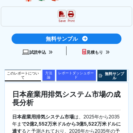
Save
Print
無料サンプル
試読申込
見積もり
方法
レポートダッシュボー
このレポートについ
無料サンプ
論
ド
て
ル
日本産業用排気システム市場の成
長分析
日本産業用排気システム市場
は、2025年から2035
年ま
で2億2,552万米ドルから3億5,522万米ドルに
達す
ると予測されており、2026年から2035年の予