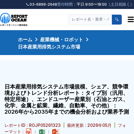
📞
03-6899-2648
受付時間：
平日 9:00〜18:00
（土日祝除く）
☰
🔍
ホーム
産業機械・ロボット
日本産業用排気システム市場
日本産業用排気システム市場規模、シェア、競争環
境およびトレンド分析レポート：タイプ別（汎用、
特定用途）、エンドユーザー産業別（石油とガス、
化学、金属と鉱業、繊維、自動車、その他）：
2026年から2035年までの機会分析および業界予測
レポートID : ROJP05261323
|
最終更新 : 2026年05月
|
フォ
ーマット :
:
: