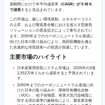
測期間にかけて年平均成長率
（CAGR）が 5.18％
で成長
すると見込まれています。
この市場は、厳しい環境規制、エネルギーコスト
の上昇、および製造業全般における省エネ型換気
ソリューションの普及拡大によって牽引されてい
ます。2050年までのカーボンニュートラル達成に
向けた日本の取り組みにより、熱回収機能を備え
た先進的な排気技術への投資が加速しています。
主要市場のハイライト
日本産業用排気システム市場は、2025年の2億
2,552万米ドルから成長すると予測されていま
す。
2050年までのカーボンニュートラル達成に向
けた日本の取り組みや、揮発性有機化合物
（VOC）、粒子状物質、有害大気汚染物質に
対する排出基準の厳格化により、製造業全般