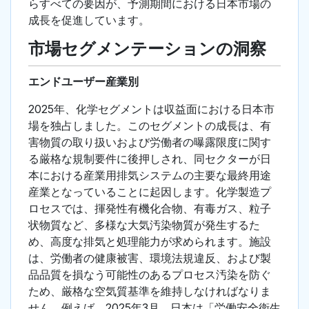
らすべての要因が、予測期間における日本市場の
成長を促進しています。
市場セグメンテーションの洞察
エンドユーザー産業別
2025年、化学セグメントは収益面における日本市
場を独占しました。このセグメントの成長は、有
害物質の取り扱いおよび労働者の曝露限度に関す
る厳格な規制要件に後押しされ、同セクターが日
本における産業用排気システムの主要な最終用途
産業となっていることに起因します。化学製造プ
ロセスでは、揮発性有機化合物、有毒ガス、粒子
状物質など、多様な大気汚染物質が発生するた
め、高度な排気と処理能力が求められます。施設
は、労働者の健康被害、環境法規違反、および製
品品質を損なう可能性のあるプロセス汚染を防ぐ
ため、厳格な空気質基準を維持しなければなりま
せん。例えば、2025年3月、日本は「労働安全衛生