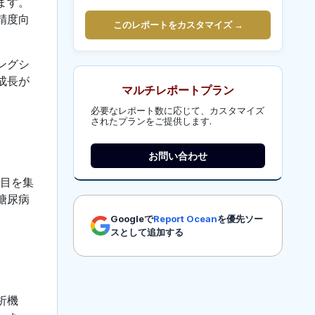
ます。
精度向
このレポートをカスタマイズ →
ングシ
成長が
マルチレポートプラン
必要なレポート数に応じて、カスタマイズ
されたプランをご提供します.
お問い合わせ
注目を集
糖尿病
Googleで
Report Ocean
を優先ソー
スとして追加する
析機