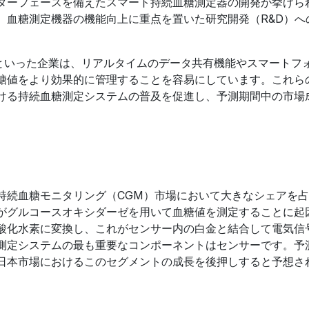
ターフェースを備えたスマート持続血糖測定器の開発が挙げら
、血糖測定機器の機能向上に重点を置いた研究開発（R&D）へ
g, Inc.といった企業は、リアルタイムのデータ共有機能やスマート
糖値をより効果的に管理することを容易にしています。これら
ける持続血糖測定システムの普及を促進し、予測期間中の市場
持続血糖モニタリング（CGM）市場において大きなシェアを
がグルコースオキシダーゼを用いて血糖値を測定することに起
酸化水素に変換し、これがセンサー内の白金と結合して電気信
測定システムの最も重要なコンポーネントはセンサーです。予
日本市場におけるこのセグメントの成長を後押しすると予想さ