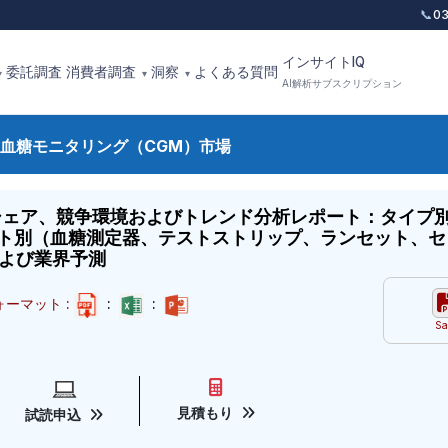
📞
0
インサイトIQ
委託調査
消費者調査
洞察
よくある質問
▾
▾
▾
AI解析サブスクリプション
血糖モニタリング（CGM）市場
シェア、競争環境およびトレンド分析レポート：タイプ
ト別（血糖測定器、テストストリップ、ランセット、セ
および業界予測
ーマット :
:
:
Sa
見積もり
試読申込