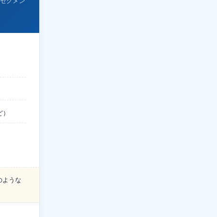
セグメン
ど）
のような