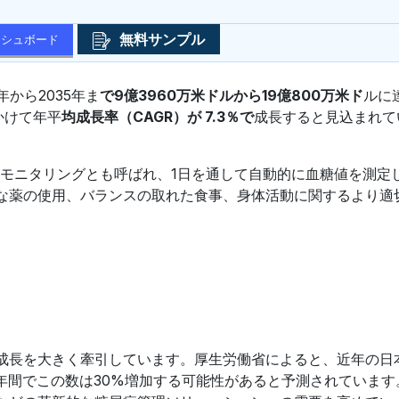
無料サンプル
ッシュボード
5年から2035年ま
で9億3960万米ドルから19億800万米ド
ルに
かけて年平
均成長率（CAGR）が 7.3％で
成長すると見込まれて
的モニタリングとも呼ばれ、1日を通して自動的に血糖値を測定
な薬の使用、バランスの取れた食事、身体活動に関するより適
成長を大きく牽引しています。厚生労働省によると、近年の日
0年間でこの数は30%増加する可能性があると予測されています