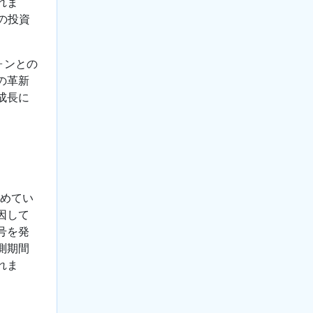
れま
の投資
フォンとの
の革新
成長に
占めてい
因して
号を発
測期間
れま