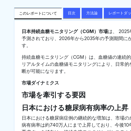
目次
方法論
レポートダ
このレポートについて
日本持続血糖モニタリング（CGM）市場
は、 202
予測されており、2026年から2035年の予測期間に
す。
持続血糖モニタリング（CGM）は、血糖値の連続
リアルタイムの血糖値モニタリングにより、日常的
断が可能になります。
市場ダイナミクス
市場を牽引する要因
日本における糖尿病有病率の上昇
日本における糖尿病症例の継続的な増加は、市場の
病有病率は約740万人にまで上昇しており、今後1