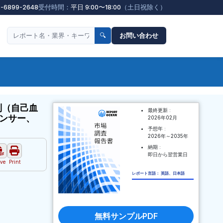
3-6899-2648
受付時間：
平日 9:00〜18:00
（土日祝除く）
🔍
お問い合わせ
別（自己血
最終更新 :
ンサー、
2026年02月
予想年 :
2026年～2035年
納期 :
即日から翌営業日
ve
Print
レポート言語： 英語、日本語
無料サンプルPDF