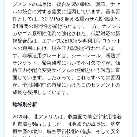
グメントの成長は、複合材製の胴体、翼箱、ナセ
ルの統合に対する需要に起因しています。基本要
件としては、30 MPaを超える重ねせん断強度と、
24時間の耐湿性が挙げられます。一方、ナノシリ
カやゴム系靭性化剤で強化された、低温対応の新
規配合品は、エアバスZEROeや再利用型ロケット
への適用に向け、現在圧力試験が行われていま
す。非構造用グレードは、シートレール、断熱ブ
ランケット、緊急修理において不可欠ですが、価
格圧力や配合変更サイクルの短縮という課題に直
面しています。したがって、これらすべての要因
が、予測期間中の市場におけるこのセグメントの
成長を後押ししています。
地域別分析
2025年、北アメリカは、収益面で航空宇宙用接着
剤市場を独占しました。同地域での成長は、航空
機生産の増加、航空宇宙技術の進歩、そして安全