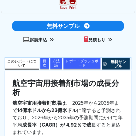
Save
Print
無料サンプル
試読申込
見積もり
目
方法
レポートダッシュボ
このレポートにつ
無料サン
次
論
ード
いて
プル
航空宇宙用接着剤市場の成長分
析
航空宇宙用接着剤市場
は、 2025年から2035年ま
で14億米ドルから23億米ド
ルに達すると予測され
ており、2026年から2035年の予測期間にかけて年
平均
成長率（CAGR）が 4.92％で成
長すると見込
まれています。