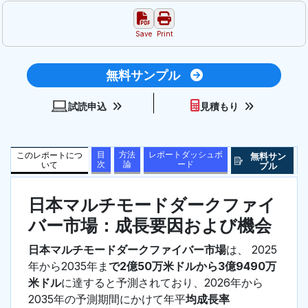
Save
Print
無料サンプル
試読申込
見積もり
目
方法
レポートダッシュボ
このレポートにつ
無料サン
次
論
ード
いて
プル
日本マルチモードダークファイ
バー市場：成長要因および機会
日本マルチモードダークファイバー市場
は、 2025
年から2035年ま
で2億50万米ドルから3億9490万
米ドル
に達すると予測されており、2026年から
2035年の予測期間にかけて年平
均成長率