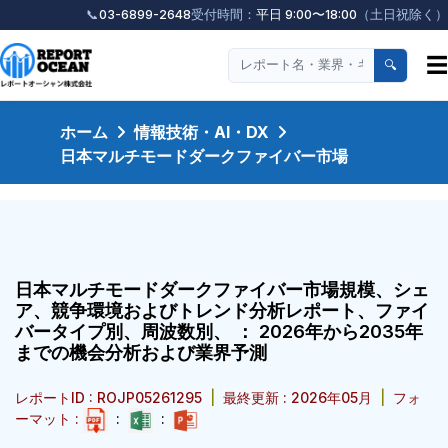
📞
03-6899-2648
受付時間：
平日 9:00〜18:00
（土日祝除く）
☰
🔍
ホーム
情報技術・AI・DX
日本マルチモードダークファイバー市場
日本マルチモードダークファイバー市場規模、シェ
ア、競争環境およびトレンド分析レポート、ファイ
バータイプ別、周波数別、 ： 2026年から2035年
までの機会分析および業界予測
レポートID : ROJP05261295
|
最終更新 : 2026年05月
|
フォ
ーマット :
:
: