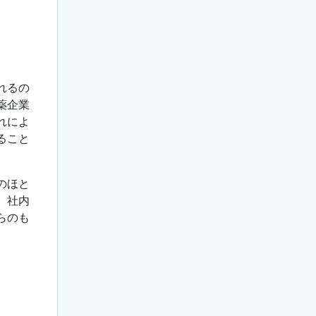
れるの
薬企業
れによ
ること
のほと
、社内
らのも