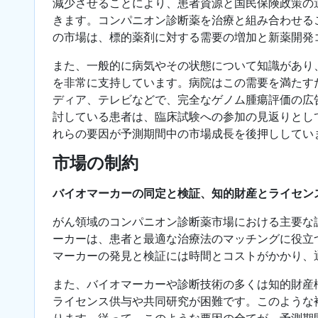
減少させることにより、患者資源と国民保険政策の
きます。コンパニオン診断薬を治療と組み合わせる
の市場は、標的薬剤に対する需要の増加と新薬開発
また、一般的に病気やその状態について知識があり
を非常に支持しています。病院はこの需要を満たす
ディア、テレビなどで、完全なゲノム腫瘍評価の広
討している患者は、臨床試験への参加の見返りとし
れらの要因が予測期間中の市場成長を後押ししてい
市場の制約
バイオマーカーの同定と検証、知的財産とライセン
がん領域のコンパニオン診断薬市場における主要な
ーカーは、患者と最適な治療法のマッチングに役立
マーカーの発見と検証には時間とコストがかかり、
また、バイオマーカーや診断技術の多くは知的財産
ライセンス供与や共同研究が困難です。このような
ります。従って、このような要因の全てが、予測期