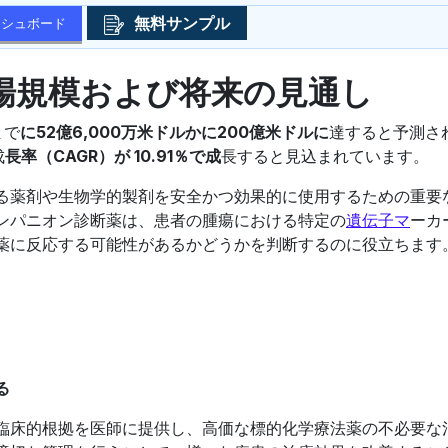
無料サンプル
ッシュボード
場規模および将来の見通し
まで
に52億6,000万米ドルかに200億米ドルに
達すると予測さ
成
長率（CAGR）が 10.91％で成
長すると見込まれています。
る薬剤や生物学的製剤を安全かつ効果的に使用するための重要
ンパニオン診断薬は、患者の腫瘍における特定の
遺伝子マ
ーカ
薬に反応する可能性があるかどうかを判断するのに役立ちます
る
臨床的根拠を医師に提供し、高価な標的化学療法薬の不必要な