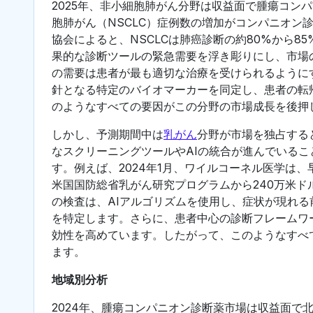
2025年、非小細胞肺がん分野は収益面で腫瘍コン
胞肺がん（NSCLC）症例数の増加がコンパニオン
協会によると、NSCLCは肺癌診断の約80%から
果的な診断ツールの緊急需要を浮き彫りにし、市場の
の需要は患者が最も適切な治療を受けられるように
針となる特定のバイオマーカーを同定し、患者の転
のようなすべての要因がこの分野の市場成長を後押
しかし、予測期間中は
乳がん
分野が市場を独占する
なスクリーニングツールやAIの統合が進んでいる
す。例えば、2024年1月、ワイルコーネル医学は、
米国国防総省乳がん研究プログラムから240万米ド
の検査は、AIアルゴリズムを使用し、症状が現れ
を特定します。さらに、患者中心の診断フレームワ
効性を高めています。したがって、このようなすべ
ます。
地域別分析
2024年、腫瘍コンパニオン診断薬市場は収益面で