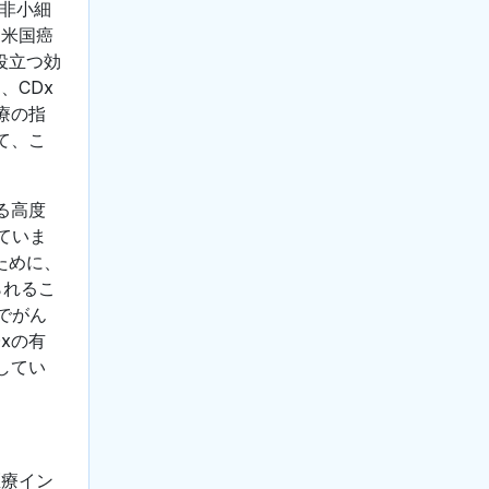
な非小細
。米国癌
役立つ効
、CDx
療の指
て、こ
る高度
ていま
ために、
られるこ
でがん
xの有
してい
医療イン