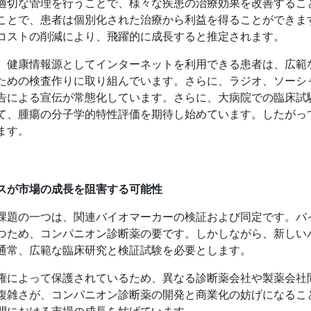
適切な管理を行うことで、様々な疾患の治療効果を改善するこ
ことで、患者は個別化された治療から利益を得ることができま
コストの削減により、飛躍的に成長すると推定されます。
、健康情報源としてインターネットを利用できる患者は、広範
ための検査作りに取り組んでいます。さらに、ラジオ、ソーシ
告による宣伝が常態化しています。さらに、大病院での臨床試
て、腫瘍の分子学的特性評価を期待し始めています。したがっ
ます。
スが市場の成長を阻害する可能性
課題の一つは、関連バイオマーカーの検証および同定です。バ
つため、コンパニオン診断薬の要です。しかしながら、新しい
通常、広範な臨床研究と検証試験を必要とします。
権によって保護されているため、異なる診断薬会社や製薬会社
複雑さが、コンパニオン診断薬の開発と商業化の妨げになるこ
間における市場の成長を妨げています。