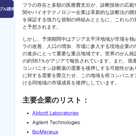
フラの存在と多額の医療費支出が、診断技術の広範
プル請求はこちら
関やバイオテクノロジー企業は革新的な診断法の開
を保証する強力な規制の枠組みとともに、これらの
と予想されます。
しかし、予測期間中はアジア太平洋地域が市場を独
ラの改善、人口の増加、市場に参入する現地企業の
の進歩にとって重要な重点地域です。世界のがん統計 
の約56.1％がアジアで報告されています。また、
コンパニオン診断薬の需要を後押しする可能性があ
に対する需要を際立たせ、この地域を癌コンパニオ
ける同地域の市場成長を後押ししています。
主要企業のリスト：
Abbott Laboratories
Agilent Technologies
BioMérieux