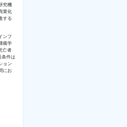
研究機
商業化
進する
インフ
腫瘍学
死亡者
長条件は
ション
間にお