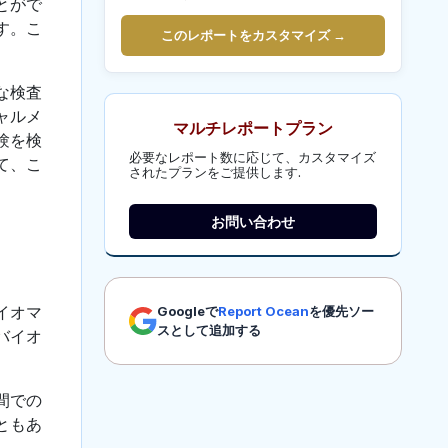
とがで
す。こ
このレポートをカスタマイズ →
な検査
ャルメ
マルチレポートプラン
験を検
必要なレポート数に応じて、カスタマイズ
て、こ
されたプランをご提供します.
お問い合わせ
イオマ
Googleで
Report Ocean
を優先ソー
スとして追加する
バイオ
間での
ともあ