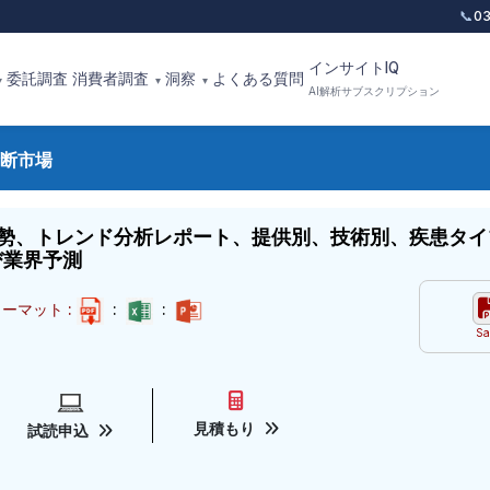
📞
0
インサイトIQ
委託調査
消費者調査
洞察
よくある質問
▾
▾
▾
AI解析サブスクリプション
断市場
勢、トレンド分析レポート、提供別、技術別、疾患タイ
び業界予測
ーマット :
:
:
Sa
見積もり
試読申込