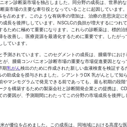
パニオン診断薬市場を独占しました。同分野の成長は、世界的
診断薬市場の主要な牽引役となっていることに起因しています
85%を占めます。このような有病率の増加は、治療の意思決定に
成長を後押ししています。NSCLCの負担が増大するにつれて
するために極めて重要になります。これらの診断薬は、標的治
帰を改善し、医療資源を最適化するために重要です。したがっ
ししています。
と予測されています。このセグメントの成長は、腫瘍学におけ
ことが、腫瘍コンパニオン診断市場の重要な市場促進要因となっ
早期
乳がん
検出のために作成された新しい血液検査を検証する
ルの助成金を授与されました。シアントラDX 乳がんとして知
る前やマンモグラムで発見できる前であっても、最も初期の段階
ークを構築するための製薬会社と診断開発企業との提携は、CD
ての要因が、予測期間にわたってこの分野の市場成長を後押し
北米が優位を占めました。この成長は、同地域における高度な