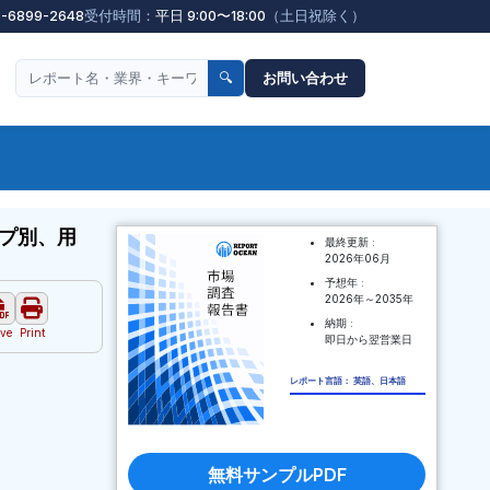
3-6899-2648
受付時間：
平日 9:00〜18:00
（土日祝除く）
🔍
お問い合わせ
プ別、用
最終更新 :
2026年06月
予想年 :
2026年～2035年
納期 :
ve
Print
即日から翌営業日
レポート言語： 英語、日本語
無料サンプルPDF