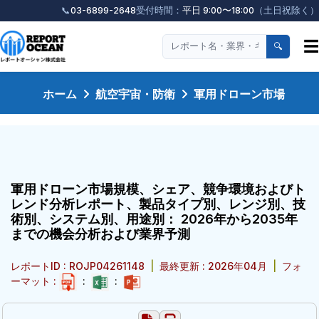
📞
03-6899-2648
受付時間：
平日 9:00〜18:00
（土日祝除く）
☰
🔍
ホーム
航空宇宙・防衛
軍用ドローン市場
軍用ドローン市場規模、シェア、競争環境およびト
レンド分析レポート、製品タイプ別、レンジ別、技
術別、システム別、用途別： 2026年から2035年
までの機会分析および業界予測
レポートID : ROJP04261148
|
最終更新 : 2026年04月
|
フォ
ーマット :
:
: