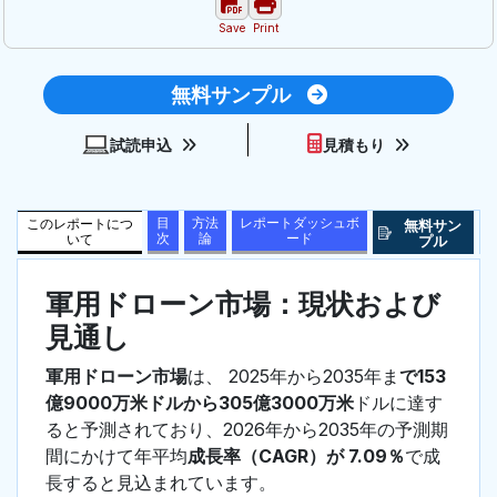
Save
Print
無料サンプル
試読申込
見積もり
目
方法
レポートダッシュボ
このレポートにつ
無料サン
次
論
ード
いて
プル
軍用ドローン市場：現状および
見通し
軍用ドローン市場
は、 2025年から2035年ま
で153
億9000万米ドルから305億3000万米
ドルに達す
ると予測されており、2026年から2035年の予測期
間にかけて年平均
成長率（CAGR）が 7.09％
で成
長すると見込まれています。