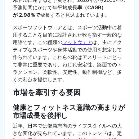
米
ドルに達すると予測され、2026年から2035年の
予測期間にかけて年平均成長
率（CAGR）
が 2.98％で
成長すると見込まれています。
スポーツフットウェアとは、スポーツ活動中に着
用することを目的に設計された靴を指す一般的な
用語です。この種類の
フットウェア
は、主にアク
ティブなスポーツや身体活動での使用を想定して
作られています。これらの靴はアスリートにとっ
て非常に重要であり、ねじれ安定性、路面でのト
ラクション、柔軟性、安定性、動作制御など、多
くの利点を提供します。
市場を牽引する要因
健康とフィットネス意識の高まりが
市場成長を後押し
近年、日本では健康志向のライフスタイルへの大
きな変化が見られています。このトレンドは、定