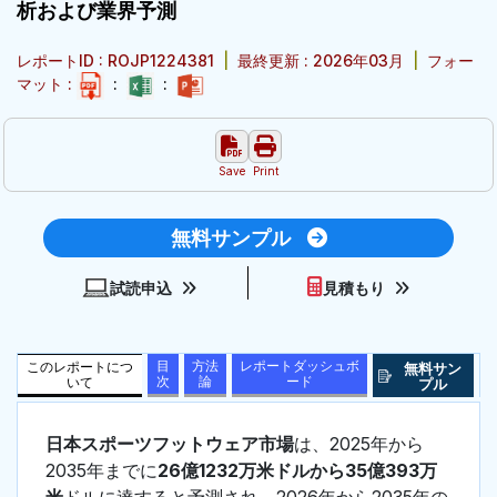
析および業界予測
レポートID : ROJP1224381
|
最終更新 : 2026年03月
|
フォー
マット :
:
:
Save
Print
無料サンプル
試読申込
見積もり
目
方法
レポートダッシュボ
このレポートにつ
無料サン
次
論
ード
いて
プル
日本スポーツフットウェア市場
は、2025年から
2035年までに
26億1232万米ドルから35億393万