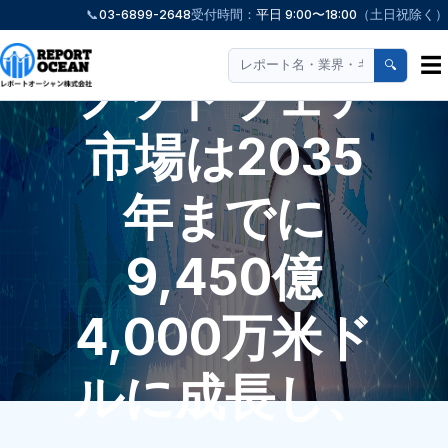
📞
03-6899-2648
受付時間：
平日 9:00〜18:00
（土日祝除く）
☰
🔍
フットウェア
市場は2035
年までに
9,450億
4,000万米ド
ルに成長し、