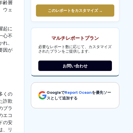
年齢層
、ウェ
このレポートをカスタマイズ →
躍起に
一心不
マルチレポートプラン
かれ、
必要なレポート数に応じて、カスタマイズ
要因が
されたプランをご提供します.
お問い合わせ
Googleで
Report Ocean
を優先ソー
多くの
スとして追加する
た詐欺
のブラ
のエコ
ドの安
は、リ