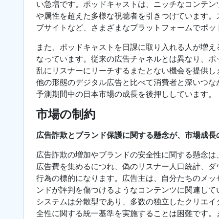
い急増です。ポッドキャストは、ニッチなコンテン
や属性を超えた多様な視聴者を引きつけています。
ブサイトなど、さまざまなプラットフォームでポッ
また、ポッドキャストを日課に取り入れる人が増え
なっています。従来の広告チャネルとは異なり、ポ
乱にリスナーにリーチするまたとない機会を提供し
他の形態のデジタル広告と比べて消費者と深いつな
予測期間中の日本市場の成長を後押ししています。
市場の制約
広告詐欺とブランド保護に関する懸念が、市場成長
広告詐欺の増加やブランドの安全性に関する懸念は
広告費を集めるにつれ、偽のリスナー人口統計、ダ
行為の標的になります。広告主は、自分たちのメッ
ンドが評判を傷つけるようなコンテンツに関連して
システムは分散型であり、多数の独立したクリエイ
全性に関する統一基準を実施することは困難です。