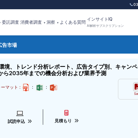
📞
0
インサイトIQ
委託調査
消費者調査
洞察
よくある質問
▾
▾
▾
AI解析サブスクリプション
広告市場
環境、トレンド分析レポート、広告タイプ別、キャンペ
から2035年までの機会分析および業界予測
ーマット :
:
:
Sa
見積もり
試読申込