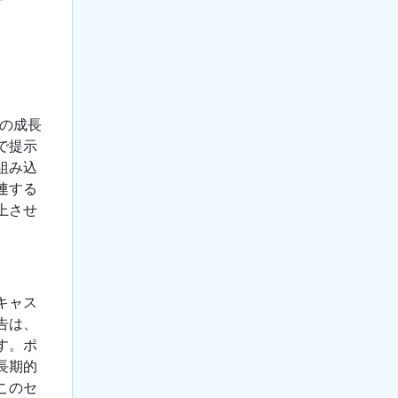
トの成長
で提示
組み込
連する
上させ
キャス
告は、
す。ポ
長期的
このセ