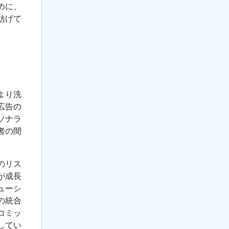
めに、
妨げて
より洗
広告の
ソナラ
者の間
のリス
が成長
ューシ
の統合
コミッ
してい