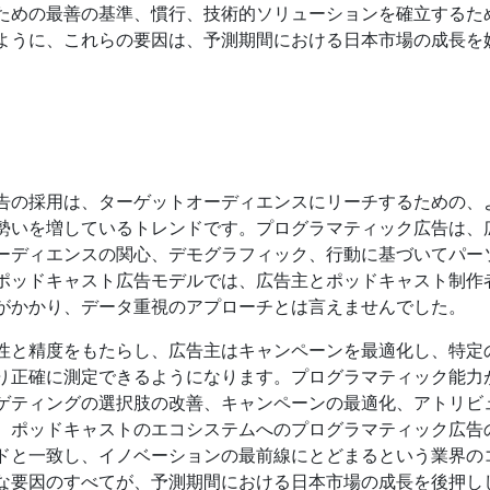
ための最善の基準、慣行、技術的ソリューションを確立するた
ように、これらの要因は、予測期間における日本市場の成長を
告の採用は、ターゲットオーディエンスにリーチするための、
勢いを増しているトレンドです。プログラマティック広告は、
ーディエンスの関心、デモグラフィック、行動に基づいてパー
ポッドキャスト広告モデルでは、広告主とポッドキャスト制作
がかかり、データ重視のアプローチとは言えませんでした。
性と精度をもたらし、広告主はキャンペーンを最適化し、特定
り正確に測定できるようになります。プログラマティック能力
ゲティングの選択肢の改善、キャンペーンの最適化、アトリビ
。ポッドキャストのエコシステムへのプログラマティック広告
ドと一致し、イノベーションの最前線にとどまるという業界の
な要因のすべてが、予測期間における日本市場の成長を後押し