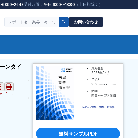
3-6899-2648
受付時間：
平日 9:00〜18:00
（土日祝除く）
🔍
お問い合わせ
ーンタイ
最終更新 :
2026年04月
予想年 :
2026年～2035年
納期 :
ve
Print
即日から翌営業日
レポート言語： 英語、日本語
無料サンプルPDF