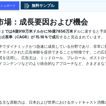
無料サンプル
ッシュボード
市場：成長要因および機会
年ま
では4億919万米ドルかに16億7856万米ド
ルに達すると予
均成
長率（CAGR）が 15.16％で成
長すると見込まれています。
中でダイナミックかつ急速に成長している分野であり、非常に
ナライズされた広告体験を提供できることが特徴です。この広
質を活用し、広告主は、ミッドロール、プレロール、ポストロ
ドコンテンツなどのより統合的なアプローチなど、さまざまな
る主な原動力は、日本および世界におけるポッドキャスト消費