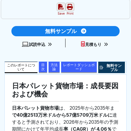
Save
Print
無料サンプル
試読申込
見積もり
目
方法
レポートダッシュボ
このレポートにつ
無料サン
次
論
ード
いて
プル
日本パレット貨物市場：成長要因
および機会
日本パレット貨物市場
は、 2025年から2035年ま
で40億2513万米ドルから57億5709万米ドルに
達
すると予測されており、2026年から2035年の予測
期間にかけて年平均成長
率（CAGR）が 4.06％
で