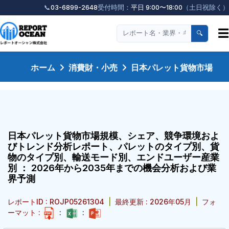
📞
03-6899-2648
受付時間：
平日 9:00〜18:00
（土日祝除く）
☰
🔍
ホーム
消費財・小売
日本パレット貨物市場
日本パレット貨物市場規模、シェア、競争環境およ
びトレンド分析レポート、パレットのタイプ別、貨
物のタイプ別、輸送モード別、エンドユーザー産業
別 ： 2026年から2035年までの機会分析および業
界予測
レポートID : ROJP05261304
|
最終更新 : 2026年05月
|
フォ
ーマット :
:
: