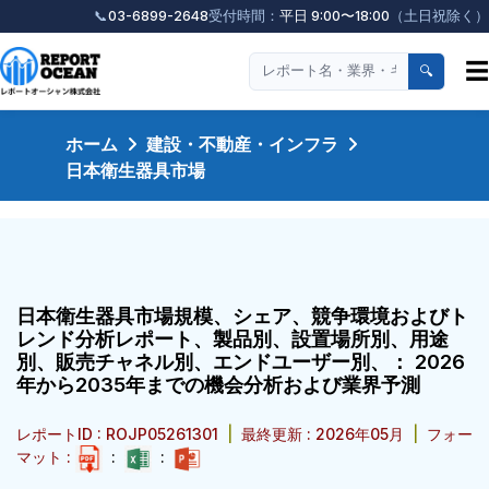
📞
03-6899-2648
受付時間：
平日 9:00〜18:00
（土日祝除く）
☰
🔍
ホーム
建設・不動産・インフラ
日本衛生器具市場
日本衛生器具市場規模、シェア、競争環境およびト
レンド分析レポート、製品別、設置場所別、用途
別、販売チャネル別、エンドユーザー別、： 2026
年から2035年までの機会分析および業界予測
レポートID : ROJP05261301
|
最終更新 : 2026年05月
|
フォー
マット :
:
: