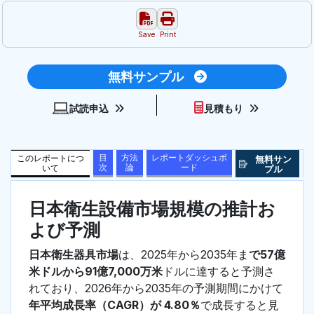
Save
Print
無料サンプル
試読申込
見積もり
目
方法
レポートダッシュボ
このレポートにつ
無料サン
次
論
ード
いて
プル
日本衛生設備市場規模の推計お
よび予測
日本衛生器具市場
は、2025年から2035年ま
で57億
米ドルから91億7,000万米
ドルに達すると予測さ
れており、2026年から2035年の予測期間にかけて
年平均成長率（CAGR）が 4.80％
で成長すると見