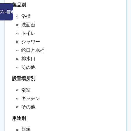
製品別
プル請求はこちら
浴槽
洗面台
トイレ
シャワー
蛇口と水栓
排水口
その他
設置場所別
浴室
キッチン
その他
用途別
新築