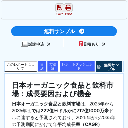
Save
Print
無料サンプル
試読申込
見積もり
目
方法
レポートダッシュボ
このレポートにつ
無料サン
次
論
ード
いて
プル
日本オーガニック食品と飲料市
場：成長要因および機会
日本オーガニック食品と飲料市場
は、2025年から
2035年ま
では222億米ドルかに712億1000万米
ド
ルに達すると予測されており、2026年から2035年
の予測期間にかけて年平均成長
率（CAGR）