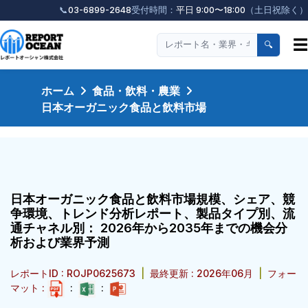
📞
03-6899-2648
受付時間：
平日 9:00〜18:00
（土日祝除く）
☰
🔍
ホーム
食品・飲料・農業
日本オーガニック食品と飲料市場
日本オーガニック食品と飲料市場規模、シェア、競
争環境、トレンド分析レポート、製品タイプ別、流
通チャネル別： 2026年から2035年までの機会分
析および業界予測
レポートID : ROJP0625673
|
最終更新 : 2026年06月
|
フォー
マット :
:
: