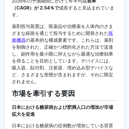
2035年の予測期間にかけて年平均成
長率
（CAGR）が 2.54％で
成長すると見込まれていま
す。
薬剤投与装置は、医薬品や治療薬を人体内のさま
ざまな経路を通じて投与するために開発された
医
療機器
の基本的な構成要素です。これらは、薬剤
を制御された、正確かつ標的化された方法で送達
し、副作用を最小限に抑えながら最適な治療効果
を得ることを目的としています。デバイスには、
吸入器、貼付剤、注射器、埋め込み型デバイスな
ど、さまざまな形態が含まれますが、それに限定
されません。
市場を牽引する要因
日本における糖尿病および肥満人口の増加が市場
拡大を促進
日本における糖尿病の症例数が増加している背景