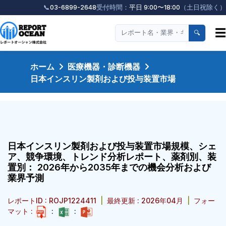
📞
03-6899-2648
受付時間：
平日 9:00〜18:00
（土日祝除く）
☰
🔍
ホーム
医療機器・診断機器
日本インスリン製剤および投与装置市場
日本インスリン製剤および投与装置市場規模、シェ
ア、競争環境、トレンド分析レポート、薬剤別、装
置別： 2026年から2035年までの機会分析および
業界予測
レポートID : ROJP1224411
|
最終更新 : 2026年04月
|
フォー
マット :
:
: