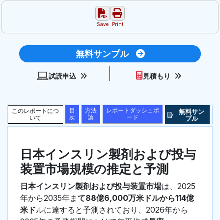
Save
Print
無料サンプル
試読申込
見積もり
目
方法
レポートダッシュボ
このレポートにつ
無料サン
次
論
ード
いて
プル
日本インスリン製剤および投与
装置市場規模の推定と予測
日本インスリン製剤および投与装置市場
は、2025
年から2035年ま
て88億6,000万米ドルから114億
米ド
ルに達すると予測されており、2026年から