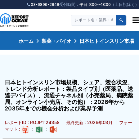
📞
03-6899-2648
受付時間：
平日 9:00〜18:00
（土日祝除く）
☰
🔍
ホーム
製薬・バイオ
日本ヒトインスリン市場
日本ヒトインスリン市場規模、シェア、競合状況、
トレンド分析レポート：製品タイプ別（医薬品、送
達デバイス）、流通チャネル別（小売薬局、病院薬
局、オンライン小売店、その他）：2026年から
2035年までの機会分析および業界予測
レポートID : ROJP1124358
|
最終更新 : 2026年03月
|
フォー
マット :
:
: