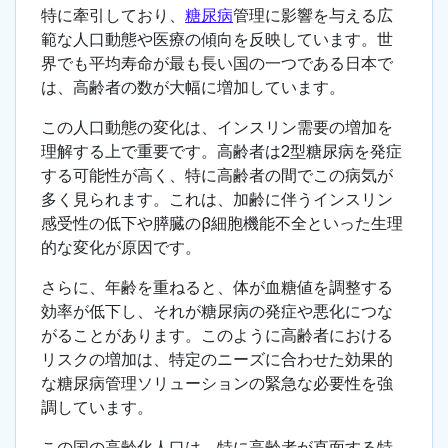
特に牽引しており、
糖尿病
管理に影響を与える広
範な人口動態や医療の傾向を反映しています。世
界でも平均寿命が最も長い国の一つである日本で
は、高齢者の数が大幅に増加しています。
この人口動態の変化は、インスリン需要の増加を
理解する上で重要です。高齢者は2型糖尿病を発症
する可能性が高く、特に高齢者の間でこの病気が
多く見られます。これは、加齢に伴うインスリン
感受性の低下や膵臓のβ細胞機能不全といった生理
的な変化が原因です。
さらに、年齢を重ねると、体が血糖値を調整する
効率が低下し、それが糖尿病の発症や悪化につな
がることがあります。このように高齢者における
リスクの増加は、特定のニーズに合わせた効果的
な糖尿病管理ソリューションの緊急な必要性を強
調しています。
この国の高齢化人口は、特に高齢者が直面する特