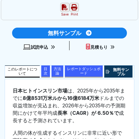
Save
Print
無料サンプル
試読申込
見積もり
目
方法
レポートダッシュボ
このレポートにつ
無料サン
次
論
ード
いて
プル
日本ヒトインスリン市場
は、2025年から2035年ま
でに
8億8531万米ルから16億6184万米
ドルまでの
収益増加が見込まれ、2026年から2035年の予測期
間にかけて年平均成
長率（CAGR）が 6.50％で
成
長すると予測されています。
人間の体が生成するインスリンに非常に近い形で