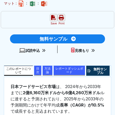
マット :
:
:
Save
Print
無料サンプル
試読申込
見積もり
目
方法
レポートダッシュボ
このレポートにつ
無料サン
次
論
ード
いて
プル
日本フードサービス市場
は、 2024年から2033年
までに
2億6,160万米ドルから6億4,260万米ドル
ル
に達すると予測されており、2025年から2033年の
予測期間にかけて年平均成
長率（CAGR）が10.5%
で成長すると見込まれています。