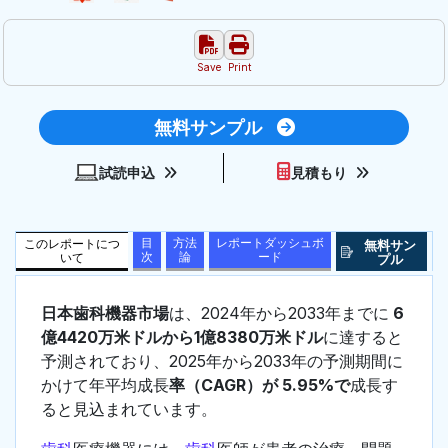
Save
Print
無料サンプル
試読申込
見積もり
目
方法
レポートダッシュボ
このレポートにつ
無料サン
次
論
ード
いて
プル
日本歯科機器市場
は、2024年から2033年までに
6
億4420万米ドルから1億8380万米ドル
に達すると
予測されており、2025年から2033年の予測期間に
かけて年平均成長
率（CAGR）が 5.95%で
成長す
ると見込まれています。