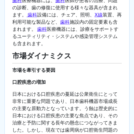
歯科
医療機器には、
歯科
医師が患者の治療、問題
の診断、歯の修復に使用する様々な器具が含まれ
ます。
歯科
設備には、チェア、照明、
X線
装置、再
利用可能な製品など、
歯科
施設内の固定要素も含
まれます。
歯科
医療機器には、診療をサポートす
るユーティリティ・システムや感染管理システム
も含まれます。
市場ダイナミクス
市場を牽引する要因
口腔疾患の増加
日本における口腔疾患の蔓延は公衆衛生にとって
非常に重要な問題であり、日本歯科機器市場成長
の主要な原動力となっています。う蝕は歴史的に
日本における口腔疾患の主要な焦点であり、その
治療と予防に関する長年の懸念につながってきま
した。しかし、現在では歯周病が口腔衛生問題の