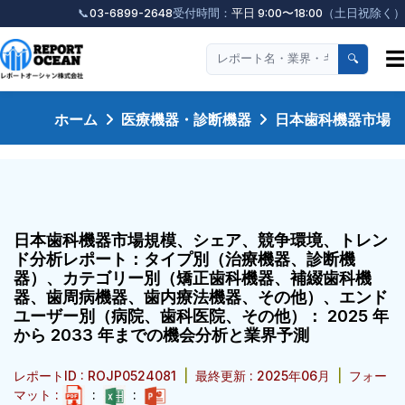
📞
03-6899-2648
受付時間：
平日 9:00〜18:00
（土日祝除く）
☰
🔍
ホーム
医療機器・診断機器
日本歯科機器市場
日本歯科機器市場規模、シェア、競争環境、トレン
ド分析レポート：タイプ別（治療機器、診断機
器）、カテゴリー別（矯正歯科機器、補綴歯科機
器、歯周病機器、歯内療法機器、その他）、エンド
ユーザー別（病院、歯科医院、その他）： 2025 年
から 2033 年までの機会分析と業界予測
レポートID : ROJP0524081
|
最終更新 : 2025年06月
|
フォー
マット :
:
: