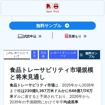
Save
Print
無料サンプル
試読申込
見積もり
目
方法
レポートダッシュボ
このレポートにつ
無料サン
次
論
ード
いて
プル
食品トレーサビリティ市場規模
と将来見通し
食品トレーサビリティ市場
は、2025年から2035年
まで模
は230億5,367万米ドルかに648億7,174万
米ド
ルに達すると予測されており、2026年から
2035年の予測期間にかけて年平
均成長率