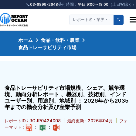
📞
03-6899-2648
受付時間：
平日 9:00〜18:00
（土日祝除く）
☰
🔍
ホーム
食品・飲料・農業
食品トレーサビリティ市場
食品トレーサビリティ市場規模、シェア、競争環
境、動向分析レポート 、機器別、技術別、インド
ユーザー別、用途別、地域別 ： 2026年から2035
年までの機会分析及び産業予測
レポートID : ROJP0424008
|
最終更新 : 2026年04月
|
フォ
ーマット :
:
: