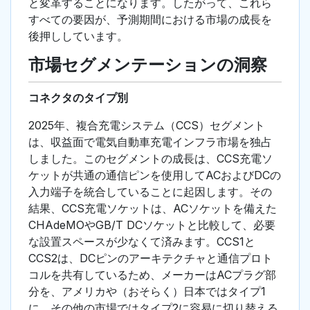
と変革することになります。したがって、これら
すべての要因が、予測期間における市場の成長を
後押ししています。
市場セグメンテーションの洞察
コネクタのタイプ別
2025年、複合充電システム（CCS）セグメント
は、収益面で電気自動車充電インフラ市場を独占
しました。このセグメントの成長は、CCS充電ソ
ケットが共通の通信ピンを使用してACおよびDCの
入力端子を統合していることに起因します。その
結果、CCS充電ソケットは、ACソケットを備えた
CHAdeMOやGB/T DCソケットと比較して、必要
な設置スペースが少なくて済みます。CCS1と
CCS2は、DCピンのアーキテクチャと通信プロト
コルを共有しているため、メーカーはACプラグ部
分を、アメリカや（おそらく）日本ではタイプ1
に、その他の市場ではタイプ2に容易に切り替える