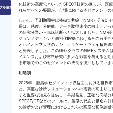
化技術の高度化といったSPECT技術の進歩が、医
プル請求はこちら
れらすべての要因が、市場における本セグメントの
しかし、予測期間中は核磁気共鳴（NMR）分光計
長は、感度、分解能、データ取得速度の向上といっ
の研究分野から臨床診断へと拡大しました。NMR
ジョンメディシンと個別化医療におけるその有用性を
オハイオ州立大学のナショナルゲートウェイ超高磁場
と発表しました。このGHzクラスのNMRシステム
イエンスおよび材料研究に多大な影響を与えると期
る市場でのこのセグメントの成長を後押ししていま
用途別
2025年、腫瘍学セグメントは収益面における世界
と、高度な診断ソリューションへの需要の高まりに
する重要な知見を提供し、早期発見、正確な病期分類
SPECT/CTなどのツールは、腫瘍の代謝と構造
の診断および管理におけるこれらの高度な画像診断