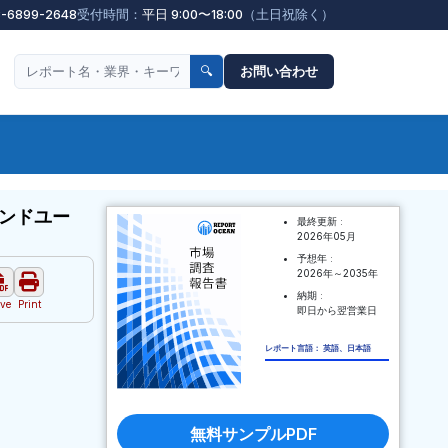
3-6899-2648
受付時間：
平日 9:00〜18:00
（土日祝除く）
🔍
お問い合わせ
ンドユー
最終更新 :
2026年05月
予想年 :
2026年～2035年
納期 :
ve
Print
即日から翌営業日
レポート言語： 英語、日本語
無料サンプルPDF