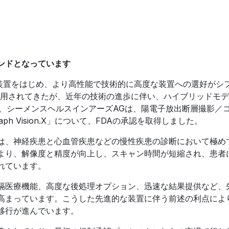
ンドとなっています
像診断装置をはじめ、より高性能で技術的に高度な装置への選好がシ
が使用されてきたが、近年の技術の進歩に伴い、ハイブリッドモ
1月、シーメンスヘルスインアーズAGは、陽電子放出断層撮影／
ph Vision.X」について、FDAの承認を取得しました。
は、神経疾患と心血管疾患などの慢性疾患の診断において極め
より、解像度と精度が向上し、スキャン時間が短縮され、患者
れています。
隔医療機能、高度な後処理オプション、迅速な結果提供など、
高まっています。こうした先進的な装置に伴う前述の利点によ
移行が進んでいます。