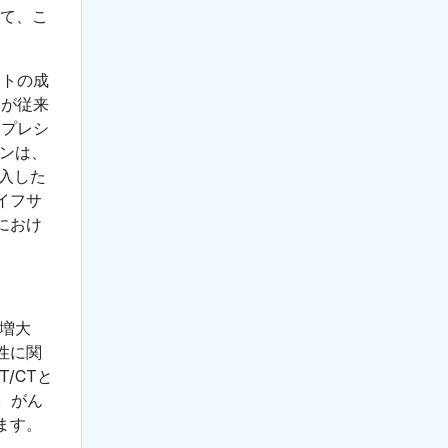
って、こ
ントの成
囲が従来
、プレシ
ョンは、
導入した
イフサ
におけ
増大
性に関
/CTと
。がん
ます。