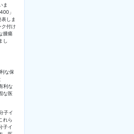
いま
 400」
発表しま
ンク付け
な腫瘍
まし
有利な保
と
有利な
固な医
。
の分子イ
これら
分子イ
す。医