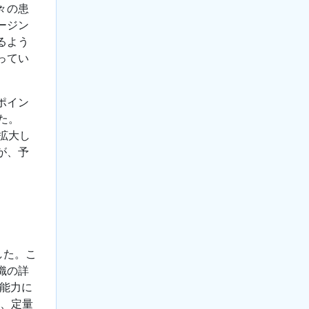
々の患
ージン
るよう
ってい
ポイン
た。
拡大し
が、予
した。こ
織の詳
能力に
縮、定量