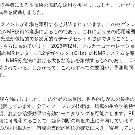
療従事者による本技術の広範な採用を後押ししました。したが
成長を促進しました。
セグメントが市場を牽引すると見込まれています。このセグメ
たNMR技術の進歩によるものであり、これによりその応用範
分光法が包括的で多次元的なデータセットを提供できることは
さらに高めています。2023年12月、ブルカーコーポレーシ
NMRセンターに1.2ギガヘルツ（GHz）のNMRシステムを
は、NMR分光法における大きな進歩を象徴するものであり、ラ
待されている。したがって、これらすべての要因が、予測期間
す。
市場を独占しました。この分野の成長は、世界的ながんの負担の
起因しています。分子イメージング技術は、腫瘍の生物学的特
、および治療効果の有効なモニタリングを可能にします。PET
を詳細に可視化することで、臨床判断の精度向上に寄与しています
法の採用拡大が、市場の支配的地位の確立に大きく寄与してい