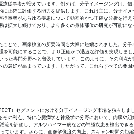
医療従事者が増えています。例えば、分子イメージングは、個
的に正確に評価する能力を提供します。これは主に、分子イメ
療従事者があらゆる疾患について効率的かつ正確な分析を行え
用は拡大し続けており、より多くの身体部位の研究が可能にな
たことで、画像検査の所要時間も大幅に短縮されました。分子
管理を可能にすることで、より正確かつ迅速な評価を実現しまし
といった専門分野へと普及しています。このように、その利点が
への選好が高まっています。したがって、これらすべての要因
SPECT）セグメントにおける分子イメージング市場を独占しま
るその利点、特に心臓病学と神経学の分野において、内臓や組
筋灌流を評価し、アルツハイマー病などの神経疾患を検出できる
なっています。さらに、画像解像度の向上、スキャン時間の短