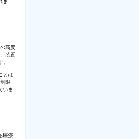
れま
どの高度
ん。装置
す。
ことは
の制限
ていま
る医療