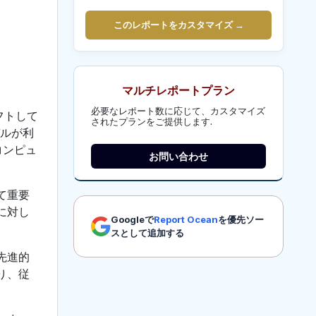
このレポートをカスタマイズ →
マルチレポートプラン
必要なレポート数に応じて、カスタマイズ
フトして
されたプランをご提供します.
デルが利
コンピュ
お問い合わせ
て重要
に対し
Googleで
Report Ocean
を優先ソー
スとして追加する
先進的
り、従