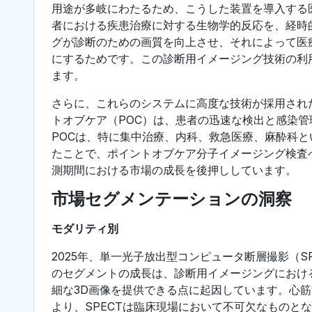
用途が多岐にわたるため、こうした装置を導入する
者における疾患治療に対する生物学的反応を、経時
グが診断のための画質を向上させ、それによって医
にするためです。この診断用イメージング技術の利
ます。
さらに、これらのシステムに高度な技術が採用され
トオブケア（POC）は、患者の迅速な検出と感染
POCは、特に集中治療、内科、救急医療、麻酔科
たことで、ポイントオブケア分子イメージング検査
測期間における市場の成長を後押ししています。
市場セグメンテーションの洞察
モダリティ別
2025年、単一光子放出型コンピュータ断層撮影（
のセグメントの成長は、診断用イメージングにおけ
細な3D画像を提供できる点に起因しています。心
より、SPECTは臨床現場において不可欠なものと