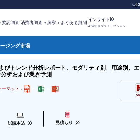
📞
0
インサイトIQ
委託調査
消費者調査
洞察
よくある質問
▾
▾
▾
AI解析サブスクリプション
ージング市場
よびトレンド分析レポート、モダリティ別、用途別、エ
機会分析および業界予測
ーマット :
:
:
Sa
見積もり
試読申込