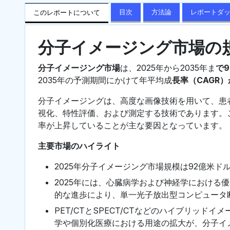
目次
方法論
レポートダ
このレポートについて
分子イメージング市場の
分子イメージング市場
は、2025年から2035年ま
で9
2035年の予測期間にかけて年平均成
長率（CAGR）が
分子イメージングは、高度な画像技術を用いて、患
視化、特性評価、および測定する技術であります。
率が上昇していることが主な要因となっています。
主要市場のハイライト
2025年分子イメージング市場規模は92億米ド
2025年には、心臓病学および神経学における
的な進歩により、単一光子放出型コンピュータ断
PET/CTとSPECT/CTなどのハイブリッ
学や個別化医療における用途の拡大が、分子イ