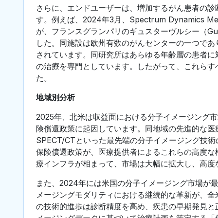
さらに、エンドユーザーは、増加するがん患者の診
す。例えば、2024年3月、Spectrum Dynamics 
が、フランスグランパリのギュスターヴルシー（Gust
した。同施設は欧州有数のがんセンターの一つであ
されています。同研究所はあらゆる年齢層の患者に
の治療を専門としています。したがって、これらす
た。
地域別分析
2025年、北米は収益面における分子イメージング
険償還政策に起因しています。同地域の先進的な医療
SPECT/CTといった最先端の分子イメージング
保険償還政策が、医療提供者によるこれらの高度な
療インフラが相まって、市場は大幅に拡大し、高度
また、2024年には米国の分子イメージング市場が最大
メージングモダリティにおける継続的な革新が、全
の技術的進歩は診断精度を高め、疾患の早期発見と
メージングデータに基づいて治療計画を策定する「