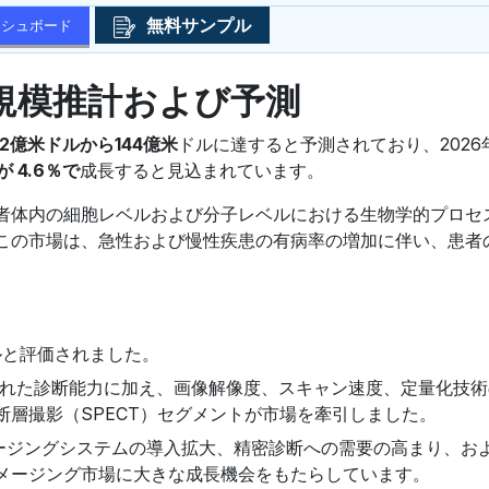
無料サンプル
ッシュボード
規模推計および予測
2億米ドルから144億米
ドルに達すると予測されており、2026
 4.6％で
成長すると見込まれています。
者体内の細胞レベルおよび分子レベルにおける生物学的プロセ
この市場は、急性および慢性疾患の有病率の増加に伴い、患者
ルと評価されました。
優れた診断能力に加え、画像解像度、スキャン速度、定量化技
層撮影（SPECT）セグメントが市場を牽引しました。
ドイメージングシステムの導入拡大、精密診断への需要の高まり、お
メージング市場に大きな成長機会をもたらしています。