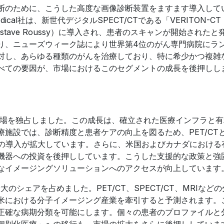
断のために、こうした高度な画像診断装置をますます導入して
Medical社は、新世代デジタルSPECT/CTである「VERITON-CT
ave Roussy）に導入され、患者のスキャンが開始されたと
り、ニューズウィーク誌により世界第4位のがん専門病院にラ
対し、あらゆる種類のがんを治療しており、特に希少かつ複雑
べての要因が、市場におけるこのセグメントの成長を後押しし
市場を独占しました。この成長は、確立された医療インフラと
施設では、診断精度と患者ケアの向上を図るため、PET/CT
技術の導入が拡大しています。さらに、米国およびカナダにおける
機器への投資を後押ししています。こうした支援的な政策と強
なイメージングソリューションへのアクセスが向上しています
のシェアを占めました。PET/CT、SPECT/CT、MRIなど
米における分子イメージング産業を牽引すると予測されます。
正確な病期分類を可能にします。個々の患者のプロファイルと
個別化医療」への移行も、市場の拡大をさらに後押ししていま