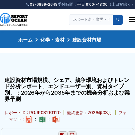
📞
03-6899-2648
受付時間：
平日 9:00〜18:00
（土日祝除く）
☰
🔍
ホーム
化学・素材
建設資材市場
建設資材市場規模、シェア、競争環境およびトレン
ド分析レポート、エンドユーザー別、資材タイプ
別、：2026年から2035年までの機会分析および業
界予測
レポートID : ROJP03261120
|
最終更新 : 2026年03月
|
フォ
ーマット :
:
: