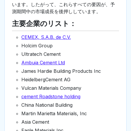
います。したがって、これらすべての要因が、予
測期間中の市場成長を後押ししています。
主要企業のリスト：
CEMEX, S.A.B. de C.V.
Holcim Group
Ultratech Cement
Ambuja Cement Ltd
James Hardie Building Products Inc
HeidelbergCement AG
Vulcan Materials Company
cement Roadstone holding
China National Building
Martin Marietta Materials, Inc
Asia Cement
Eagle Materials Inc.