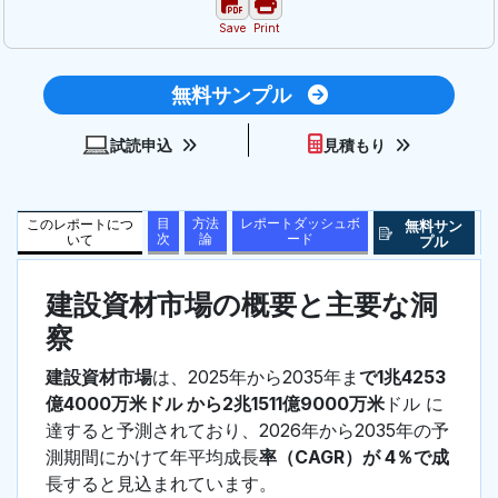
Save
Print
無料サンプル
試読申込
見積もり
目
方法
レポートダッシュボ
このレポートにつ
無料サン
次
論
ード
いて
プル
建設資材市場の概要と主要な洞
察
建設資材市場
は、2025年から2035年ま
で1兆4253
億4000万米ドル から2兆1511億9000万米
ドル に
達すると予測されており、2026年から2035年の予
測期間にかけて年平均成長
率（CAGR）が 4％で成
長すると見込まれています。