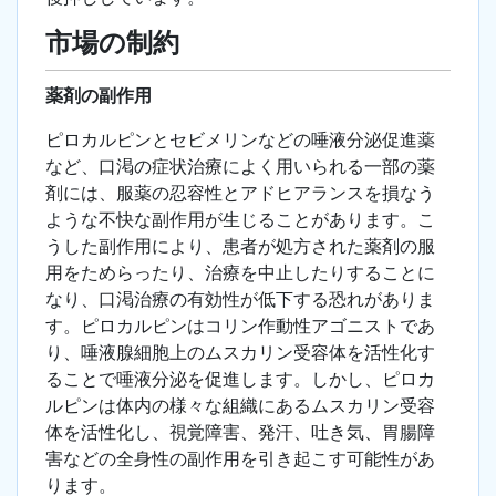
市場の制約
薬剤の副作用
ピロカルピンとセビメリンなどの唾液分泌促進薬
など、口渇の症状治療によく用いられる一部の薬
剤には、服薬の忍容性とアドヒアランスを損なう
ような不快な副作用が生じることがあります。こ
うした副作用により、患者が処方された薬剤の服
用をためらったり、治療を中止したりすることに
なり、口渇治療の有効性が低下する恐れがありま
す。ピロカルピンはコリン作動性アゴニストであ
り、唾液腺細胞上のムスカリン受容体を活性化す
ることで唾液分泌を促進します。しかし、ピロカ
ルピンは体内の様々な組織にあるムスカリン受容
体を活性化し、視覚障害、発汗、吐き気、胃腸障
害などの全身性の副作用を引き起こす可能性があ
ります。