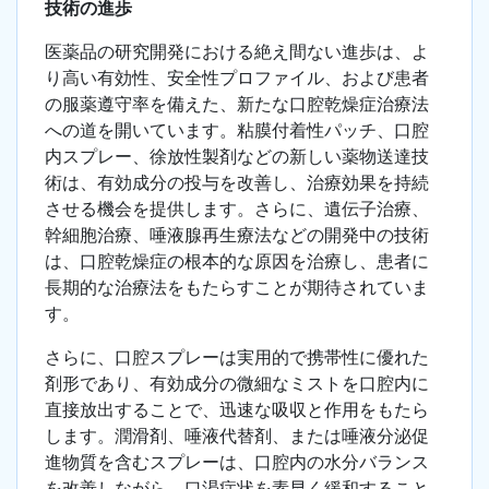
技術の進歩
医薬品の研究開発における絶え間ない進歩は、よ
り高い有効性、安全性プロファイル、および患者
の服薬遵守率を備えた、新たな口腔乾燥症治療法
への道を開いています。粘膜付着性パッチ、口腔
内スプレー、徐放性製剤などの新しい薬物送達技
術は、有効成分の投与を改善し、治療効果を持続
させる機会を提供します。さらに、遺伝子治療、
幹細胞治療、唾液腺再生療法などの開発中の技術
は、口腔乾燥症の根本的な原因を治療し、患者に
長期的な治療法をもたらすことが期待されていま
す。
さらに、口腔スプレーは実用的で携帯性に優れた
剤形であり、有効成分の微細なミストを口腔内に
直接放出することで、迅速な吸収と作用をもたら
します。潤滑剤、唾液代替剤、または唾液分泌促
進物質を含むスプレーは、口腔内の水分バランス
を改善しながら、口渇症状を素早く緩和すること