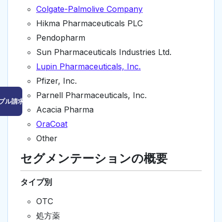
Colgate-Palmolive Company
Hikma Pharmaceuticals PLC
Pendopharm
Sun Pharmaceuticals Industries Ltd.
Lupin Pharmaceuticals, Inc.
Pfizer, Inc.
Parnell Pharmaceuticals, Inc.
プル請求はこちら
Acacia Pharma
OraCoat
Other
セグメンテーションの概要
タイプ別
OTC
処方薬