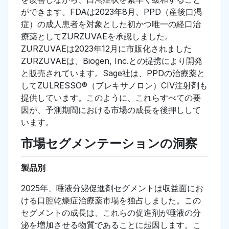
ができます。FDAは2023年8月、PPD（産後口渇
症）の成人患者を対象とした初かつ唯一の経口治
療薬としてZURZUVAEを承認しました。
ZURZUVAEは2023年12月に市販化されました
ZURZUVAEは、Biogen, Inc.との提携により開発
と販売されています。Sage社は、PPDの治療薬と
してZULRESSO®（ブレキサノロン）CIV注射剤も
提供しています。このように、これらすべての要
因が、予測期間における市場の成長を後押しして
います。
市場セグメンテーションの洞察
製品別
2025年、唾液分泌促進剤セグメントは収益面にお
ける口腔乾燥症治療薬市場を独占しました。この
セグメントの成長は、これらの促進剤が唾液の分
泌を増加させる物質であることに起因します。こ