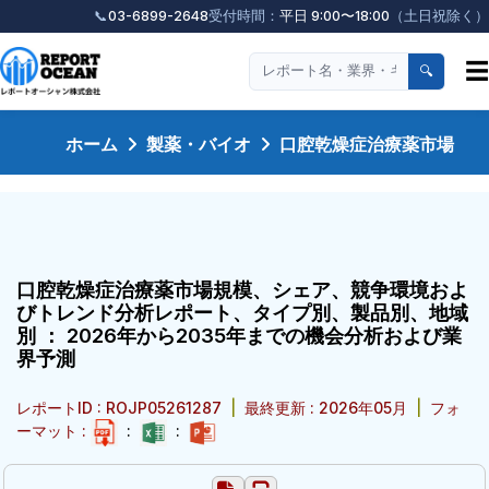
📞
03-6899-2648
受付時間：
平日 9:00〜18:00
（土日祝除く）
☰
🔍
ホーム
製薬・バイオ
口腔乾燥症治療薬市場
口腔乾燥症治療薬市場規模、シェア、競争環境およ
びトレンド分析レポート、タイプ別、製品別、地域
別 ： 2026年から2035年までの機会分析および業
界予測
レポートID : ROJP05261287
|
最終更新 : 2026年05月
|
フォ
ーマット :
:
: