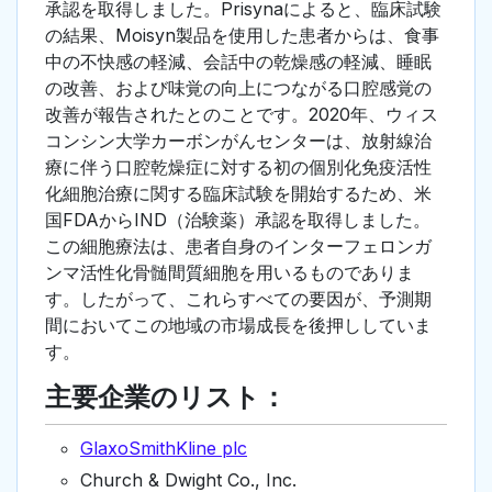
承認を取得しました。Prisynaによると、臨床試験
の結果、Moisyn製品を使用した患者からは、食事
中の不快感の軽減、会話中の乾燥感の軽減、睡眠
の改善、および味覚の向上につながる口腔感覚の
改善が報告されたとのことです。2020年、ウィス
コンシン大学カーボンがんセンターは、放射線治
療に伴う口腔乾燥症に対する初の個別化免疫活性
化細胞治療に関する臨床試験を開始するため、米
国FDAからIND（治験薬）承認を取得しました。
この細胞療法は、患者自身のインターフェロンガ
ンマ活性化骨髄間質細胞を用いるものでありま
す。したがって、これらすべての要因が、予測期
間においてこの地域の市場成長を後押ししていま
す。
主要企業のリスト：
GlaxoSmithKline plc
Church & Dwight Co., Inc.