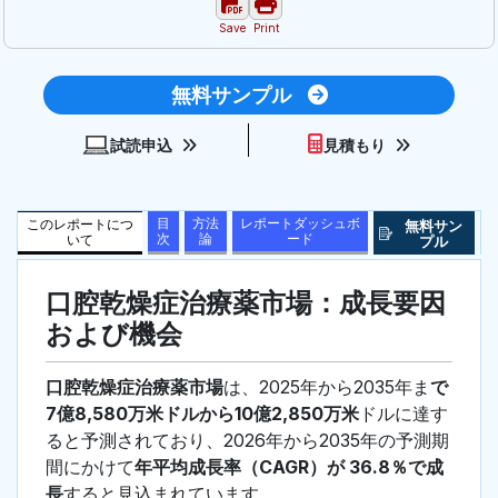
Save
Print
無料サンプル
試読申込
見積もり
目
方法
レポートダッシュボ
このレポートにつ
無料サン
次
論
ード
いて
プル
口腔乾燥症治療薬市場：成長要因
および機会
口腔乾燥症治療薬市場
は、2025年から2035年ま
で
7億8,580万米ドルから10億2,850万米
ドルに達す
ると予測されており、2026年から2035年の予測期
間にかけて
年平均成長率（CAGR）が 36.8％で成
長
すると見込まれています。