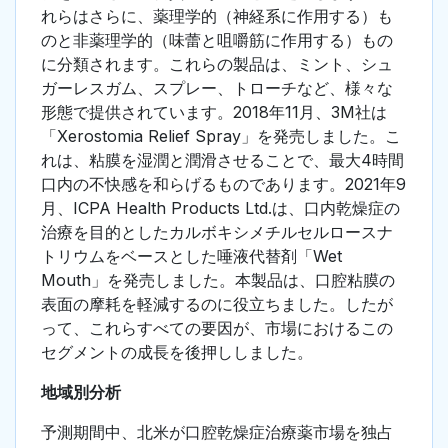
れらはさらに、薬理学的（神経系に作用する）も
のと非薬理学的（味蕾と咀嚼筋に作用する）もの
に分類されます。これらの製品は、ミント、シュ
ガーレスガム、スプレー、トローチなど、様々な
形態で提供されています。2018年11月、3M社は
「Xerostomia Relief Spray」を発売しました。こ
れは、粘膜を湿潤と潤滑させることで、最大4時間
口内の不快感を和らげるものであります。2021年9
月、ICPA Health Products Ltd.は、口内乾燥症の
治療を目的としたカルボキシメチルセルロースナ
トリウムをベースとした唾液代替剤「Wet
Mouth」を発売しました。本製品は、口腔粘膜の
表面の摩耗を軽減するのに役立ちました。したが
って、これらすべての要因が、市場におけるこの
セグメントの成長を後押ししました。
地域別分析
予測期間中、北米が口腔乾燥症治療薬市場を独占