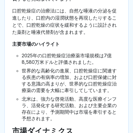
口腔乾燥症の治療法には、自然な唾液の分泌を促
進したり、口腔内の湿潤状態を再現したりするこ
とで、口腔乾燥の症状を緩和するように設計され
た薬剤と唾液代替剤が含まれます。
主要市場のハイライト
2025年の口腔乾燥症治療薬市場規模は7億
8,580万米ドルと評価されました。
世界的な高齢化の進展、口腔乾燥症に関連す
る疾患の有病率の増加、および口腔保健に対
する意識の高まりが、世界的な口腔乾燥症治
療薬の需要を大幅に牽引してしています。
北米は、強力な啓発活動、高度な医療インフ
ラ、活発化する研究活動、および主要企業の
存在により、予測期間中は市場を牽引すると
予想されます。
市場ダイナミクス