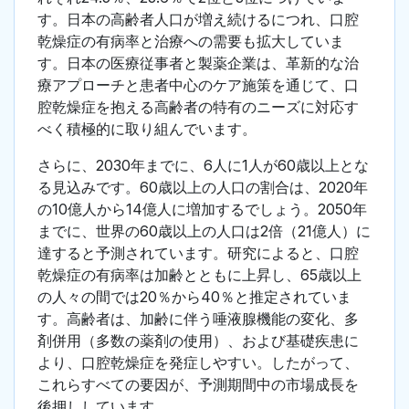
す。日本の高齢者人口が増え続けるにつれ、口腔
乾燥症の有病率と治療への需要も拡大していま
す。日本の医療従事者と製薬企業は、革新的な治
療アプローチと患者中心のケア施策を通じて、口
腔乾燥症を抱える高齢者の特有のニーズに対応す
べく積極的に取り組んでいます。
さらに、2030年までに、6人に1人が60歳以上とな
る見込みです。60歳以上の人口の割合は、2020年
の10億人から14億人に増加するでしょう。2050年
までに、世界の60歳以上の人口は2倍（21億人）に
達すると予測されています。研究によると、口腔
乾燥症の有病率は加齢とともに上昇し、65歳以上
の人々の間では20％から40％と推定されていま
す。高齢者は、加齢に伴う唾液腺機能の変化、多
剤併用（多数の薬剤の使用）、および基礎疾患に
より、口腔乾燥症を発症しやすい。したがって、
これらすべての要因が、予測期間中の市場成長を
後押ししています。