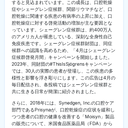
すると見込まれています。この成長は、口腔乾燥
症やシェーグレン症候群、関節リウマチなど、口
腔乾燥に関連する疾患の有病率の上昇に加え、口
腔乾燥症に対する啓発活動の増加が主な要因とな
っています。シェーグレン症候群は、約400万人
のアメリカ人が罹患している、深刻な全身性自己
免疫疾患です。シェーグレン症候群財団は、同症
候群への認識を高めるため、「4月はシェーグレン
症候群啓発月間」キャンペーンを開始しました。
2023年、同財団の#ThisIsSjögrensキャンペーン
では、30人の実際の患者が登場し、この疾患の多
様性と影響を浮き彫りにします。この広告は4月の
毎日配信され、各投稿ではシェーグレン症候群と
共に生きる日常が簡潔に紹介されました。
さらに、2018年には、Synedgen, Inc.の口腔ケア
部門であるPrisynaが、口腔乾燥症の症状を緩和し
つつ患者の口腔の健康を改善する「Moisyn」製品
の販売について、米国食品医薬品局（FDA）から