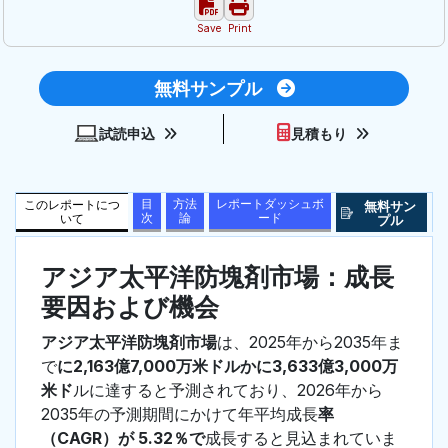
Save
Print
無料サンプル
試読申込
見積もり
目
方法
レポートダッシュボ
このレポートにつ
無料サン
次
論
ード
いて
プル
アジア太平洋防塊剤市場：成長
要因および機会
アジア太平洋防塊剤市場
は、2025年から2035年ま
で
に2,163億7,000万米ドルかに3,633億3,000万
米ド
ルに達すると予測されており、2026年から
2035年の予測期間にかけて年平均成長
率
（CAGR）が 5.32％で
成長すると見込まれていま