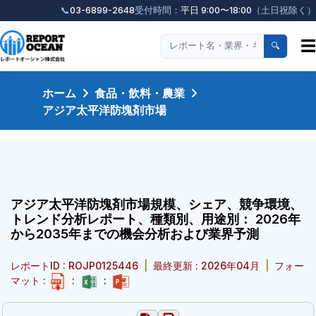
📞
03-6899-2648
受付時間：
平日 9:00〜18:00
（土日祝除く）
☰
🔍
ホーム
食品・飲料・農業
アジア太平洋防塊剤市場
アジア太平洋防塊剤市場規模、シェア、競争環境、
トレンド分析レポート、種類別、用途別： 2026年
から2035年までの機会分析および業界予測
レポートID : ROJP0125446
|
最終更新 : 2026年04月
|
フォー
マット :
:
: