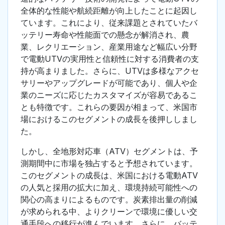
全体的な性能や航続距離が向上したことに起因し
ています。これにより、従来課題とされていたバ
ッテリー寿命や性能面での懸念が解消され、農
業、レクリエーション、産業用途など幅広い分野
で電動UTVの実用性と信頼性に対する消費者の支
持が高まりました。さらに、UTVは多様なアクセ
サリーやアップグレードが可能であり、個人や企
業のニーズに応じたカスタマイズが容易であるこ
とも特徴です。これらの要因が相まって、米国市
場におけるこのセグメントの成長を後押ししまし
た。
しかし、全地形対応車（ATV）セグメントは、予
測期間中に市場を独占すると予想されています。
このセグメントの成長は、米国における電動ATV
の人気と採用の拡大に加え、環境持続可能性への
関心の高まりによるものです。炭素排出量の削減
が求められる中、よりクリーンで環境に優しい交
通手段への移行が進んでいます。さらに、バッテ