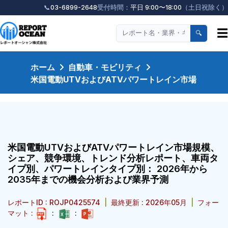
📞
03-6899-2648
受付時間：
平日 9:00〜18:00
（土日祝除く）
☰
🔍
ホーム
自動車・モビリティ
米国電動UTVおよびATVパワートレイン市場
米国電動UTVおよびATVパワートレイン市場規模、
シェア、競争環境、トレンド分析レポート、車両タ
イプ別、パワートレインタイプ別： 2026年から
2035年までの機会分析および業界予測
レポートID : ROJP0425574
|
最終更新 : 2026年05月
|
フォー
マット :
:
: