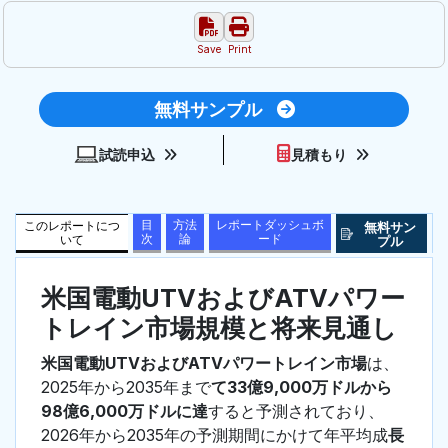
Save
Print
無料サンプル
試読申込
見積もり
目
方法
レポートダッシュボ
このレポートにつ
無料サン
次
論
ード
いて
プル
米国電動UTVおよびATVパワー
トレイン市場規模と将来見通し
米国電動UTVおよびATVパワートレイン市場
は、
2025年から2035年まで
て33億9,000万ドルから
98億6,000万ドルに達
すると予測されており、
2026年から2035年の予測期間にかけて年平均成
長