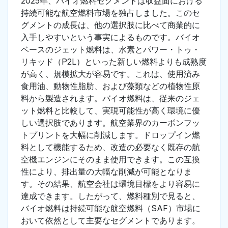
2025年、バイオ燃料セグメントは収益面における
持続可能な航空燃料市場を独占しました。このセ
グメントの成長は、他の選択肢に比べて商業的に
入手しやすいという事実によるものです。バイオ
ベースのジェット燃料は、水素とパワー・トゥ・
リキッド（P2L）といった新しい燃料よりも成熟度
が高く、規模拡大が容易です。これは、使用済み
食用油、動物性脂肪、および藻類などの植物性原
料から製造されます。バイオ燃料は、従来のジェ
ット燃料と比較して、実現可能性が高く環境に優
しい選択肢であります。航空業界のカーボンフッ
トプリントを大幅に削減します。ドロップイン燃
料として機能するため、改造の必要なく既存の航
空機エンジンにそのまま使用できます。この互換
性により、排出量の大幅な削減が可能となりま
す。その結果、航空会社は環境目標をより容易に
達成できます。したがって、燃料種別で見ると、
バイオ燃料は持続可能な航空燃料（SAF）市場に
おいて依然として主要なセグメントであります。