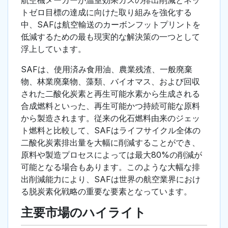
航空機メーカーが温室効果ガスの排出削減とネッ
トゼロ目標の達成に向けた取り組みを強化する
中、SAFは航空輸送のカーボンフットプリントを
低減するための最も現実的な解決策の一つとして
浮上しています。
SAFは、使用済み食用油、農業残渣、一般廃棄
物、林業廃棄物、藻類、バイオマス、および回収
された二酸化炭素と再生可能水素から生成される
合成燃料といった、再生可能かつ持続可能な原料
から製造されます。従来の化石燃料由来のジェッ
ト燃料と比較して、SAFはライフサイクル全体の
二酸化炭素排出量を大幅に削減することができ、
原料や製造プロセスによっては最大80%の削減が
可能となる場合もあります。このような大幅な排
出削減能力により、SAFは世界の航空業界におけ
る脱炭素化戦略の重要な要素となっています。
主要市場のハイライト