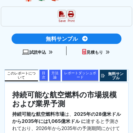
Save
Print
無料サンプル
試読申込
見積もり
目
方法
レポートダッシュボ
このレポートにつ
無料サン
次
論
ード
いて
プル
持続可能な航空燃料の市場規模
および業界予測
持続可能な航空燃料市場
は、
2025年の28億米ドル
から2035年には1,065億米ドル に
達すると予測さ
れており、2026年から2035年の予測期間にかけて