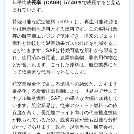
年平均成
長率（CAGR）57.40％で
成長すると見込
まれています。
持続可能な航空燃料（SAF）は、再生可能資源ま
たは廃棄物を原料とする燃料です。この燃料は既
存の航空機エンジンで使用でき、従来のジェット
燃料と比較して温室効果ガスの排出を削減するこ
とができます。SAFは持続可能な原料から製造さ
れ、使用済み食用油、農業廃棄物、非食用作物な
どが含まれます。こうした原料は、航空業界にと
って低炭素な代替手段となります。
航空業界全体で高まる環境への懸念と、ますます
厳格化する炭素排出規制により、世界中でサステ
ナブル航空燃料（SAF）の導入が大幅に加速して
います。航空業界は、従来のジェット燃料への依
存度が高く、長距離フライト向けの代替推進技術
が限られているため、脱炭素化が最も困難な分野
の一つであります。政府、規制当局、航空会社、