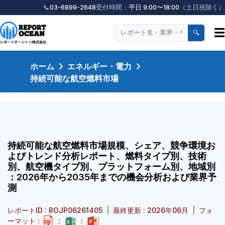
📞
03-6899-2648
受付時間：
平日 9:00〜18:00
（土日祝除く）
☰
🔍
ホーム
エネルギー・電力
持続可能な航空燃料市場
持続可能な航空燃料市場規模、シェア、競争環境お
よびトレンド分析レポート、燃料タイプ別、技術
別、航空機タイプ別、プラットフォーム別、地域別
：2026年から2035年までの機会分析および業界予
測
レポートID : ROJP06261405
|
最終更新 : 2026年06月
|
フォ
ーマット :
:
: