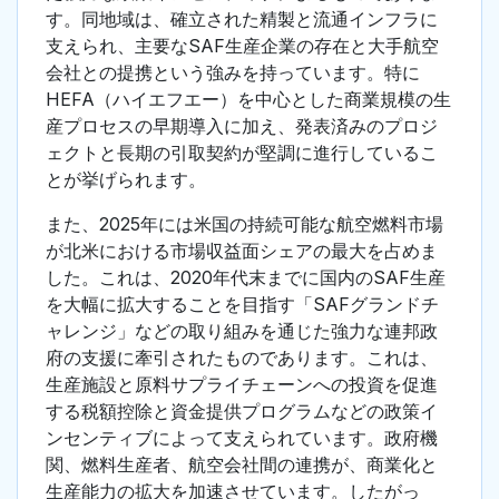
す。同地域は、確立された精製と流通インフラに
支えられ、主要なSAF生産企業の存在と大手航空
会社との提携という強みを持っています。特に
HEFA（ハイエフエー）を中心とした商業規模の生
産プロセスの早期導入に加え、発表済みのプロジ
ェクトと長期の引取契約が堅調に進行しているこ
とが挙げられます。
また、2025年には米国の持続可能な航空燃料市場
が北米における市場収益面シェアの最大を占めま
した。これは、2020年代末までに国内のSAF生産
を大幅に拡大することを目指す「SAFグランドチ
ャレンジ」などの取り組みを通じた強力な連邦政
府の支援に牽引されたものであります。これは、
生産施設と原料サプライチェーンへの投資を促進
する税額控除と資金提供プログラムなどの政策イ
ンセンティブによって支えられています。政府機
関、燃料生産者、航空会社間の連携が、商業化と
生産能力の拡大を加速させています。したがっ