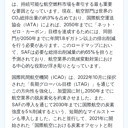
は、持続可能な航空燃料市場を牽引する最も重要
な要因となっています。現在、航空部門は世界の
CO₂総排出量の約3%を占めており、国際航空運送
協会（IATA）によれば、2050年までに「ネット・
ゼロ・カーボン」目標を達成するためには、同部
門が2050年までに年間1.8ギガトン以上の排出削減
を行う必要があります。このロードマップにおい
て、SAFは必要な総排出削減量の約65%を担うと
予測されており、航空業界の気候変動対策におけ
る中心的な役割が浮き彫りとなっています。
国際民間航空機関（ICAO）は、2022年10月に採択
された「長期グローバル目標（LTAG）」を通じて
この方向性を強化し、加盟国に対し2050年までに
航空業界の脱炭素化を約束させました。また、
SAFの導入を通じて2030年までに国際航空の炭素
強度を5％削減するという、短期的なマイルストー
ンも導入しました。これと並行して、2021年に開
始された「国際航空における炭素オフセットと削