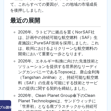
て、これらすべての要因が、この地域の市場成長
を後押ししました。
最近の展開
2026年、ラトビアに拠点を置くNorSAF社
は、計画中の持続可能な航空燃料（SAF）生
産施設にPureSAF技術を採用しました。これ
は、欧州におけるよりクリーンな航空燃料の
開発において重要な一歩となります。
2026年、エネルギー転換に向けた先進技術と
ソリューションを提供する世界的なリーディ
ングカンパニーであるTopsoeは、唐山金利海
（Tangshan Jinlihai）と、持続可能な航空燃
料（SAF）の生産を可能にする技術とサービ
スの提供に関する契約を締結しました。
2026年、Clean Planet Group傘下のClean
Planet Technologiesは、サンドウィッチに
「世界初」となる廃プラスチックから持続可
プル請求はこちら