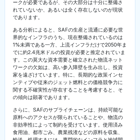
ークが必要であるが、その大部分は十分に整備さ
れていないか、あるいは全く存在しないのが現状
であります。
ある分析によると、SAFの生産と流通に必要な世
界的なインフラのうち、現在整備されているのは
1%未満である一方、上流インフラだけで2050年ま
でに約2.4兆米ドルの投資が必要と推定されていま
す。この莫大な資本需要と確立された物流ネット
ワークの欠如は、高い参入障壁を生み出し、投資
家を遠ざけています。特に、長期的な政策インセ
ンティブや従来のジェット燃料との価格競争力に
関する不確実性が存在することを考慮すると、そ
の傾向は顕著であります。
さらに、SAFのサプライチェーンは、持続可能な
原料へのアクセスが限られていることや、物流の
非効率性によって制約を受けています。使用済み
食用油、都市ごみ、農業残渣などの原料を収集、
輸送、処理するには、専門的なインフラと地域間