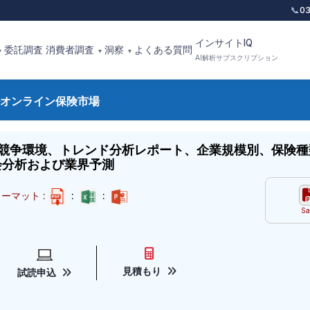
📞
0
インサイトIQ
委託調査
消費者調査
洞察
よくある質問
▾
▾
▾
AI解析サブスクリプション
オンライン保険市場
競争環境、トレンド分析レポート、企業規模別、保険種
機会分析および業界予測
ーマット :
:
:
Sa
見積もり
試読申込