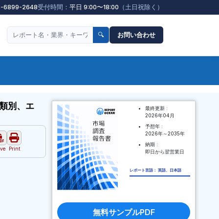
3-6899-2648
受付時間：
平日 9:00〜18:00
（土日祝除く）
🔍
お問い合わせ
類別、エ
最終更新 :
2026年04月
予想年 :
2026年～2035年
納期 :
ve
Print
即日から翌営業日
レポート言語： 英語、日本語
無料サンプルPDF