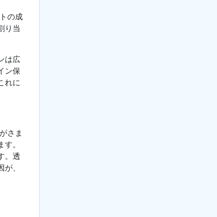
ントの成
割り当
ンは広
イン保
これに
ムがさま
ます。
す。透
因が、