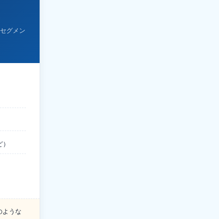
セグメン
ど）
のような