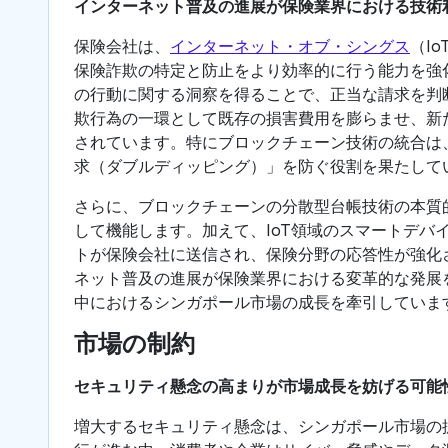
インターネット普及の進展が保険業界における技術
保険会社は、
インターネット・オブ・シングス
（Io
保険詐欺の特定と防止をより効率的に行う能力を強
の行動に関する洞察を得ることで、正当な請求を判
欺行為の一環として既存の損害費用を膨らませ、新
されています。特にブロックチェーン技術の統合は
求（ダブルディッピング）」を防ぐ役割を果たして
さらに、ブロックチェーンの分散型台帳技術の本質
して機能します。加えて、IoT領域のスマートデ
トが保険会社に送信され、保険分野の応答性が強化
ネット普及の進展が保険業界における変革的な発展
中におけるシンガポール市場の成長を牽引していま
市場の制約
セキュリティ懸念の高まりが市場成長を妨げる可能
増大するセキュリティ懸念は、シンガポール市場の