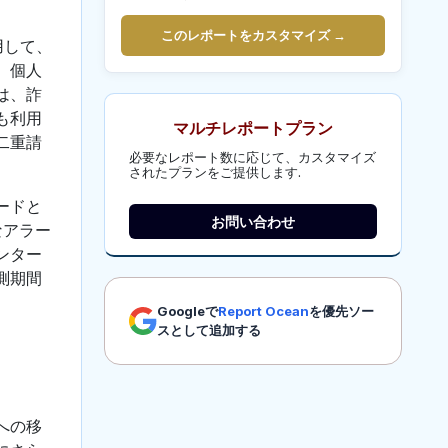
このレポートをカスタマイズ →
用して、
、個人
は、詐
も利用
マルチレポートプラン
二重請
必要なレポート数に応じて、カスタマイズ
されたプランをご提供します.
ードと
お問い合わせ
なアラー
ンター
測期間
Googleで
Report Ocean
を優先ソー
スとして追加する
への移