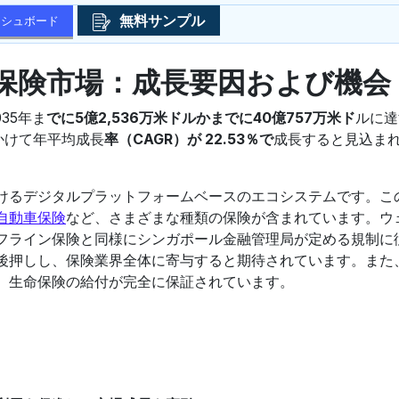
無料サンプル
ッシュボード
保険市場：成長要因および機会
035年ま
でに5億2,536万米ドルかまでに40億757万米ド
ルに達
にかけて年平均成長
率（CAGR）が 22.53％で
成長すると見込ま
けるデジタルプラットフォームベースのエコシステムです。こ
自動車保険
など、さまざまな種類の保険が含まれています。ウ
フライン保険と同様にシンガポール金融管理局が定める規制に
後押しし、保険業界全体に寄与すると期待されています。また
、生命保険の給付が完全に保証されています。