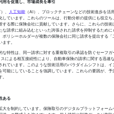
利用を促進し、市場成長を牽引
T）、
人工知能
（AI）、ブロックチェーンなどの技術進歩を活
化しています。これらのツールは、行動分析の提供にも役立ち
断する際に保険会社に貢献しています。さらに、これらの技術
たな請求に組み込むといった誇張された請求を抑制するために
、ポリシーホルダーが複数の保険会社に同じ請求を提出する「
います。
的な特性は、同一請求に対する重複取引の承認を防ぐセーフガ
バイスによる相互接続性により、自動車保険の請求に関する迅速
されています。このような技術活用のパラダイムシフトは、イ
を可能にしていることを強調しています。これらの要因が、予
す。
性ある
拡大を制約しています。保険取引のデジタルプラットフォーム