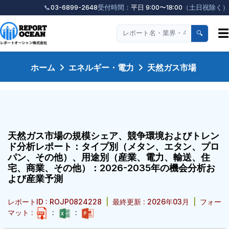
📞
03-6899-2648
受付時間：
平日 9:00〜18:00
（土日祝除く）
☰
🔍
ホーム
エネルギー・電力
天然ガス市場
天然ガス市場の規模シェア、競争環境およびトレン
ド分析レポート：タイプ別（メタン、エタン、プロ
パン、その他）、用途別（産業、電力、輸送、住
宅、商業、その他）：2026-2035年の機会分析お
よび産業予測
レポートID : ROJP0824228
|
最終更新 : 2026年03月
|
フォー
マット :
:
: