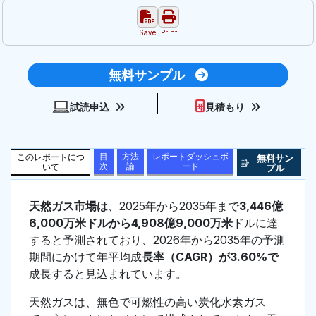
Save
Print
無料サンプル
試読申込
見積もり
目
方法
レポートダッシュボ
このレポートにつ
無料サン
次
論
ード
いて
プル
天然ガス市場は
、2025年から2035年まで
3,446億
6,000万米ドルから4,908億9,000万米
ドルに達
すると予測されており、2026年から2035年の予測
期間にかけて年平均成
長率（CAGR）が3.60%で
成長すると見込まれています。
天然ガスは、無色で可燃性の高い炭化水素ガス