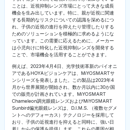
ことは、近視抑制レンズ市場にとって大きな成長
機会を生み出しています。特に、親が近視に関連
する長期的なリスクについての認識を深めるにつ
れ、子供の近視の進行を抑えたり管理したりする
ためのソリューションを積極的に求めるようにな
っています。この需要に応えるために、メーカー
は小児向けに特化した近視抑制レンズを開発する
ことで、市場機会を活用することができます。
例えば、2023年4月4日、光学技術革新のパイオニ
アであるHOYAビジョンケアは、MiYOSMARTサ
ンシリーズを発表しました。この製品は2023年4
月から世界展開が開始され、数か月以内に30か国
での販売が計画されています。MiYOSMART
Chameleon調光眼鏡レンズおよびMiYOSMART
Sunbird偏光眼鏡レンズは、D.I.M.S. （複数セグメ
ントへのデフォーカス）テクノロジーを採用して
おり、子供の近視進行を抑えると同時に、強い日
差しからの保護を提供します。これらの要因が相