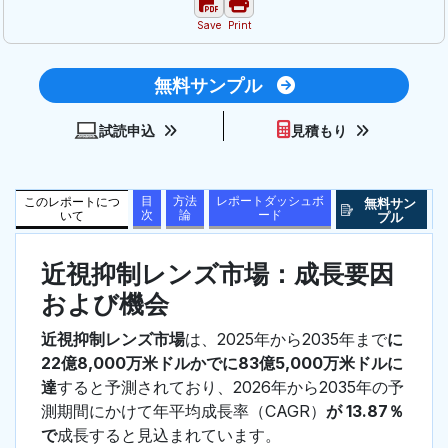
Save
Print
無料サンプル
試読申込
見積もり
目
方法
レポートダッシュボ
このレポートにつ
無料サン
次
論
ード
いて
プル
近視抑制レンズ市場：成長要因
および機会
近視抑制レンズ市場
は、2025年から2035年まで
に
22億8,000万米ドルかでに83億5,000万米ドルに
達
すると予測されており、2026年から2035年の予
測期間にかけて年平均成長率（CAGR）
が 13.87％
で
成長すると見込まれています。