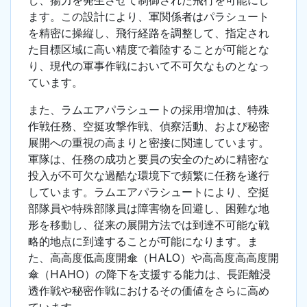
し、揚力を発生させて制御された飛行を可能にし
ます。この設計により、軍関係者はパラシュート
を精密に操縦し、飛行経路を調整して、指定され
た目標区域に高い精度で着陸することが可能とな
り、現代の軍事作戦において不可欠なものとなっ
ています。
また、ラムエアパラシュートの採用増加は、特殊
作戦任務、空挺攻撃作戦、偵察活動、および秘密
展開への重視の高まりと密接に関連しています。
軍隊は、任務の成功と要員の安全のために精密な
投入が不可欠な過酷な環境下で頻繁に任務を遂行
しています。ラムエアパラシュートにより、空挺
部隊員や特殊部隊員は障害物を回避し、困難な地
形を移動し、従来の展開方法では到達不可能な戦
略的地点に到達することが可能になります。ま
た、高高度低高度開傘（HALO）や高高度高高度開
傘（HAHO）の降下を支援する能力は、長距離浸
透作戦や秘密作戦におけるその価値をさらに高め