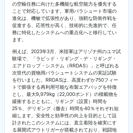
の空輸任務に向けた多機能な航空能力を優先する
ことで対応しています。軍用パラシュート市場の
進化は、機敏で拡張性があり、強靭な防衛作戦を
促進する、応答性が高く、技術的に先進的で、任
務に特化したシステムへの重点化へと移行してい
ます。
例えば、2023年3月、米陸軍はアリゾナ州のユマ試
験場で、「ラピッド・リギング・デ・リギング・
エアドロップ・システム（RRDAS）」と呼ばれる
次世代の貨物用パラシュートシステムの実証試験
を行いました。RRDASは、高度わずか750フィー
トで膨張する再利用可能な布製エアバッグを特徴
とし、最大9,979kg（22,000ポンド）の積載物を
緩衝するとともに、リギング（設置）時間を
25％、デリギング（撤去）時間を40％それぞれ短
縮します。安全性と効率性の向上を目的として設
計されたこのシステムには、直立着陸を確実にす
る展開式アウトリガーが搭載されており、戦闘地