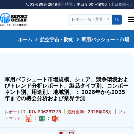
📞
03-6899-2648
受付時間：
平日 9:00〜18:00
（土日祝除く）
☰
🔍
ホーム
航空宇宙・防衛
軍用パラシュート市場
軍用パラシュート市場規模、シェア、競争環境およ
びトレンド分析レポート、製品タイプ別、コンポー
ネント別、用途別、地域別、： 2026年から2035
年までの機会分析および業界予測
レポートID : ROJP06261378
|
最終更新 : 2026年06月
|
フォ
ーマット :
:
: