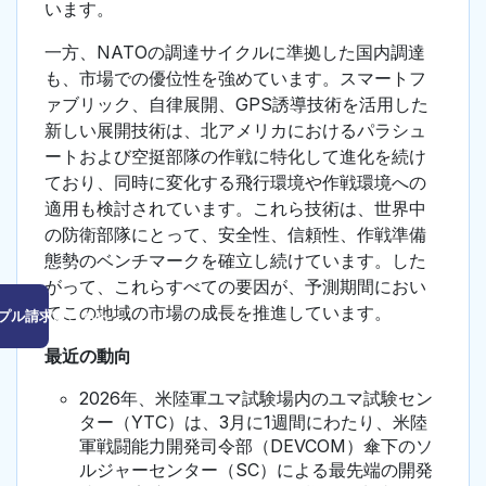
います。
一方、NATOの調達サイクルに準拠した国内調達
も、市場での優位性を強めています。スマートフ
ァブリック、自律展開、GPS誘導技術を活用した
新しい展開技術は、北アメリカにおけるパラシュ
ートおよび空挺部隊の作戦に特化して進化を続け
ており、同時に変化する飛行環境や作戦環境への
適用も検討されています。これら技術は、世界中
の防衛部隊にとって、安全性、信頼性、作戦準備
態勢のベンチマークを確立し続けています。した
がって、これらすべての要因が、予測期間におい
てこの地域の市場の成長を推進しています。
プル請求はこちら
最近の動向
2026年、米陸軍ユマ試験場内のユマ試験セン
ター（YTC）は、3月に1週間にわたり、米陸
軍戦闘能力開発司令部（DEVCOM）傘下のソ
ルジャーセンター（SC）による最先端の開発