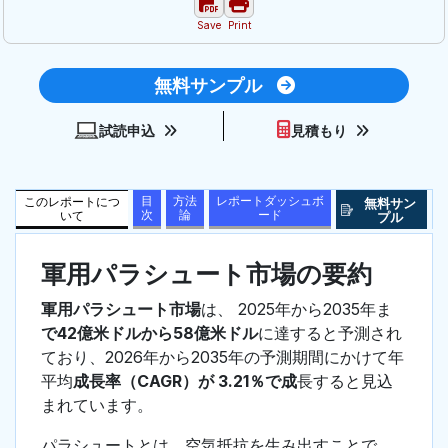
Save
Print
無料サンプル
試読申込
見積もり
目
方法
レポートダッシュボ
このレポートにつ
無料サン
次
論
ード
いて
プル
軍用パラシュート市場の要約
軍用パラシュート市場
は、 2025年から2035年ま
で42億米ドルから58億米ドル
に達すると予測され
ており、2026年から2035年の予測期間にかけて年
平均
成長率（CAGR）が 3.21％で成
長すると見込
まれています。
パラシュートとは、空気抵抗を生み出すことで、