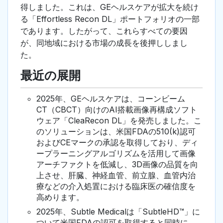
得しました。これは、GEヘルスケアが拡大を続け
る「Effortless Recon DL」ポートフォリオの一部
であります。したがって、これらすべての要因
が、同地域における市場の成長を後押ししまし
た。
最近の展開
2025年、GEヘルスケアは、コーンビーム
CT（CBCT）向けのAI搭載画像再構成ソフト
ウェア「CleaRecon DL」を発売しました。こ
のソリューションは、米国FDAの510(k)認可
およびCEマークの承認を取得しており、ディ
ープラーニングアルゴリズムを活用して画像
アーチファクトを低減し、3D画像の品質を向
上させ、肝臓、神経血管、前立腺、血管内治
療などの介入処置における臨床医の確信度を
高めります。
2025年、Subtle Medicalは「SubtleHD™」に
ついて米国FDAの認可を取得すると同時に、