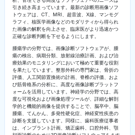
析、管理できる高度なソフトウェアへのニーズは
引き続き高まっています。最新の診断用画像ソフ
トウェアは、CT、MRI、超音波、X線、マンモグ
ラフィ、核医学画像などのモダリティから得られ
た画像の解釈を向上させ、臨床医がより迅速かつ
正確な診断判断を下せるようにします。
腫瘍学の分野では、画像診断ソフトウェアが、腫
瘍の検出、病期分類、放射線治療計画、および治
療効果のモニタリングにおいて極めて重要な役割
を果たしています。整形外科の専門家は、骨折の
評価、人工関節置換術の計画、脊椎の評価、およ
び筋骨格系の分析に、高度な画像診断プラットフ
ォームを活用しています。神経学の分野では、高
度な可視化および画像処理ツールが、詳細な解剖
学的と機能的画像を提供することで、脳卒中、脳
腫瘍、てんかん、多発性硬化症、神経変性疾患の
診断を支援しています。同様に、歯科医療従事者
は、インプラント計画、矯正歯科、口腔外科、顎