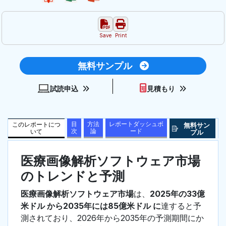
Save
Print
無料サンプル
試読申込
見積もり
目
方法
レポートダッシュボ
このレポートにつ
無料サン
次
論
ード
いて
プル
医療画像解析ソフトウェア市場
のトレンドと予測
医療画像解析ソフトウェア市場
は、
2025年の33億
米ドル から2035年には85億米ドル に
達すると予
測されており、2026年から2035年の予測期間にか