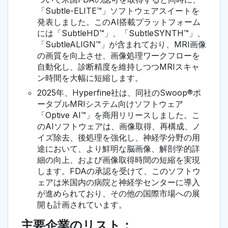
「Subtle-ELITE™」ソフトウェアスイートを
発表しました。このAI搭載プラットフォーム
には「SubtleHD™」、「SubtleSYNTH™」、
「SubtleALIGN™」が含まれており、MRI画像
の画質を向上させ、画像処理ワークフローを
自動化し、診断精度を維持しつつMRIスキャ
ン時間を大幅に短縮します。
2025年、Hyperfine社は、同社のSwoop®ポ
ータブルMRIシステム向けソフトウェア
「Optive AI™」を商用リリースしました。こ
のAIソフトウェアは、画像取得、再構成、ノ
イズ除去、後処理を強化し、神経学分野の用
途において、より鮮明な脳画像、解剖学的詳
細の向上、および画像取得時間の短縮を実現
します。FDAの承認を受けて、このソフトウ
ェアは米国内の病院と神経学センターに導入
が進められており、その他の国際市場への展
開も計画されています。
主要企業のリスト：