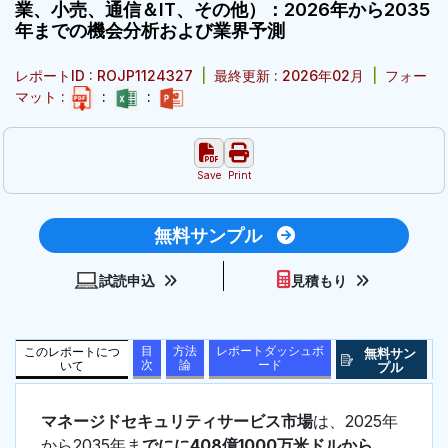
業、小売、通信＆IT、その他）：2026年から2035
年までの機会分析および業界予測
レポートID : ROJP1124327
|
最終更新 : 2026年02月
|
フォー
マット :
:
:
Save
Print
無料サンプル
試読申込
見積もり
目
方法
レポートダッシュボ
このレポートにつ
無料サン
次
論
ード
いて
プル
マネージドセキュリティサービス市場
は、2025年
から2035年ま
でにに408億1000万米ドルから