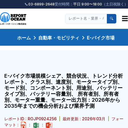
📞
03-6899-2648
受付時間：
平日 9:00〜18:00
（土日祝除く）
☰
🔍
ホーム
自動車・モビリティ
E-バイク市場
E-バイク市場規模シェア、競合状況、トレンド分析
レポート、クラス別、速度別、モータータイプ別、
モード別、コンポーネント別、用途別、バッテリー
タイプ別、バッテリー容量別、 所有者別、所有者
別、モーター重量、モーター出力別：2026年から
2035年までの機会分析および業界予測
レポートID : ROJP0924256
|
最終更新 : 2026年03月
|
フォー
マット :
:
: