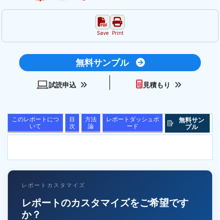
Save
Print
無料サンプル
試読申込
見積もり
このレポートにつ
目
方法
レポートダッシュボ
無料サン
いて
次
論
ード
プル
レポートカスタマイズ
レポートのカスタマイズをご希望です
か？