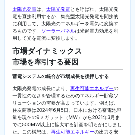
太陽光発電
は、
太陽光発電
とも呼ばれ、太陽光発
電を直接利用するか、集光型太陽光発電を間接的
に利用して、太陽光のエネルギーを電気に変換す
るものです。
ソーラーパネル
は光起電力効果を利
用して光を電流に変換します。
市場ダイナミックス
市場を牽引する要因
蓄電システムの統合が市場成長を後押しする
太陽光発電の成長により、
再生可能エネルギー
の
一貫性のなさを管理するためのエネルギー貯蔵ソ
リューションの需要が高まっています。例えば、
住友商事は2024年6月5日、日本における蓄電池容
量を現在の9メガワット（MW）から2031年3月ま
でに500MW以上に拡大する計画を明らかにしまし
た。この構想は、
再生可能エネルギー
の出力を安