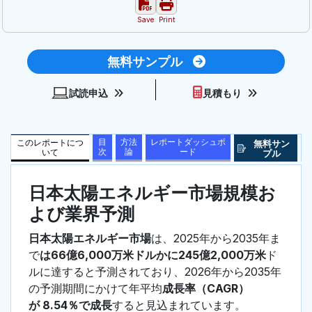
Save
Print
無料サンプル
試読申込
見積もり
目
方法
レポートダッシュボ
このレポートにつ
無料サン
次
論
ード
いて
プル
日本太陽エネルギー市場規模お
よび業界予測
日本太陽エネルギー市場
は、2025年から2035年ま
で
は66億6,000万米ドルかに245億2,000万米
ド
ルに達すると予測されており、2026年から2035年
の予測期間にかけて年平均
成長率（CAGR）
が 8.54％で成長
すると見込まれています。