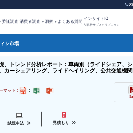
📞
0
インサイトIQ
委託調査
消費者調査
洞察
よくある質問
▾
▾
▾
AI解析サブスクリプション
ィシ市場
境、トレンド分析レポート：車両別（ライドシェア、シ
、カーシェアリング、ライドヘイリング、公共交通機関）
ーマット :
:
:
Sa
見積もり
試読申込