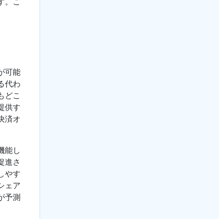
す。こ
が可能
る代わ
もどこ
提供す
決済オ
機能し
促進さ
しやす
シェア
が予測