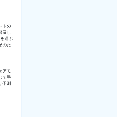
ントの
普及し
客を運ぶ
そのた
ェアモ
じて手
が予測