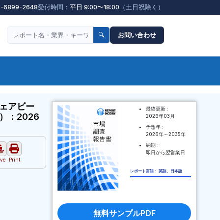
3-6899-2648
受付時間：
平日 9:00〜18:00
（土日祝除く）
🔍
お問い合わせ
ェアビー
最終更新 :
：2026
2026年03月
予想年 :
2026年～2035年
納期 :
即日から翌営業日
ve
Print
レポート言語： 英語、日本語
無料サンプルPDF