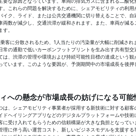
主要な原因となっています。車両の排気ガスに含まれる二酸化
す。これらの問題を解決するために、シェアモビリティの利用
バイク、ライド、または公共交通機関に切り替えることで、自
車両数が減少し、交通渋滞が緩和されます。また、車両が減る
ます。
の乗客に分散されるため、1人当たりの汚染量が大幅に削減され
日常の通勤で低いカーボンフットプリントを生み出す共有型交
ては、渋滞の管理や環境および持続可能性目標の達成という観
っています。このような要因が、予測期間中の市場成長を後押
ィへの懸念が市場成長の妨げになる可能
つは、シェアモビリティ事業者が採用する新技術に対する顧客
イドヘイリングアプリなどのデジタルプラットフォームや技術
客に受け入れてもらうための信頼構築が大きな負担となってい
管理に伴う高い運営コスト、新しいビジネスモデルを支援する