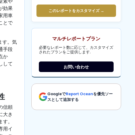
窒素や
が効果
このレポートをカスタマイズ →
家用車
ことで
マルチレポートプラン
ます。気
必要なレポート数に応じて、カスタマイズ
通手段
されたプランをご提供します.
点か
しして
お問い合わせ
Googleで
Report Ocean
を優先ソー
性
スとして追加する
の信頼
に大き
ます。
専用イ