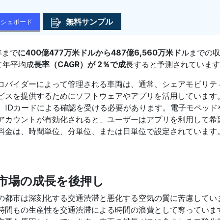
無料サンプル
ッシュボード
年まで
に400億477万米ドルから487億6,560万米ド
ルまでの
て年平均成
長率（CAGR）が 2％で成
長すると予測されています
ロバイダーによって管理される車両は、通常、シェアモビリテ
ビスを提供するためにソフトウェアやアプリを活用しています
、IDカードによる確認を受ける必要があります。電子モペッド
アカウントが有効化されると、ユーザーはアプリを利用して希
料金は、時間単位、分単位、または日単位で設定されています
市場の成長を後押し
の都市は深刻化する交通渋滞と悪化する空気の質に苦慮してい
時間もの生産性を交通渋滞による時間の浪費として奪っていま