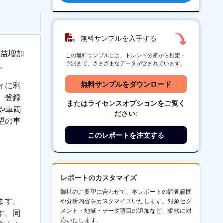
無料サンプルを入手する
収益増加
この無料サンプルには、トレンド分析から推定・
予測まで、さまざまなデータが含まれています。
。
無料サンプルをダウンロード
ィに利
。登録
またはライセンスオプションをご覧く
や車両
ださい:
望の車
。
このレポートを注文する
レポートのカスタマイズ
御社のご要望に合わせて、本レポートの調査範囲
ます。
や分析内容をカスタマイズいたします。対象セグ
メント・地域・データ項目の追加など、柔軟に対
す。同
応いたします。