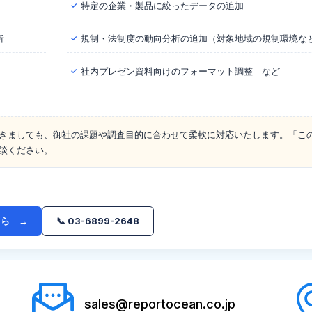
特定の企業・製品に絞ったデータの追加
✓
析
規制・法制度の動向分析の追加（対象地域の規制環境な
✓
社内プレゼン資料向けのフォーマット調整 など
✓
きましても、御社の課題や調査目的に合わせて柔軟に対応いたします。「こ
談ください。
ちら →
📞 03-6899-2648
sales@reportocean.co.jp